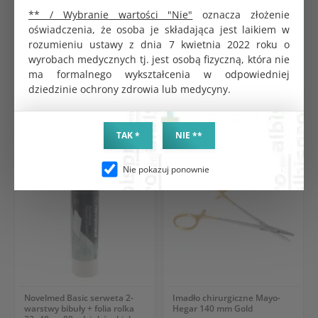
czerwonym. Wiadro. Pojemność 2 l. Wysokie.
** / Wybranie wartości "Nie"
oznacza złożenie
oświadczenia, że osoba je składająca jest laikiem w
rozumieniu ustawy z dnia 7 kwietnia 2022 roku o
wyrobach medycznych tj. jest osobą fizyczną, która nie
ma formalnego wykształcenia w odpowiedniej
dziedzinie ochrony zdrowia lub medycyny.
PRODUKTY POWIĄZANE
CHĘTNIE KUPOWANE
TAK *
NIE **
Nie pokazuj ponownie
Novelmed Basic serweta 2-
Imadło chirurgiczne Mayo-
warstwy bibuły + folia rolka
Hegar 140 mm Gold