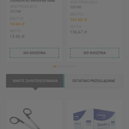
33x48cm 80 odcinków biała
KOD PRODUKTU:
KOD PRODUKTU:
G0190
G1744
BRUTTO
BRUTTO
147.60 zł
14.64 zł
NETTO
NETTO
136.67 zł
13.56 zł
DO KOSZYKA
DO KOSZYKA
WARTE ZAINTERESOWANIA
OSTATNIO PRZEGLĄDANE