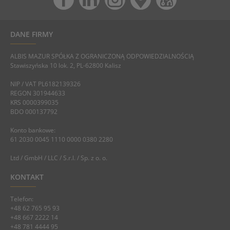
DANE FIRMY
ALBIS MAZUR SPÓŁKA Z OGRANICZONĄ ODPOWIEDZIALNOŚCIĄ
Stawiszyńska 10 lok. 2, PL-62800 Kalisz
NIP / VAT PL6182139326
REGON 301944633
KRS 0000399035
BDO 000137792
Konto bankowe:
61 2030 0045 1110 0000 0380 2280
Ltd / GmbH / LLC / S.r.l. / Sp. z o. o.
KONTAKT
Telefon:
+48 62 765 95 93
+48 667 2222 14
+48 781 4444 95