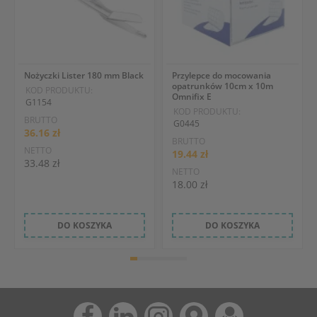
Nożyczki Lister 180 mm Black
Przylepce do mocowania
opatrunków 10cm x 10m
KOD PRODUKTU:
Omnifix E
G1154
KOD PRODUKTU:
BRUTTO
G0445
36.16 zł
BRUTTO
NETTO
19.44 zł
33.48 zł
NETTO
18.00 zł
DO KOSZYKA
DO KOSZYKA