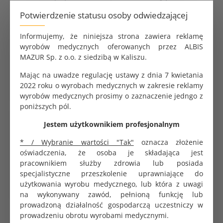
Prześlij pytanie
Umów rozmowę
Potwierdzenie statusu osoby odwiedzającej
Dostępne metody płatności i dostawy
Informujemy, że niniejsza strona zawiera reklamę
wyrobów medycznych oferowanych przez ALBIS
MAZUR Sp. z o.o. z siedzibą w Kaliszu.
Kurier za granicę
Mając na uwadze regulację ustawy z dnia 7 kwietania
2022 roku o wyrobach medycznych w zakresie reklamy
Dlaczego ALBISPRO.com?
wyrobów medycznych prosimy o zaznaczenie jedngo z
poniższych pól.
Parametry produktu
Jestem użytkownikiem profesjonalnym
* / Wybranie wartości "Tak"
oznacza złożenie
Pojemność
2000 ml
oświadczenia, że osoba je składająca jest
pracownikiem służby zdrowia lub posiada
Dane logistyczne
specjalistyczne przeszkolenie uprawniające do
użytkowania wyrobu medycznego, lub która z uwagi
Opakowanie jednostkowe
1 szt.
na wykonywany zawód, pełnioną funkcję lub
prowadzoną działalność gospodarczą uczestniczy w
prowadzeniu obrotu wyrobami medycznymi.
Pojemnik PCV na odpady medyczne w kolorze