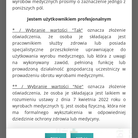
wyrobów medycznych prosimy o zaznaczenie jedngo z
poniższych pól.
Opakowanie zbiorcze
100 szt.
Jestem użytkownikiem profesjonalnym
Miękka bawełniana warstwa wierzchnia. Podgumowany
* / Wybranie wartości "Tak"
oznacza złożenie
spód chroni materac przed zmoczeniem. Podkład
oświadczenia, że osoba je składająca jest
wykonany jest z wodoszczelnej tkaniny medycznej. Nie
pracownikiem służby zdrowia lub posiada
zawiera ftalanów. Niezastąpiony przy pielęgnacji osób
specjalistyczne przeszkolenie uprawniające do
obłożnie chorych. Przydatny przy chorobach
użytkowania wyrobu medycznego, lub która z uwagi
przebiegających z nietrzymaniem moczu.
na wykonywany zawód, pełnioną funkcję lub
Antyodleżynowy i antyodparzeniowy. Przeznaczony do
prowadzoną działalność gospodarczą uczestniczy w
wielokrotnego użytku. Można stosować jako ochraniacz
prowadzeniu obrotu wyrobami medycznymi.
na materac dla dzieci i dorosłych, podkład higieniczny
** / Wybranie wartości "Nie"
oznacza złożenie
pod prześcieradło i jako podkład do przewijania.
oświadczenia, że osoba je składająca jest laikiem w
Wymiary
rozumieniu ustawy z dnia 7 kwietnia 2022 roku o
wyrobach medycznych tj. jest osobą fizyczną, która nie
50x70 cm, posiada gumki na narożniki materaca.
ma formalnego wykształcenia w odpowiedniej
dziedzinie ochrony zdrowia lub medycyny.
Szczegóły
Prać w temperaturze 90°C