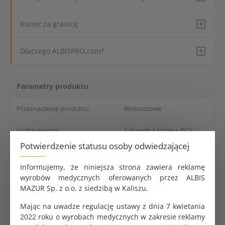
Kurier za granicę
Dlaczego ALBISPRO.com?
Parametry produktu
Przeznaczenie produktu
Wielorazowe
Liczba warstw
2: bawełna frotte + PCV
Potwierdzenie statusu osoby odwiedzającej
Kolor
Biały
Informujemy, że niniejsza strona zawiera reklamę
Wymiary
50x70 cm
wyrobów medycznych oferowanych przez ALBIS
MAZUR Sp. z o.o. z siedzibą w Kaliszu.
Dane logistyczne
Mając na uwadze regulację ustawy z dnia 7 kwietania
2022 roku o wyrobach medycznych w zakresie reklamy
Opakowanie jednostkowe
1 szt.