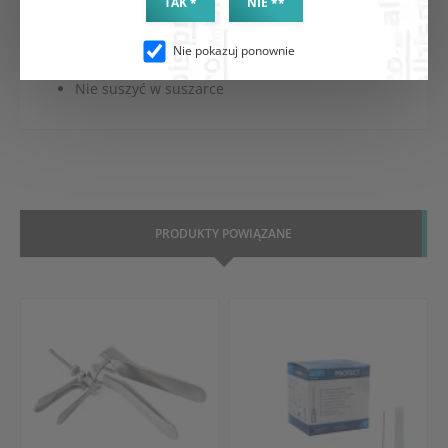
TAK *
NIE **
Nie prasować
Nie można wybielać i chlorować
Nie czyścić chemicznie
Nie pokazuj ponownie
Suszyć w pozycji pionowej
Nie suszyć w suszarce
PRODUKTY POWIĄZANE