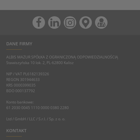
DANE FIRMY
ALBIS MAZUR SPÓŁKA Z OGRANICZONĄ ODPOWIEDZIALNOŚCIĄ
Stawiszyńska 10 lok. 2, PL-62800 Kalisz
NIP / VAT PL6182139326
REGON 301944633
KRS 0000399035
BDO 000137792
Konto bankowe:
61 2030 0045 1110 0000 0380 2280
Ltd / GmbH / LLC / S.r.l. / Sp. z o. o.
KONTAKT