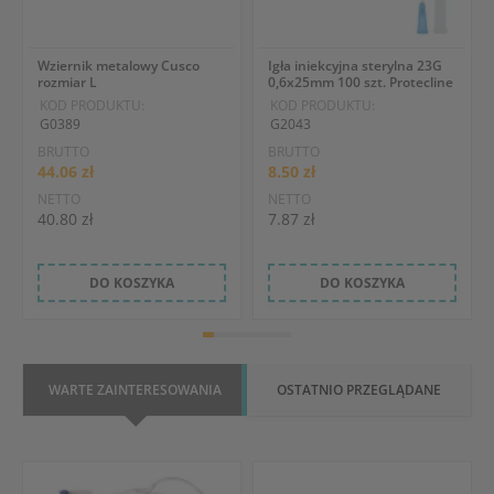
Wziernik metalowy Cusco
Igła iniekcyjna sterylna 23G
rozmiar L
0,6x25mm 100 szt. Protecline
KOD PRODUKTU:
KOD PRODUKTU:
G0389
G2043
BRUTTO
BRUTTO
44.06 zł
8.50 zł
NETTO
NETTO
40.80 zł
7.87 zł
DO KOSZYKA
DO KOSZYKA
WARTE ZAINTERESOWANIA
OSTATNIO PRZEGLĄDANE