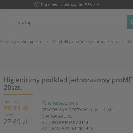
Darmowa dostawa od 388 zł
zędzia ginekologiczne
Produkty na nietrzymanie moczu
Le
Higieniczny podkład jednorazowy proM
20szt.
BRUTTO
W MAGAZYNIE
29.91 zł
SZACOWANA DOSTAWA:
pon. 10. sie.
NETTO
MARKA:
AKUKU
27.69 zł
KOD PRODUKTU:
A0144
KOD EAN:
5907644001446