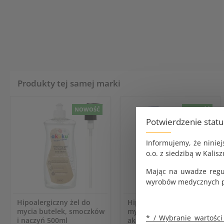
Produkty tej samej marki
NOWOŚĆ
NOWOŚĆ
Potwierdzenie stat
Informujemy, że ninie
o.o. z siedzibą w Kalisz
Mając na uwadze regu
wyrobów medycznych pr
Hipoalergiczny żel do
Hipoalergiczny żel do
mycia butelek, smoczków
mycia naczyń i
* / Wybranie wartości
i naczyń 500ml
akcesoriów dziecięcych