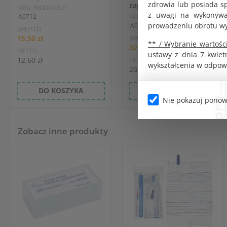
zdrowia lub posiada s
zapas 2L
KOD PRODUKTU:
z uwagi na wykonywan
A0712
KOD PRODUKTU:
prowadzeniu obrotu w
A0719
BRUTTO
15.50 zł
BRUTTO
** / Wybranie wartości
32.00 zł
NETTO
ustawy z dnia 7 kwiet
12.60 zł
NETTO
wykształcenia w odpow
26.02 zł
DO KOSZYKA
DO KOSZYKA
Nie pokazuj ponow
Zobacz inne produkty