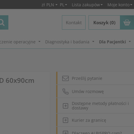
zł
PLN
PL
Lista zakupów
Moje konto
Kontakt
Koszyk (0)
czenie operacyjne
Diagnostyka i badania
Dla Pacjentki
Prześlij pytanie
ED 60x90cm
Umów rozmowę
Dostępne metody płatności i
dostawy
Kurier za granicę
Dlaczego ALBISPRO.com?