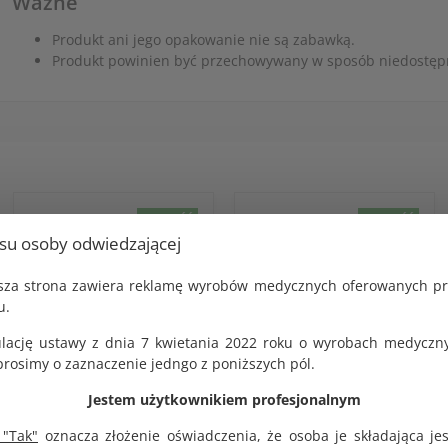
Ważne
Produkt ani jego opakowanie nie są zabawką.
Produkt powinien być przechowywany w sposób niedostępn
NOWOŚĆ
NOWOŚĆ
usu osoby odwiedzającej
jsza strona zawiera reklamę wyrobów medycznych oferowanych p
u.
lację ustawy z dnia 7 kwietania 2022 roku o wyrobach medyczny
osimy o zaznaczenie jedngo z poniższych pól.
Jestem użytkownikiem profesjonalnym
Patyczki higieniczne z
Wielorazowe wieczko
ogranicznikiem 100%
samoprzylepne do
 "Tak"
oznacza złożenie oświadczenia, że osoba je składająca je
bawełna 60 szt. Akuku
chusteczek nawilżanych -