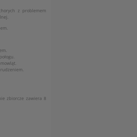
 chorych z problemem
lnej.
iem.
dem.
połogu.
emowląt.
brudzeniem.
ie zbiorcze zawiera 8