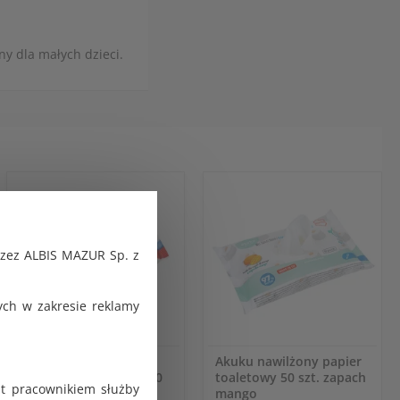
y dla małych dzieci.
rzez ALBIS MAZUR Sp. z
ch w zakresie reklamy
Akuku Chusteczki
Akuku nawilżony papier
nawilżane wodą 99% 70
toaletowy 50 szt. zapach
st pracownikiem służby
szt.
mango