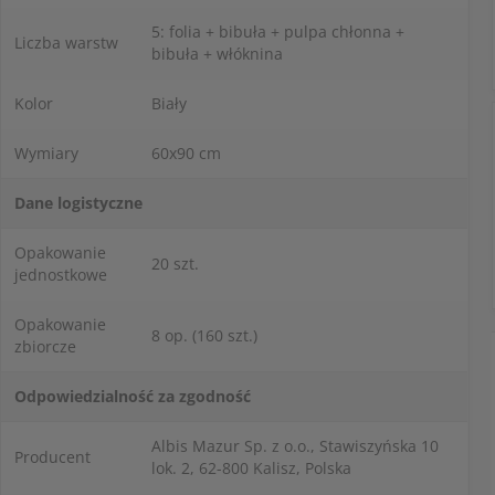
5: folia + bibuła + pulpa chłonna +
Liczba warstw
bibuła + włóknina
Kolor
Biały
Wymiary
60x90 cm
Dane logistyczne
Opakowanie
20 szt.
jednostkowe
Opakowanie
8 op. (160 szt.)
zbiorcze
Odpowiedzialność za zgodność
Albis Mazur Sp. z o.o., Stawiszyńska 10
Producent
lok. 2, 62-800 Kalisz, Polska