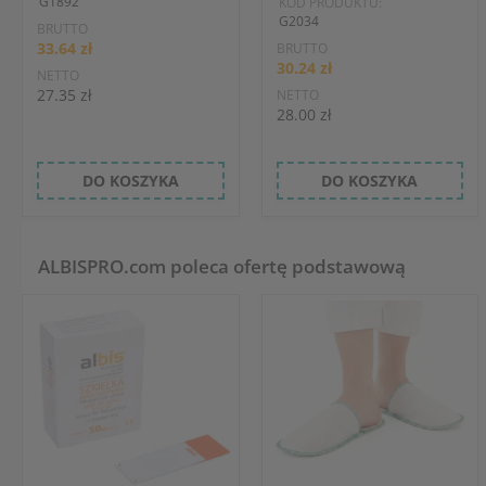
G1892
KOD PRODUKTU:
G2034
BRUTTO
33.64 zł
BRUTTO
30.24 zł
NETTO
27.35 zł
NETTO
28.00 zł
DO KOSZYKA
DO KOSZYKA
ALBISPRO.com poleca ofertę podstawową