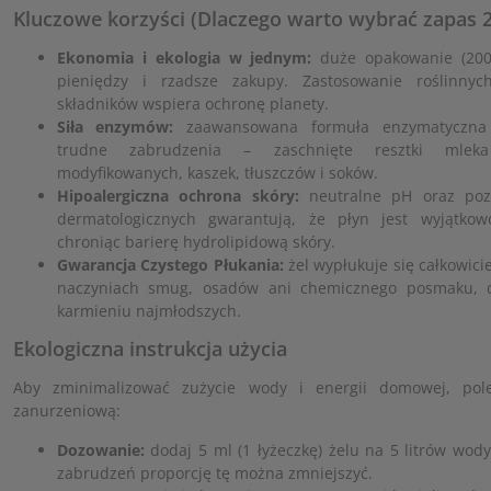
Kluczowe korzyści (Dlaczego warto wybrać zapas 2
Ekonomia i ekologia w jednym:
duże opakowanie (200
pieniędzy i rzadsze zakupy. Zastosowanie roślinnyc
składników wspiera ochronę planety.
Siła enzymów:
zaawansowana formuła enzymatyczna 
trudne zabrudzenia – zaschnięte resztki mlek
modyfikowanych, kaszek, tłuszczów i soków.
Hipoalergiczna ochrona skóry:
neutralne pH oraz poz
dermatologicznych gwarantują, że płyn jest wyjątkow
chroniąc barierę hydrolipidową skóry.
Gwarancja Czystego Płukania:
żel wypłukuje się całkowici
naczyniach smug, osadów ani chemicznego posmaku, c
karmieniu najmłodszych.
Ekologiczna instrukcja użycia
Aby zminimalizować zużycie wody i energii domowej, po
zanurzeniową:
Dozowanie:
dodaj 5 ml (1 łyżeczkę) żelu na 5 litrów wod
zabrudzeń proporcję tę można zmniejszyć.