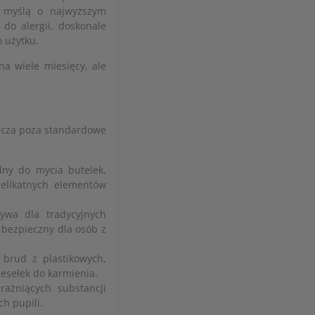
z myślą o najwyższym
 do alergii, doskonale
 użytku.
na wiele miesięcy, ale
acza poza standardowe
ny do mycia butelek,
delikatnych elementów
ywa dla tradycyjnych
 bezpieczny dla osób z
brud z plastikowych,
esełek do karmienia.
ażniących substancji
h pupili.