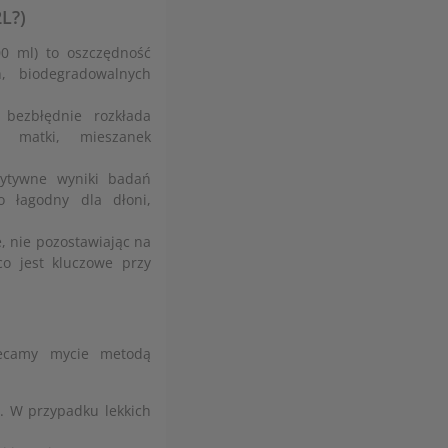
L?)
0 ml) to oszczędność
h, biodegradowalnych
bezbłędnie rozkłada
a matki, mieszanek
ytywne wyniki badań
o łagodny dla dłoni,
e, nie pozostawiając na
o jest kluczowe przy
lecamy mycie metodą
y. W przypadku lekkich