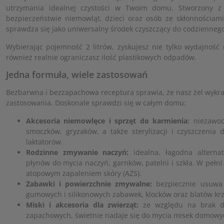
utrzymania idealnej czystości w Twoim domu. Stworzony 
bezpieczeństwie niemowląt, dzieci oraz osób ze skłonnościami
sprawdza się jako uniwersalny środek czyszczący do codziennego
Wybierając pojemność 2 litrów, zyskujesz nie tylko wydajność 
również realnie ograniczasz ilość plastikowych odpadów.
Jedna formuła, wiele zastosowań
Bezbarwna i bezzapachowa receptura sprawia, że nasz żel wykr
zastosowania. Doskonale sprawdzi się w całym domu:
Akcesoria niemowlęce i sprzęt do karmienia:
niezawod
smoczków, gryzaków, a także sterylizacji i czyszczenia 
laktatorów.
Rodzinne zmywanie naczyń:
idealna, łagodna alternat
płynów do mycia naczyń, garnków, patelni i szkła. W pełni
atopowym zapaleniem skóry (AZS).
Zabawki i powierzchnie zmywalne:
bezpiecznie usuwa 
gumowych i silikonowych zabawek, klocków oraz blatów krz
Miski i akcesoria dla zwierząt:
ze względu na brak dr
zapachowych, świetnie nadaje się do mycia misek domowyc