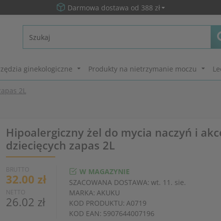
Darmowa dostawa od 388 zł
zędzia ginekologiczne
Produkty na nietrzymanie moczu
Le
zapas 2L
Hipoalergiczny żel do mycia naczyń i ak
dziecięcych zapas 2L
BRUTTO
W MAGAZYNIE
32.00 zł
SZACOWANA DOSTAWA:
wt. 11. sie.
NETTO
MARKA:
AKUKU
26.02 zł
KOD PRODUKTU:
A0719
KOD EAN:
5907644007196