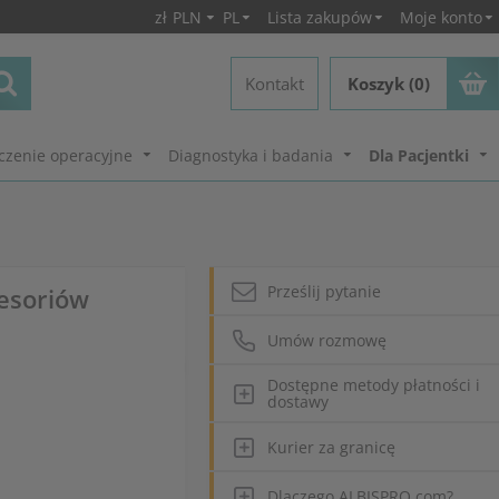
zł
PLN
PL
Lista zakupów
Moje konto
Kontakt
Koszyk (0)
czenie operacyjne
Diagnostyka i badania
Dla Pacjentki
Prześlij pytanie
cesoriów
Umów rozmowę
Dostępne metody płatności i
dostawy
Kurier za granicę
Dlaczego ALBISPRO.com?