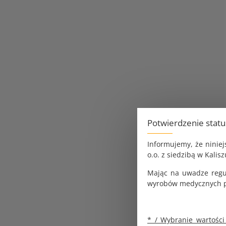
Potwierdzenie stat
Informujemy, że ninie
o.o. z siedzibą w Kalisz
Mając na uwadze regu
wyrobów medycznych pr
* / Wybranie wartości