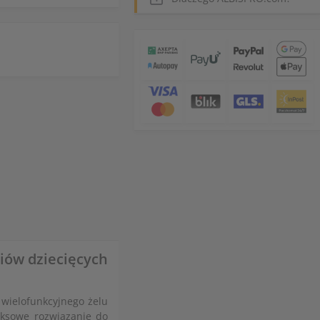
riów dziecięcych
wielofunkcyjnego żelu
eksowe rozwiązanie do