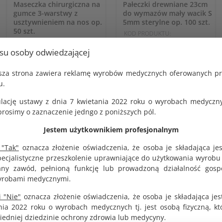
Maseczka chirurgiczna na
Pałeczki drewniane 23cm
gumce 3-warstwy z
do wymazów mały wacik S
usztywnieniem na nos op.
5mm sterylne op. 100 szt.
50 szt.
KOD PRODUKTU:
G1279
KOD PRODUKTU:
usu osoby odwiedzającej
G1431
BRUTTO
27.00 zł
BRUTTO
10.26 zł
jsza strona zawiera reklamę wyrobów medycznych oferowanych p
NETTO
u.
25.00 zł
NETTO
9.50 zł
lację ustawy z dnia 7 kwietania 2022 roku o wyrobach medyczny
osimy o zaznaczenie jedngo z poniższych pól.
Jestem użytkownikiem profesjonalnym
DO KOSZYKA
DO KOSZYKA
 "Tak"
oznacza złożenie oświadczenia, że osoba je składająca je
pecjalistyczne przeszkolenie uprawniające do użytkowania wyrobu
y zawód, pełnioną funkcję lub prowadzoną działalność gosp
yrobami medycznymi.
 "Nie"
oznacza złożenie oświadczenia, że osoba je składająca jes
nia 2022 roku o wyrobach medycznych tj. jest osobą fizyczną, k
iedniej dziedzinie ochrony zdrowia lub medycyny.