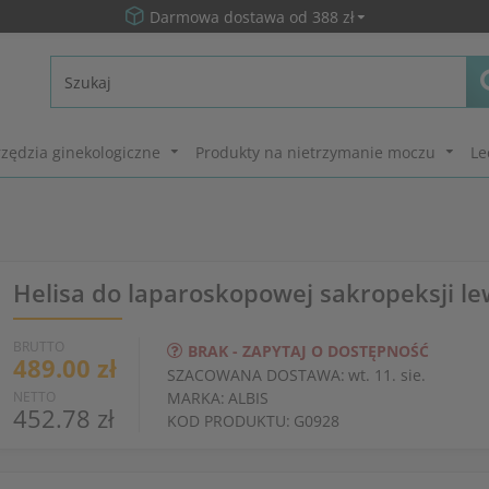
Darmowa dostawa od 388 zł
zędzia ginekologiczne
Produkty na nietrzymanie moczu
Le
Helisa do laparoskopowej sakropeksji l
BRUTTO
BRAK - ZAPYTAJ O DOSTĘPNOŚĆ
489.00 zł
SZACOWANA DOSTAWA:
wt. 11. sie.
NETTO
MARKA:
ALBIS
452.78 zł
KOD PRODUKTU:
G0928