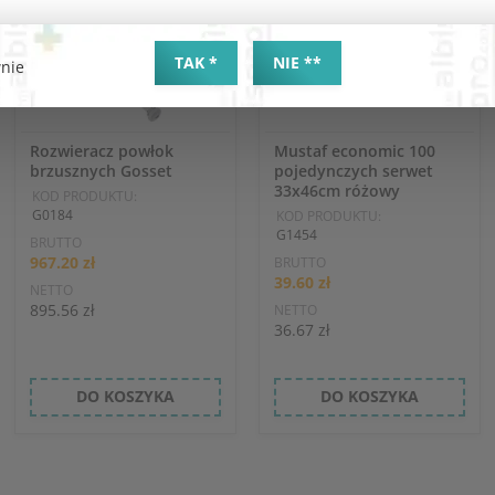
TAK *
NIE **
nie
Rozwieracz powłok
Mustaf economic 100
brzusznych Gosset
pojedynczych serwet
33x46cm różowy
KOD PRODUKTU:
G0184
KOD PRODUKTU:
G1454
BRUTTO
967.20 zł
BRUTTO
39.60 zł
NETTO
895.56 zł
NETTO
36.67 zł
DO KOSZYKA
DO KOSZYKA