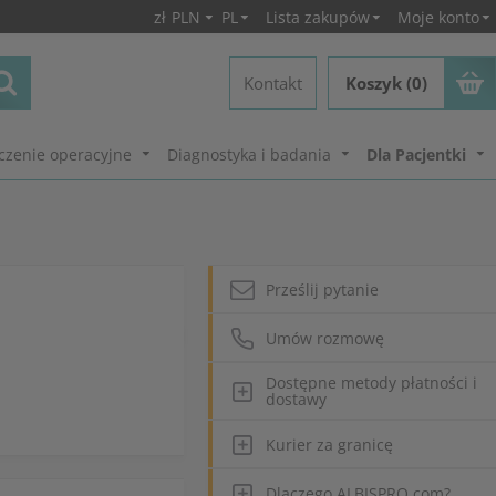
zł
PLN
PL
Lista zakupów
Moje konto
Kontakt
Koszyk (0)
czenie operacyjne
Diagnostyka i badania
Dla Pacjentki
Prześlij pytanie
Umów rozmowę
Dostępne metody płatności i
dostawy
Kurier za granicę
Dlaczego ALBISPRO.com?