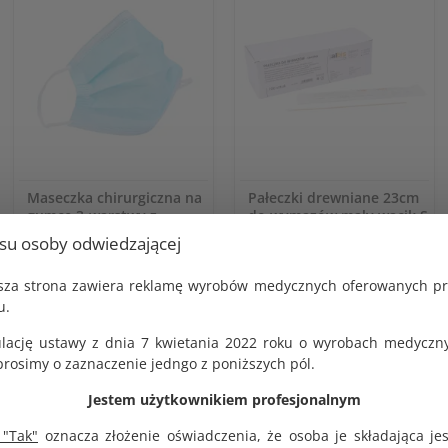
Maseczka chirurgiczna na
Pałeczki drewniane 23cm
gumce 3-warstwy z
do wymazów mały wacik S
usztywnieniem na nos op.
5mm sterylne op. 100 szt.
usu osoby odwiedzającej
50 szt.
KOD PRODUKTU:
G1279
KOD PRODUKTU:
jsza strona zawiera reklamę wyrobów medycznych oferowanych p
G1431
BRUTTO
u.
27.00 zł
BRUTTO
10.26 zł
lację ustawy z dnia 7 kwietania 2022 roku o wyrobach medyczny
NETTO
25.00 zł
NETTO
osimy o zaznaczenie jedngo z poniższych pól.
9.50 zł
Jestem użytkownikiem profesjonalnym
 "Tak"
oznacza złożenie oświadczenia, że osoba je składająca je