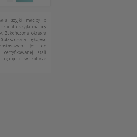
nału szyjki macicy o
e kanału szyjki macicy
y. Zakończona okrągła
Spłaszczona rękojeść
 dostosowane jest do
certyfikowanej stali
, rękojeść w kolorze