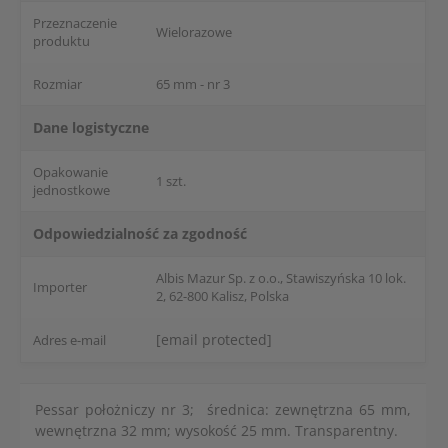
Przeznaczenie
Wielorazowe
produktu
Rozmiar
65 mm - nr 3
Dane logistyczne
Opakowanie
1 szt.
jednostkowe
Odpowiedzialność za zgodność
Albis Mazur Sp. z o.o., Stawiszyńska 10 lok.
Importer
2, 62-800 Kalisz, Polska
[email protected]
Adres e-mail
Pessar położniczy nr 3; średnica: zewnętrzna 65 mm,
wewnętrzna 32 mm; wysokość 25 mm. Transparentny.