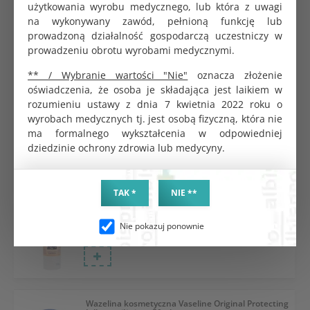
użytkowania wyrobu medycznego, lub która z uwagi
na wykonywany zawód, pełnioną funkcję lub
prowadzoną działalność gospodarczą uczestniczy w
Żel do USG Aquasonic 100 Parker niebieski 250ml
prowadzeniu obrotu wyrobami medycznymi.
13.32 zł
** / Wybranie wartości "Nie"
oznacza złożenie
oświadczenia, że osoba je składająca jest laikiem w
rozumieniu ustawy z dnia 7 kwietnia 2022 roku o
wyrobach medycznych tj. jest osobą fizyczną, która nie
Żel do USG Unidem hipoalergiczny biały 500ml
ma formalnego wykształcenia w odpowiedniej
5.21 zł
dziedzinie ochrony zdrowia lub medycyny.
TAK *
NIE **
Żel do USG Żelpol CMP bezbarwny 500ml
Nie pokazuj ponownie
6.89 zł
Wazelina kosmetyczna Vaseline Original Protecting