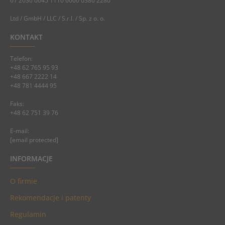
61 2030 0045 1110 0000 0380 2280
Ltd / GmbH / LLC / S.r.l. / Sp. z o. o.
KONTAKT
Telefon:
+48 62 765 95 93
+48 667 2222 14
+48 781 4444 95
Faks:
+48 62 751 39 76
E-mail:
[email protected]
INFORMACJE
O firmie
Rekomendacje i patenty
Regulamin