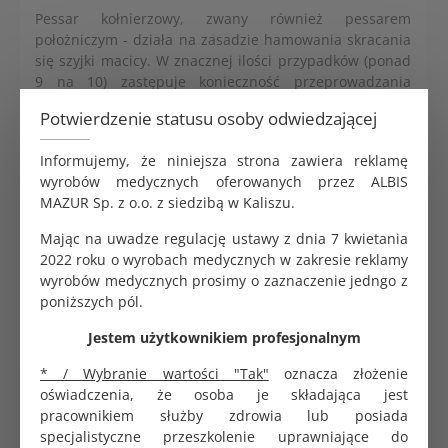
Pessar kołnierzowy, zwany również pessarem
położniczym - działa na zasadzie hamowania skracania
się szyjki macicy. W znacznej ilości przypadków (ponad
9 na 10) zastępuje konieczność przeprowadzania
operacji w celu zapobieżenia niewydolności
Potwierdzenie statusu osoby odwiedzającej
ciśnieniowo-szyjkowej, co jednocześnie pomaga unikać
przedwczesnych porodów.
Informujemy, że niniejsza strona zawiera reklamę
Przeznaczony dla kobiet w ciąży, u których szyjka
wyrobów medycznych oferowanych przez ALBIS
macicy ulega przedwczesnemu skracaniu lub
MAZUR Sp. z o.o. z siedzibą w Kaliszu.
rozszerzeniu. Jest również stosowany w przypadku
Mając na uwadze regulację ustawy z dnia 7 kwietania
różnych innych rzadziej występujących dolegliwości u
2022 roku o wyrobach medycznych w zakresie reklamy
kobiet w ciąży, takich jak zastój moczu w nerkach, żylaki
wyrobów medycznych prosimy o zaznaczenie jedngo z
kończyn dolnych i sromu oraz zespół bólowy miednicy
poniższych pól.
mniejszej.
Jestem użytkownikiem profesjonalnym
* / Wybranie wartości "Tak"
oznacza złożenie
Żel do USG ALBIS ultrasound bezbarwny 500ml
oświadczenia, że osoba je składająca jest
4.97 zł
pracownikiem służby zdrowia lub posiada
specjalistyczne przeszkolenie uprawniające do