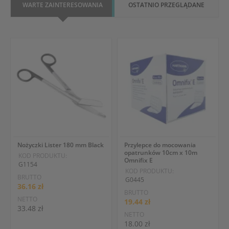
WARTE ZAINTERESOWANIA
OSTATNIO PRZEGLĄDANE
Nożyczki Lister 180 mm Black
Przylepce do mocowania
opatrunków 10cm x 10m
KOD PRODUKTU:
Omnifix E
G1154
KOD PRODUKTU:
BRUTTO
G0445
36.16 zł
BRUTTO
NETTO
19.44 zł
33.48 zł
NETTO
18.00 zł