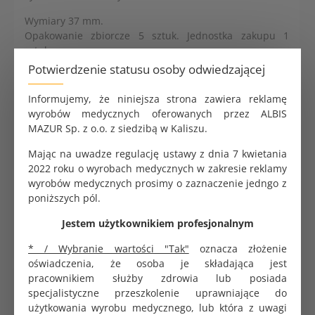
Wymiary 37 mm.
Opakowanie zbiorcze 5 sztuk. Jednostka zakupu 1
sztuka.
Potwierdzenie statusu osoby odwiedzającej
Informujemy, że niniejsza strona zawiera reklamę
Tampon podpierający kostka Libre 30 mm nr 1
wyrobów medycznych oferowanych przez ALBIS
26.25 zł
MAZUR Sp. z o.o. z siedzibą w Kaliszu.
Mając na uwadze regulację ustawy z dnia 7 kwietania
2022 roku o wyrobach medycznych w zakresie reklamy
wyrobów medycznych prosimy o zaznaczenie jedngo z
Tampon podpierający kostka Libre 35 mm nr 2
poniższych pól.
28.35 zł
Jestem użytkownikiem profesjonalnym
* / Wybranie wartości "Tak"
oznacza złożenie
oświadczenia, że osoba je składająca jest
pracownikiem służby zdrowia lub posiada
Tampon podpierający kostka Libre 40 mm nr 3
specjalistyczne przeszkolenie uprawniające do
29.40 zł
użytkowania wyrobu medycznego, lub która z uwagi