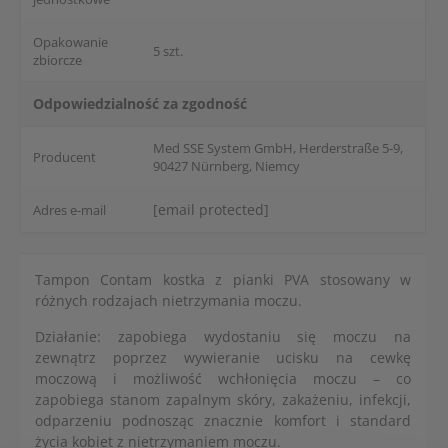
Opakowanie
5 szt.
zbiorcze
Odpowiedzialność za zgodność
Med SSE System GmbH, Herderstraße 5-9,
Producent
90427 Nürnberg, Niemcy
[email protected]
Adres e-mail
Tampon Contam kostka z pianki PVA stosowany w
różnych rodzajach nietrzymania moczu.
Działanie: zapobiega wydostaniu się moczu na
zewnątrz poprzez wywieranie ucisku na cewkę
moczową i możliwość wchłonięcia moczu – co
zapobiega stanom zapalnym skóry, zakażeniu, infekcji,
odparzeniu podnosząc znacznie komfort i standard
życia kobiet z nietrzymaniem moczu.