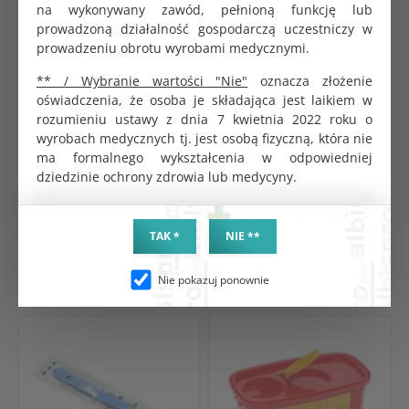
na wykonywany zawód, pełnioną funkcję lub
prowadzoną działalność gospodarczą uczestniczy w
prowadzeniu obrotu wyrobami medycznymi.
Tampon podpierający kostka Libre 50 mm nr 4
** / Wybranie wartości "Nie"
oznacza złożenie
30.45 zł
oświadczenia, że osoba je składająca jest laikiem w
rozumieniu ustawy z dnia 7 kwietnia 2022 roku o
wyrobach medycznych tj. jest osobą fizyczną, która nie
ma formalnego wykształcenia w odpowiedniej
dziedzinie ochrony zdrowia lub medycyny.
TAK *
NIE **
PRODUKTY POWIĄZANE
CHĘTNIE KUPOWANE
Nie pokazuj ponownie