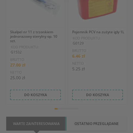
Skalpel nr 11 z trzonkiem
Pojemnik PCV na zużyte igły 1L
jednorazowy sterylny op. 10
KOD PRODUKTU:
szt.
G0129
KOD PRODUKTU:
BRUTTO
G1532
6.46 zł
BRUTTO
NETTO
27.00 zł
5.25 zł
NETTO
25.00 zł
DO KOSZYKA
DO KOSZYKA
WARTE ZAINTERESOWANIA
OSTATNIO PRZEGLĄDANE