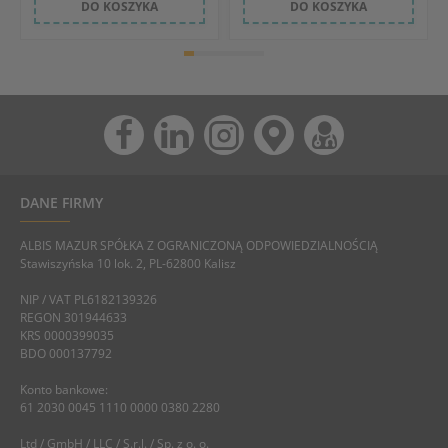
DO KOSZYKA
DO KOSZYKA
DANE FIRMY
ALBIS MAZUR SPÓŁKA Z OGRANICZONĄ ODPOWIEDZIALNOŚCIĄ
Stawiszyńska 10 lok. 2, PL-62800 Kalisz
NIP / VAT PL6182139326
REGON 301944633
KRS 0000399035
BDO 000137792
Konto bankowe:
61 2030 0045 1110 0000 0380 2280
Ltd / GmbH / LLC / S.r.l. / Sp. z o. o.