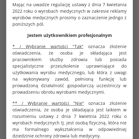
Certyfikaty i bezpieczeństwo
Mając na uwadze regulację ustawy z dnia 7 kwietania
2022 roku o wyrobach medycznych w zakresie reklamy
Pessar posiada certyfikat CE, spełniając najwyższe
wyrobów medycznych prosimy o zaznaczenie jedngo z
standardy dla wyrobów medycznych, co gwarantuje
poniższych pól.
bezpieczeństwo i skuteczność.
Jestem użytkownikiem profesjonalnym
Instrukcje użytkowania
* / Wybranie wartości "Tak"
oznacza złożenie
Pierwsze założenie wymaga konsultacji ze
oświadczenia, że osoba je składająca jest
specjalistą w celu doboru rozmiaru i nauki
pracownikiem służby zdrowia lub posiada
aplikacji.
specjalistyczne przeszkolenie uprawniające do
Pessar należy czyścić wodą z łagodnym mydłem
użytkowania wyrobu medycznego, lub która z uwagi
przed i po użyciu.
na wykonywany zawód, pełnioną funkcję lub
W razie dyskomfortu konieczna jest konsultacja
prowadzoną działalność gospodarczą uczestniczy w
lekarska w celu weryfikacji dopasowania.
prowadzeniu obrotu wyrobami medycznymi.
Zaleca się stosowanie w ciągu dnia, z możliwością
indywidualnego dostosowania.
** / Wybranie wartości "Nie"
oznacza złożenie
oświadczenia, że osoba je składająca jest laikiem w
Dodatkowe informacje
rozumieniu ustawy z dnia 7 kwietnia 2022 roku o
wyrobach medycznych tj. jest osobą fizyczną, która nie
Wielokrotnego użytku, ekonomiczny w leczeniu
ma formalnego wykształcenia w odpowiedniej
uroginekologicznym.
dziedzinie ochrony zdrowia lub medycyny.
Może być łączony z innymi terapiami, np.