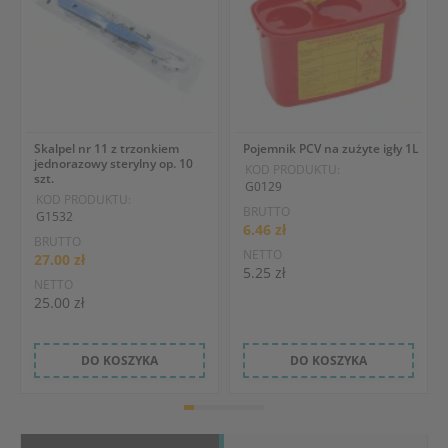
Skalpel nr 11 z trzonkiem
Pojemnik PCV na zużyte igły 1L
jednorazowy sterylny op. 10
KOD PRODUKTU:
szt.
G0129
KOD PRODUKTU:
BRUTTO
G1532
6.46 zł
BRUTTO
NETTO
27.00 zł
5.25 zł
NETTO
25.00 zł
DO KOSZYKA
DO KOSZYKA