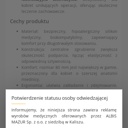
kobiet unikających operacji, oferując skuteczne
leczenie zachowawcze.
Cechy produktu
Materiał: bezpieczny, hipoalergiczny silikon
medyczny, biokompatybilny, zapewniający
komfort przy długotrwałym stosowaniu.
Konstrukcja: centralne zgrubienie zwiększa
skuteczność podparcia, łącząc elastyczność z
odpowiednią sztywnością.
Komfort: rozmiar 80 mm jest największy w gamie,
przeznaczony dla kobiet o szerszej anatomii
miednicy.
Ergonomia: ułatwia zakładanie i zdejmowanie,
zapewniając wygodę w codziennym użytkowaniu.
Potwierdzenie statusu osoby odwiedzającej
Higiena: antyseptyczne właściwości silikonu
minimalizują ryzyko infekcji i ułatwiają
czyszczenie.
Informujemy, że niniejsza strona zawiera reklamę
Trwałość: wysoka odporność na uszkodzenia
wyrobów medycznych oferowanych przez ALBIS
zapewnia długotrwałą funkcjonalność.
MAZUR Sp. z o.o. z siedzibą w Kaliszu.