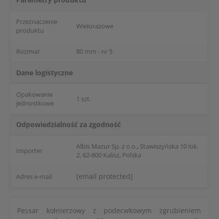
Przeznaczenie
Wielorazowe
produktu
Rozmiar
80 mm - nr 5
Dane logistyczne
Opakowanie
1 szt.
jednostkowe
Odpowiedzialność za zgodność
Albis Mazur Sp. z o.o., Stawiszyńska 10 lok.
Importer
2, 62-800 Kalisz, Polska
[email protected]
Adres e-mail
Pessar kołnierzowy z podecwkowym zgrubieniem