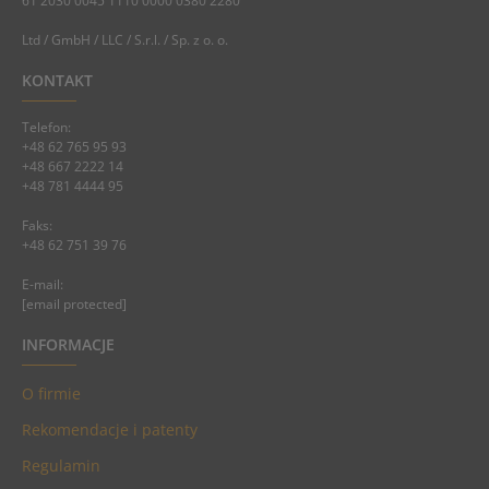
61 2030 0045 1110 0000 0380 2280
Ltd / GmbH / LLC / S.r.l. / Sp. z o. o.
KONTAKT
Telefon:
+48 62 765 95 93
+48 667 2222 14
+48 781 4444 95
Faks:
+48 62 751 39 76
E-mail:
[email protected]
INFORMACJE
O firmie
Rekomendacje i patenty
Regulamin