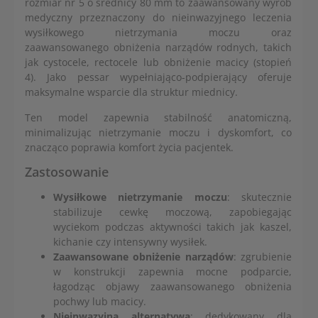
rozmiar nr 5 o średnicy 80 mm to zaawansowany wyrób
medyczny przeznaczony do nieinwazyjnego leczenia
wysiłkowego nietrzymania moczu oraz
zaawansowanego obniżenia narządów rodnych, takich
jak cystocele, rectocele lub obniżenie macicy (stopień
4). Jako pessar wypełniająco-podpierający oferuje
maksymalne wsparcie dla struktur miednicy.
Ten model zapewnia stabilność anatomiczną,
minimalizując nietrzymanie moczu i dyskomfort, co
znacząco poprawia komfort życia pacjentek.
Zastosowanie
Wysiłkowe nietrzymanie moczu
: skutecznie
stabilizuje cewkę moczową, zapobiegając
wyciekom podczas aktywności takich jak kaszel,
kichanie czy intensywny wysiłek.
Zaawansowane obniżenie narządów
: zgrubienie
w konstrukcji zapewnia mocne podparcie,
łagodząc objawy zaawansowanego obniżenia
pochwy lub macicy.
Nieinwazyjna alternatywa
: dedykowany dla