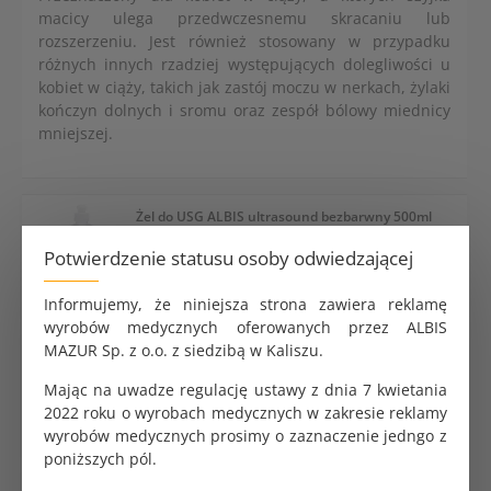
macicy ulega przedwczesnemu skracaniu lub
rozszerzeniu. Jest również stosowany w przypadku
różnych innych rzadziej występujących dolegliwości u
kobiet w ciąży, takich jak zastój moczu w nerkach, żylaki
kończyn dolnych i sromu oraz zespół bólowy miednicy
mniejszej.
Żel do USG ALBIS ultrasound bezbarwny 500ml
4.97 zł
Potwierdzenie statusu osoby odwiedzającej
Informujemy, że niniejsza strona zawiera reklamę
wyrobów medycznych oferowanych przez ALBIS
MAZUR Sp. z o.o. z siedzibą w Kaliszu.
Żel do USG Aquasonic 100 Parker niebieski 250ml
13.32 zł
Mając na uwadze regulację ustawy z dnia 7 kwietania
2022 roku o wyrobach medycznych w zakresie reklamy
wyrobów medycznych prosimy o zaznaczenie jedngo z
poniższych pól.