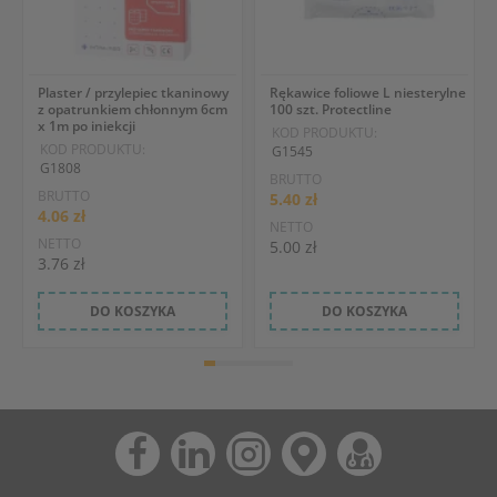
Plaster / przylepiec tkaninowy
Rękawice foliowe L niesterylne
z opatrunkiem chłonnym 6cm
100 szt. Protectline
x 1m po iniekcji
KOD PRODUKTU:
KOD PRODUKTU:
G1545
G1808
BRUTTO
BRUTTO
5.40 zł
4.06 zł
NETTO
NETTO
5.00 zł
3.76 zł
DO KOSZYKA
DO KOSZYKA