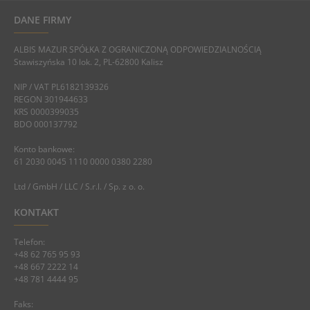
DANE FIRMY
ALBIS MAZUR SPÓŁKA Z OGRANICZONĄ ODPOWIEDZIALNOŚCIĄ
Stawiszyńska 10 lok. 2, PL-62800 Kalisz
NIP / VAT PL6182139326
REGON 301944633
KRS 0000399035
BDO 000137792
Konto bankowe:
61 2030 0045 1110 0000 0380 2280
Ltd / GmbH / LLC / S.r.l. / Sp. z o. o.
KONTAKT
Telefon:
+48 62 765 95 93
+48 667 2222 14
+48 781 4444 95
Faks: