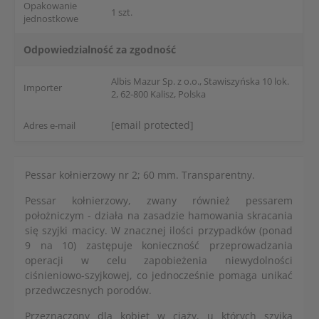
Opakowanie
1 szt.
jednostkowe
Odpowiedzialność za zgodność
Albis Mazur Sp. z o.o., Stawiszyńska 10 lok.
Importer
2, 62-800 Kalisz, Polska
[email protected]
Adres e-mail
Pessar kołnierzowy nr 2; 60 mm. Transparentny.
Pessar kołnierzowy, zwany również pessarem
położniczym - działa na zasadzie hamowania skracania
się szyjki macicy. W znacznej ilości przypadków (ponad
9 na 10) zastępuje konieczność przeprowadzania
operacji w celu zapobieżenia niewydolności
ciśnieniowo-szyjkowej, co jednocześnie pomaga unikać
przedwczesnych porodów.
Przeznaczony dla kobiet w ciąży, u których szyjka