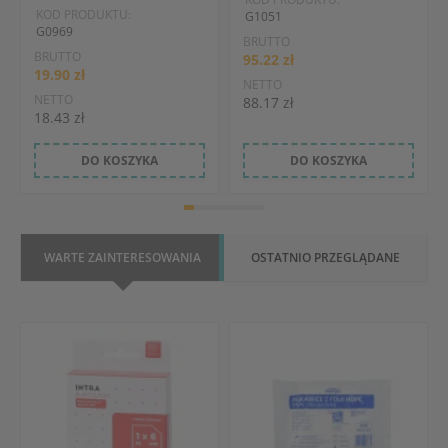
KOD PRODUKTU:
G1051
G0969
BRUTTO
BRUTTO
95.22 zł
19.90 zł
NETTO
NETTO
88.17 zł
18.43 zł
DO KOSZYKA
DO KOSZYKA
WARTE ZAINTERESOWANIA
OSTATNIO PRZEGLĄDANE