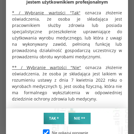
Żel do USG Unidem hipoalergiczny biały 500ml
Jestem użytkownikiem profesjonalnym
5.21 zł
* / Wybranie wartości "Tak"
oznacza złożenie
oświadczenia, że osoba je składająca jest
pracownikiem służby zdrowia lub posiada
specjalistyczne przeszkolenie uprawniające do
użytkowania wyrobu medycznego, lub która z uwagi
Żel do USG Żelpol CMP bezbarwny 500ml
na wykonywany zawód, pełnioną funkcję lub
6.89 zł
prowadzoną działalność gospodarczą uczestniczy w
prowadzeniu obrotu wyrobami medycznymi.
** / Wybranie wartości "Nie"
oznacza złożenie
oświadczenia, że osoba je składająca jest laikiem w
Wazelina kosmetyczna Vaseline Original Protecting
rozumieniu ustawy z dnia 7 kwietnia 2022 roku o
Jelly nawilżająca 50ml
wyrobach medycznych tj. jest osobą fizyczną, która nie
13.80 zł
ma formalnego wykształcenia w odpowiedniej
dziedzinie ochrony zdrowia lub medycyny.
Lanolina 100% Czysta - naturalna maść
regenerująca na brodawki i suchą skórę
TAK *
NIE **
12.98 zł
Nie pokazuj ponownie