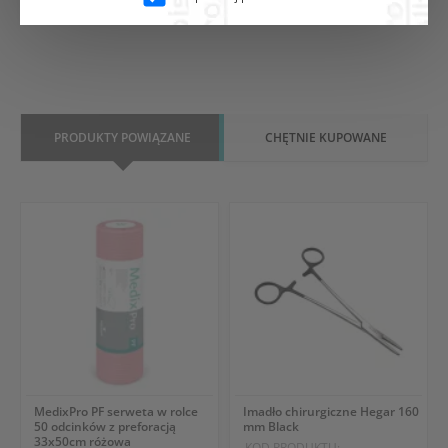
PRODUKTY POWIĄZANE
CHĘTNIE KUPOWANE
MedixPro PF serweta w rolce
Imadło chirurgiczne Hegar 160
50 odcinków z preforacją
mm Black
33x50cm różowa
KOD PRODUKTU: