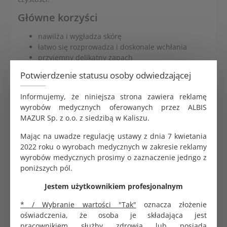
Główne korzyści
nawilża i wygładza skórę
łatwo się rozprowadza i doskonale wchłania
przyjemny delikatny zapach
zawiera kwas hialuronowy, kolagen, elastynę,
Potwierdzenie statusu osoby odwiedzającej
wosk pszczeli i witaminy
emulsja typu olej w wodzie
Informujemy, że niniejsza strona zawiera reklamę
neutralne dla skóry pH
wyrobów medycznych oferowanych przez ALBIS
posiada badania dermatologiczne
MAZUR Sp. z o.o. z siedzibą w Kaliszu.
zawiera kwas hialuronowy, kolagen, elastynę,
wosk pszczeli
Mając na uwadze regulację ustawy z dnia 7 kwietania
właściwości pielęgnujące i wygładzające
2022 roku o wyrobach medycznych w zakresie reklamy
zapewnia zawartość kompleksu witamin C, E, F,
wyrobów medycznych prosimy o zaznaczenie jedngo z
ekstraktu z cytryny oraz naturalnych olejków z
poniższych pól.
pestek winogron, orzecha kokosowego i pestek
moreli
Jestem użytkownikiem profesjonalnym
pielęgnuje i wygładza zniszczoną skórę dłoni
* / Wybranie wartości "Tak"
oznacza złożenie
poprawia naturalną wilgotność i elastyczność
oświadczenia, że osoba je składająca jest
skóry
pracownikiem służby zdrowia lub posiada