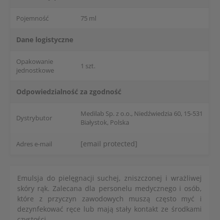
Pojemność
75 ml
Dane logistyczne
Opakowanie
1 szt.
jednostkowe
Odpowiedzialność za zgodność
Medilab Sp. z o.o., Niedźwiedzia 60, 15-531
Dystrybutor
Białystok, Polska
[email protected]
Adres e-mail
Emulsja do pielęgnacji suchej, zniszczonej i wrażliwej
skóry rąk. Zalecana dla personelu medycznego i osób,
które z przyczyn zawodowych muszą często myć i
dezynfekować ręce lub mają stały kontakt ze środkami
czystości.