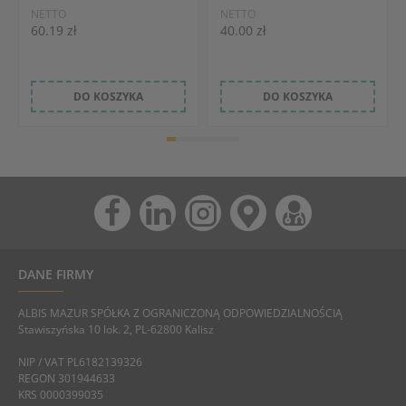
NETTO
NETTO
60.19 zł
40.00 zł
DO KOSZYKA
DO KOSZYKA
DANE FIRMY
ALBIS MAZUR SPÓŁKA Z OGRANICZONĄ ODPOWIEDZIALNOŚCIĄ
Stawiszyńska 10 lok. 2, PL-62800 Kalisz
NIP / VAT PL6182139326
REGON 301944633
KRS 0000399035