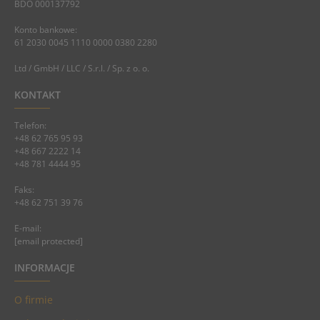
BDO 000137792
Konto bankowe:
61 2030 0045 1110 0000 0380 2280
Ltd / GmbH / LLC / S.r.l. / Sp. z o. o.
KONTAKT
Telefon:
+48 62 765 95 93
+48 667 2222 14
+48 781 4444 95
Faks:
+48 62 751 39 76
E-mail:
[email protected]
INFORMACJE
O firmie