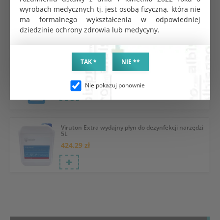
Viruton Extra wydajny płyn do dezynfekcji narzędzi
wyrobach medycznych tj. jest osobą fizyczną, która nie
1L
ma formalnego wykształcenia w odpowiedniej
115.20 zł
dziedzinie ochrony zdrowia lub medycyny.
TAK *
NIE **
Lysoformin 3000 płyn 1L
98.82 zł
Nie pokazuj ponownie
Viruton Extra wydajny płyn do dezynfekcji narzędzi
5L
424.29 zł