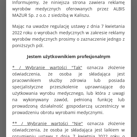
Informujemy, że niniejsza strona zawiera reklamę
Kleszczyki Pean odgięte, metalowe. Długość 180 mm.
wyrobów medycznych oferowanych przez ALBIS
MAZUR Sp. z o.o. z siedzibą w Kaliszu.
Koperta do sterylizacji samoprzylepna 9x23cm
Mając na uwadze regulację ustawy z dnia 7 kwietania
Saltec
2022 roku o wyrobach medycznych w zakresie reklamy
0.35 zł
wyrobów medycznych prosimy o zaznaczenie jedngo z
poniższych pól.
Jestem użytkownikiem profesjonalnym
Koperta do sterylizacji samoprzylepna 9x26cm
SoftMed
* / Wybranie wartości "Tak"
oznacza złożenie
0.32 zł
oświadczenia, że osoba je składająca jest
pracownikiem służby zdrowia lub posiada
specjalistyczne przeszkolenie uprawniające do
użytkowania wyrobu medycznego, lub która z uwagi
na wykonywany zawód, pełnioną funkcję lub
Viruton Pulver proszek do dezynfekcji narzędzi 1kg
prowadzoną działalność gospodarczą uczestniczy w
153.00 zł
prowadzeniu obrotu wyrobami medycznymi.
** / Wybranie wartości "Nie"
oznacza złożenie
oświadczenia, że osoba je składająca jest laikiem w
rozumieniu ustawy z dnia 7 kwietnia 2022 roku o