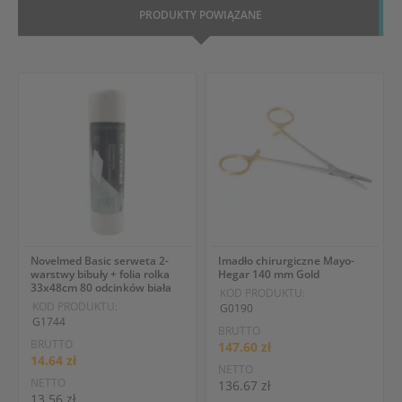
PRODUKTY POWIĄZANE
Novelmed Basic serweta 2-
Imadło chirurgiczne Mayo-
warstwy bibuły + folia rolka
Hegar 140 mm Gold
33x48cm 80 odcinków biała
KOD PRODUKTU:
KOD PRODUKTU:
G0190
G1744
BRUTTO
BRUTTO
147.60 zł
14.64 zł
NETTO
NETTO
136.67 zł
13.56 zł