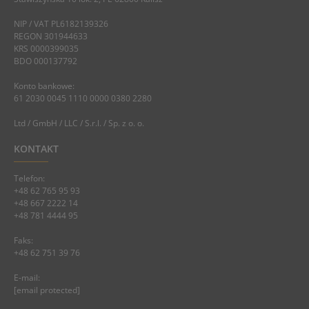
NIP / VAT PL6182139326
REGON 301944633
KRS 0000399035
BDO 000137792
Konto bankowe:
61 2030 0045 1110 0000 0380 2280
Ltd / GmbH / LLC / S.r.l. / Sp. z o. o.
KONTAKT
Telefon:
+48 62 765 95 93
+48 667 2222 14
+48 781 4444 95
Faks:
+48 62 751 39 76
E-mail:
[email protected]