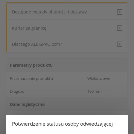
Dostępne metody płatności i dostawy
Kurier za granicę
Dlaczego ALBISPRO.com?
Parametry produktu
Przeznaczenie produktu
Wielorazowe
Długość
180 mm
Dane logistyczne
Opakowanie jednostkowe
1 szt.
Potwierdzenie statusu osoby odwiedzającej