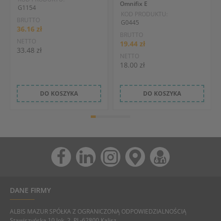
Omnifix E
G1154
KOD PRODUKTU:
BRUTTO
G0445
36.16 zł
BRUTTO
NETTO
19.44 zł
33.48 zł
NETTO
18.00 zł
DO KOSZYKA
DO KOSZYKA
DANE FIRMY
ALBIS MAZUR SPÓŁKA Z OGRANICZONĄ ODPOWIEDZIALNOŚCIĄ
Stawiszyńska 10 lok. 2, PL-62800 Kalisz