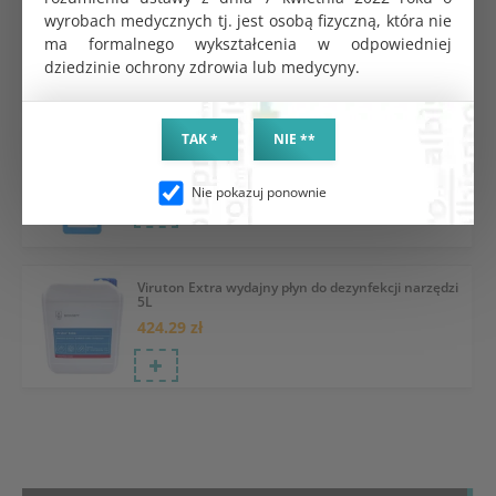
Viruton Extra wydajny płyn do dezynfekcji narzędzi
wyrobach medycznych tj. jest osobą fizyczną, która nie
1L
ma formalnego wykształcenia w odpowiedniej
115.20 zł
dziedzinie ochrony zdrowia lub medycyny.
TAK *
NIE **
Lysoformin 3000 płyn 1L
98.82 zł
Nie pokazuj ponownie
Viruton Extra wydajny płyn do dezynfekcji narzędzi
5L
424.29 zł