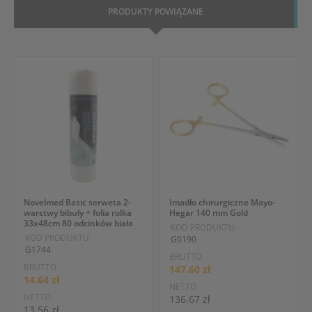
PRODUKTY POWIĄZANE
Novelmed Basic serweta 2-
Imadło chirurgiczne Mayo-
warstwy bibuły + folia rolka
Hegar 140 mm Gold
33x48cm 80 odcinków biała
KOD PRODUKTU:
KOD PRODUKTU:
G0190
G1744
BRUTTO
BRUTTO
147.60 zł
14.64 zł
NETTO
NETTO
136.67 zł
13.56 zł