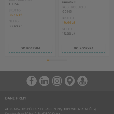
Omnifix E
G1154
KOD PRODUKTU:
BRUTTO
G0445
36.16 zł
BRUTTO
NETTO
19.44 zł
33.48 zł
NETTO
18.00 zł
DO KOSZYKA
DO KOSZYKA
DANE FIRMY
ALBIS MAZUR SPÓŁKA Z OGRANICZONĄ ODPOWIEDZIALNOŚCIĄ
Stawiszyńska 10 lok. 2, PL-62800 Kalisz