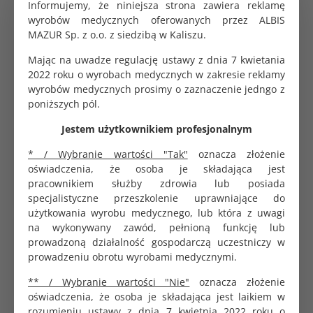
Informujemy, że niniejsza strona zawiera reklamę
Kleszczyki Pean odgięte 180 mm Black
wyrobów medycznych oferowanych przez ALBIS
MAZUR Sp. z o.o. z siedzibą w Kaliszu.
Koperta do sterylizacji samoprzylepna 9x23cm
Mając na uwadze regulację ustawy z dnia 7 kwietania
Saltec
2022 roku o wyrobach medycznych w zakresie reklamy
0.35 zł
wyrobów medycznych prosimy o zaznaczenie jedngo z
poniższych pól.
Jestem użytkownikiem profesjonalnym
Koperta do sterylizacji samoprzylepna 9x26cm
SoftMed
* / Wybranie wartości "Tak"
oznacza złożenie
0.32 zł
oświadczenia, że osoba je składająca jest
pracownikiem służby zdrowia lub posiada
specjalistyczne przeszkolenie uprawniające do
użytkowania wyrobu medycznego, lub która z uwagi
na wykonywany zawód, pełnioną funkcję lub
Viruton Pulver proszek do dezynfekcji narzędzi 1kg
prowadzoną działalność gospodarczą uczestniczy w
153.00 zł
prowadzeniu obrotu wyrobami medycznymi.
** / Wybranie wartości "Nie"
oznacza złożenie
oświadczenia, że osoba je składająca jest laikiem w
rozumieniu ustawy z dnia 7 kwietnia 2022 roku o