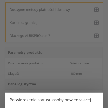
Dostępne metody płatności i dostawy
Kurier za granicę
Dlaczego ALBISPRO.com?
Parametry produktu
Przeznaczenie produktu
Wielorazowe
Długość
180 mm
Dane logistyczne
Opakowanie jednostkowe
1 szt.
Potwierdzenie statusu osoby odwiedzającej