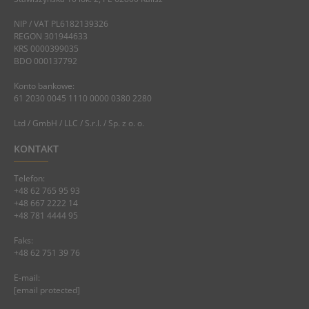
NIP / VAT PL6182139326
REGON 301944633
KRS 0000399035
BDO 000137792
Konto bankowe:
61 2030 0045 1110 0000 0380 2280
Ltd / GmbH / LLC / S.r.l. / Sp. z o. o.
KONTAKT
Telefon:
+48 62 765 95 93
+48 667 2222 14
+48 781 4444 95
Faks:
+48 62 751 39 76
E-mail:
[email protected]