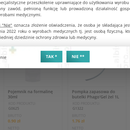
pecjalistyczne przeszkolenie uprawniające do użytkowania wyrobu
y zawód, pełnioną funkcję lub prowadzoną działalność gosp
yrobami medycznymi.
 "Nie"
oznacza złożenie oświadczenia, że osoba je składająca jes
nia 2022 roku o wyrobach medycznych tj. jest osobą fizyczną, k
iedniej dziedzinie ochrony zdrowia lub medycyny.
TAK *
NIE **
nie
Pojemnik na formalinę
Pompka zapasowa do
30ml
butelki Phago'Gel żel 1L
KOD PRODUKTU:
KOD PRODUKTU:
G0625
G1322
BRUTTO
BRUTTO
0.90 zł
1.76 zł
NETTO
NETTO