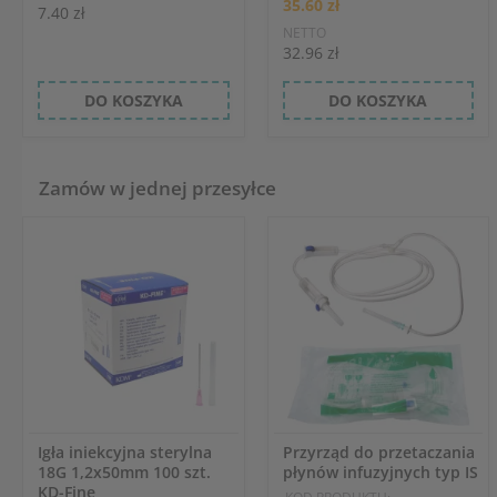
35.60 zł
7.40 zł
NETTO
32.96 zł
DO KOSZYKA
DO KOSZYKA
Zamów w jednej przesyłce
Igła iniekcyjna sterylna
Przyrząd do przetaczania
18G 1,2x50mm 100 szt.
płynów infuzyjnych typ IS
KD-Fine