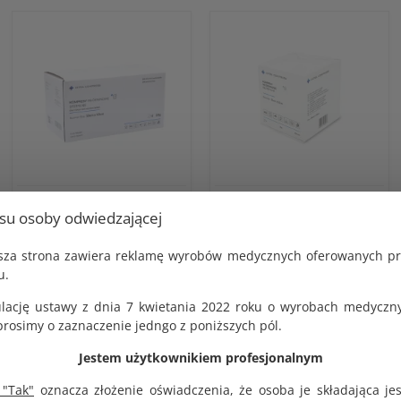
Kompres włókninowy
Kompres włókninowy
usu osoby odwiedzającej
jałowy 10x10cm 100
niejałowy 10x10cm 100
blistrów po 2 szt. Intra
szt. Intra Compress
Compress
KOD PRODUKTU:
jsza strona zawiera reklamę wyrobów medycznych oferowanych p
G1824
KOD PRODUKTU:
u.
G1624
BRUTTO
lację ustawy z dnia 7 kwietania 2022 roku o wyrobach medyczny
6.70 zł
BRUTTO
35.35 zł
osimy o zaznaczenie jedngo z poniższych pól.
NETTO
6.20 zł
NETTO
Jestem użytkownikiem profesjonalnym
32.73 zł
 "Tak"
oznacza złożenie oświadczenia, że osoba je składająca je
DO KOSZYKA
DO KOSZYKA