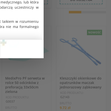
 medycznego, lub która
odarczą uczestniczy w
t laikiem w rozumieniu
tóra nie ma formalnego
NOWOŚĆ
MedixPro PF serweta w
Kleszczyki okienkowe do
rolce 50 odcinków z
opatrunków maczak
preforacją 33x50cm
jednorazowy ząbkowany
zielona
KOD PRODUKTU:
G2143
KOD PRODUKTU:
G0037
BRUTTO
9.72 zł
BRUTTO