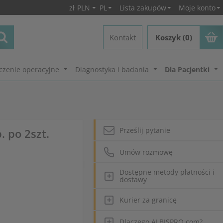
zł
PLN
PL
Lista zakupów
Moje konto
Kontakt
Koszyk (0)
czenie operacyjne
Diagnostyka i badania
Dla Pacjentki
Prześlij pytanie
 po 2szt.
Umów rozmowę
Dostępne metody płatności i
dostawy
Kurier za granicę
Dlaczego ALBISPRO.com?