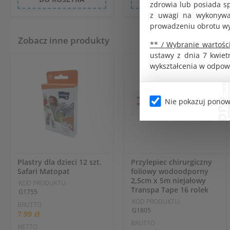
zdrowia lub posiada s
z uwagi na wykonywan
prowadzeniu obrotu w
Zobacz inne produkty
** / Wybranie wartości
ustawy z dnia 7 kwiet
wykształcenia w odpow
Nie pokazuj ponow
Plastry dla dzieci 12 szt.
Przylepiec chirurgiczny
Safari Matopat
foliowy wodoodporny
2,5cm x 5m niejałowy
KOD PRODUKTU:
Transpa Tape 16 rolek
G1755
KOD PRODUKTU:
BRUTTO
G1805
7.99 zł
BRUTTO
NETTO