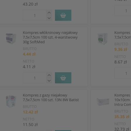
43.20 zł
Kompres włókninowy niejałowy
Kompres 
7,5x7,5cm 100 szt. 4-warstwowy
7,5x7,5c
30g SoftMed
BRUTTO
BRUTTO
9.36 zł
4.44 zł
NETTO
NETTO
8.67 zł
4.11 zł
Kompres z gazy niejałowy
Kompres 
7,5x7,5cm 100 szt. 13N 8W Batist
10x10cm 1
Intra Co
BRUTTO
BRUTTO
12.42 zł
35.35 zł
NETTO
NETTO
11.50 zł
32.73 zł