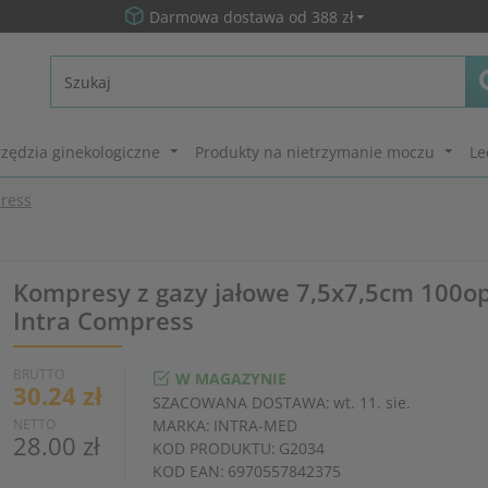
Darmowa dostawa od 388 zł
zędzia ginekologiczne
Produkty na nietrzymanie moczu
Le
press
Kompresy z gazy jałowe 7,5x7,5cm 100op.
Intra Compress
BRUTTO
W MAGAZYNIE
30.24 zł
SZACOWANA DOSTAWA:
wt. 11. sie.
NETTO
MARKA:
INTRA-MED
28.00 zł
KOD PRODUKTU:
G2034
KOD EAN:
6970557842375