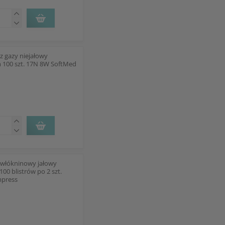
z gazy niejałowy
m 100 szt. 17N 8W SoftMed
włókninowy jałowy
00 blistrów po 2 szt.
mpress