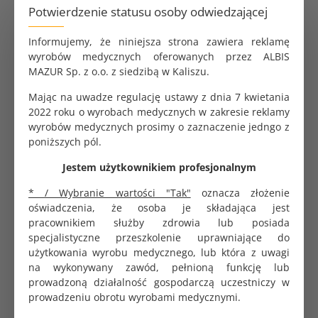
dezynfekcji narzędzi fryzjerskich oraz kosmetycznych.
Potwierdzenie statusu osoby odwiedzającej
Działa w 15 minut, chroniąc stal przed korozją.
Zalety produktu:
Informujemy, że niniejsza strona zawiera reklamę
wyrobów medycznych oferowanych przez ALBIS
Szybkość:
Pełne spektrum w 15 min.
MAZUR Sp. z o.o. z siedzibą w Kaliszu.
Bezpieczeństwo:
Brak aldehydów i fenoli – nie
odbarwia i nie niszczy narzędzi.
Mając na uwadze regulację ustawy z dnia 7 kwietania
Gotowy do użycia:
Nie wymaga rozcieńczania.
2022 roku o wyrobach medycznych w zakresie reklamy
Zastosowanie:
Grzebienie, szczotki, nożyczki,
wyrobów medycznych prosimy o zaznaczenie jedngo z
narzędzia do manicure.
poniższych pól.
Spektrum biobójcze:
Jestem użytkownikiem profesjonalnym
Bakterie, Grzyby (C. albicans), Prątki gruźlicy.
* / Wybranie wartości "Tak"
oznacza złożenie
Wirusy osłonkowe (HBV, HIV, HCV, Ebola).
oświadczenia, że osoba je składająca jest
Wirusy Adeno i Polio.
pracownikiem służby zdrowia lub posiada
specjalistyczne przeszkolenie uprawniające do
Sposób użycia:
użytkowania wyrobu medycznego, lub która z uwagi
na wykonywany zawód, pełnioną funkcję lub
Zanurz narzędzia całkowicie w płynie. Odczekaj 15
prowadzoną działalność gospodarczą uczestniczy w
minut, wyjmij i opłucz wodą. Można stosować w
prowadzeniu obrotu wyrobami medycznymi.
myjkach ultradźwiękowych.