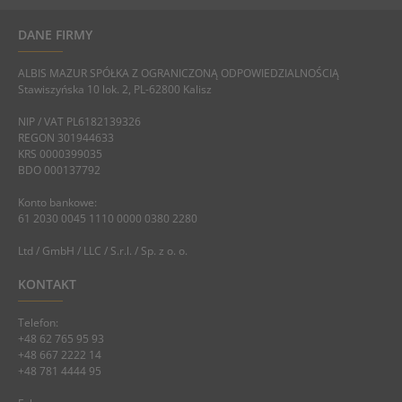
DANE FIRMY
ALBIS MAZUR SPÓŁKA Z OGRANICZONĄ ODPOWIEDZIALNOŚCIĄ
Stawiszyńska 10 lok. 2, PL-62800 Kalisz
NIP / VAT PL6182139326
REGON 301944633
KRS 0000399035
BDO 000137792
Konto bankowe:
61 2030 0045 1110 0000 0380 2280
Ltd / GmbH / LLC / S.r.l. / Sp. z o. o.
KONTAKT
Telefon:
+48 62 765 95 93
+48 667 2222 14
+48 781 4444 95