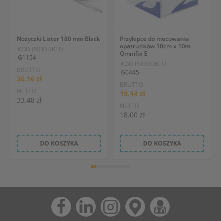
Nożyczki Lister 180 mm Black
Przylepce do mocowania
opatrunków 10cm x 10m
KOD PRODUKTU:
Omnifix E
G1154
KOD PRODUKTU:
BRUTTO
G0445
36.16 zł
BRUTTO
NETTO
19.44 zł
33.48 zł
NETTO
18.00 zł
DO KOSZYKA
DO KOSZYKA