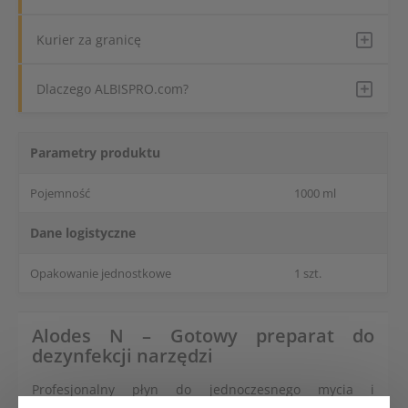
Kurier za granicę
Dlaczego ALBISPRO.com?
Parametry produktu
Pojemność
1000 ml
Dane logistyczne
Opakowanie jednostkowe
1 szt.
Alodes N – Gotowy preparat do
dezynfekcji narzędzi
Profesjonalny płyn do jednoczesnego mycia i