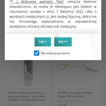
** / Wybranie wartości "Nie"
oznacza złożenie
oświadczenia, że osoba je składająca jest laikiem w
rozumieniu ustawy z dnia 7 kwietnia 2022 roku o
wyrobach medycznych tj. jest osobą fizyczną, która nie
ma formalnego wykształcenia w odpowiedniej
dziedzinie ochrony zdrowia lub medycyny.
PRODUKTY POWIĄZANE
TAK *
NIE **
Nie pokazuj ponownie
Novelmed Basic serweta 2-
Imadło chirurgiczne Mayo-
warstwy bibuły + folia rolka
Hegar 140 mm Gold
33x48cm 80 odcinków biała
KOD PRODUKTU:
KOD PRODUKTU:
G0190