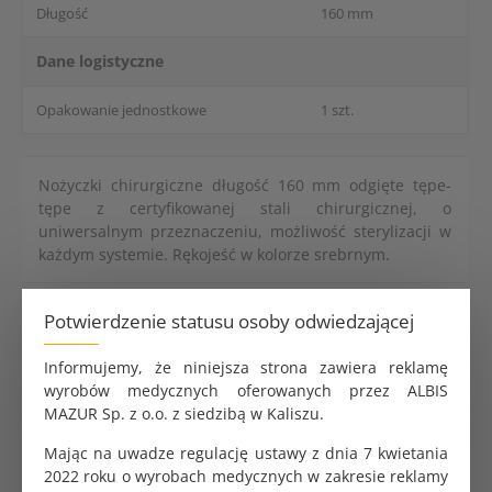
Długość
160 mm
Dane logistyczne
Opakowanie jednostkowe
1 szt.
Nożyczki chirurgiczne długość 160 mm odgięte tępe-
tępe z certyfikowanej stali chirurgicznej, o
uniwersalnym przeznaczeniu, możliwość sterylizacji w
każdym systemie. Rękojeść w kolorze srebrnym.
Potwierdzenie statusu osoby odwiedzającej
Test paskowy Crosstex do autoklawu
wieloparametrowy w odcinkach 20cm 250 testów
96.80 zł
Informujemy, że niniejsza strona zawiera reklamę
wyrobów medycznych oferowanych przez ALBIS
MAZUR Sp. z o.o. z siedzibą w Kaliszu.
Mając na uwadze regulację ustawy z dnia 7 kwietania
Koperta do sterylizacji samoprzylepna 13,5x25cm
2022 roku o wyrobach medycznych w zakresie reklamy
SoftMed