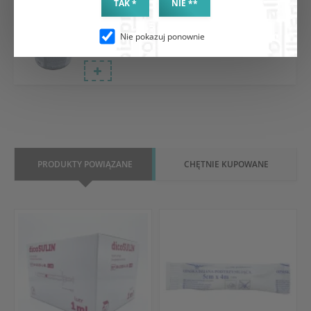
TAK *
NIE **
Sekusept Activ preparat do dezynfekcji narzędzi
1,5kg
Nie pokazuj ponownie
273.40 zł
PRODUKTY POWIĄZANE
CHĘTNIE KUPOWANE