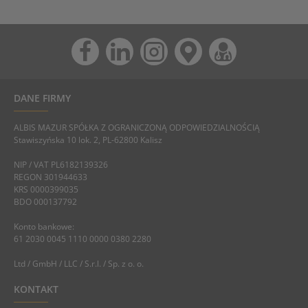
DANE FIRMY
ALBIS MAZUR SPÓŁKA Z OGRANICZONĄ ODPOWIEDZIALNOŚCIĄ
Stawiszyńska 10 lok. 2, PL-62800 Kalisz
NIP / VAT PL6182139326
REGON 301944633
KRS 0000399035
BDO 000137792
Konto bankowe:
61 2030 0045 1110 0000 0380 2280
Ltd / GmbH / LLC / S.r.l. / Sp. z o. o.
KONTAKT