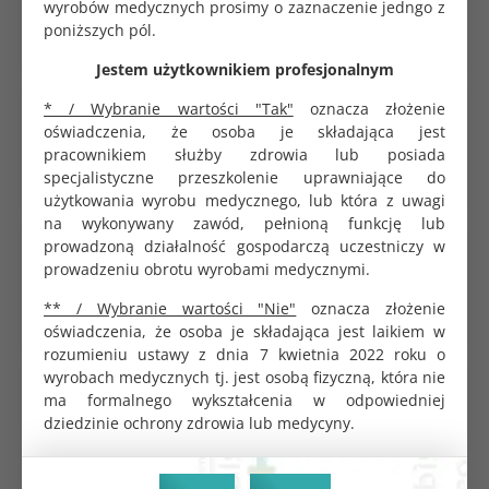
wyrobów medycznych prosimy o zaznaczenie jedngo z
0.42 zł
poniższych pól.
Jestem użytkownikiem profesjonalnym
* / Wybranie wartości "Tak"
oznacza złożenie
Rękaw papierowo-foliowy do sterylizacji 200m
szeroki 20cm
oświadczenia, że osoba je składająca jest
233.70 zł
pracownikiem służby zdrowia lub posiada
specjalistyczne przeszkolenie uprawniające do
użytkowania wyrobu medycznego, lub która z uwagi
na wykonywany zawód, pełnioną funkcję lub
prowadzoną działalność gospodarczą uczestniczy w
Rękaw papierowo-foliowy do sterylizacji 200m
szeroki 7,5cm
prowadzeniu obrotu wyrobami medycznymi.
85.92 zł
** / Wybranie wartości "Nie"
oznacza złożenie
oświadczenia, że osoba je składająca jest laikiem w
rozumieniu ustawy z dnia 7 kwietnia 2022 roku o
wyrobach medycznych tj. jest osobą fizyczną, która nie
Koperta do sterylizacji samoprzylepna 14x26cm
ma formalnego wykształcenia w odpowiedniej
Saltec
dziedzinie ochrony zdrowia lub medycyny.
0.50 zł