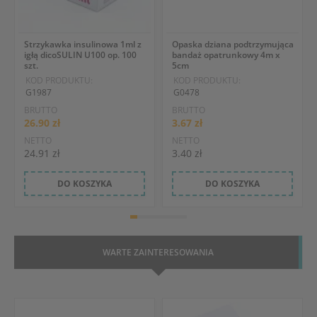
Strzykawka insulinowa 1ml z
Opaska dziana podtrzymująca
igłą dicoSULIN U100 op. 100
bandaż opatrunkowy 4m x
szt.
5cm
KOD PRODUKTU:
KOD PRODUKTU:
G1987
G0478
BRUTTO
BRUTTO
26.90 zł
3.67 zł
NETTO
NETTO
24.91 zł
3.40 zł
DO KOSZYKA
DO KOSZYKA
WARTE ZAINTERESOWANIA