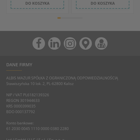
DO KOSZYKA
DO KOSZYKA
DANE FIRMY
ALBIS MAZUR SPÓŁKA Z OGRANICZONĄ ODPOWIEDZIALNOŚCIĄ
Stawiszyńska 10 lok. 2, PL-62800 Kalisz
NIP / VAT PL6182139326
REGON 301944633
KRS 0000399035
BDO 000137792
Konto bankowe:
61 2030 0045 1110 0000 0380 2280
Ltd / GmbH / LLC / S.r.l. / Sp. z o. o.