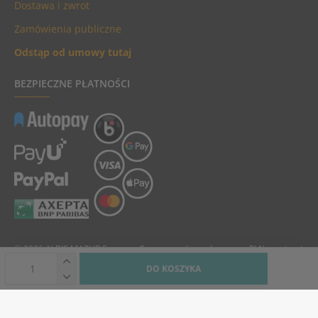
Dostawa i zwrot
Zamówienia publiczne
Odstąp od umowy tutaj
BEZPIECZNE PŁATNOŚCI
© 2026 ALBIS MAZUR Sp. z o.o. Ceny towarów podane są w PLN, zawierają
podatek VAT i nie zawierają kosztów dostawy.
DO KOSZYKA