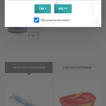
TAK *
NIE **
Rękaw papierowo-foliowy do sterylizacji 200m
Nie pokazuj ponownie
szeroki 7,5cm
85.92 zł
PRODUKTY POWIĄZANE
CHĘTNIE KUPOWANE