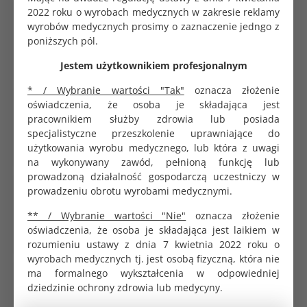
2022 roku o wyrobach medycznych w zakresie reklamy
Koperta do sterylizacji samoprzylepna 9x26cm
SoftMed
wyrobów medycznych prosimy o zaznaczenie jedngo z
0.32 zł
poniższych pól.
Jestem użytkownikiem profesjonalnym
* / Wybranie wartości "Tak"
oznacza złożenie
Rękaw papierowo-foliowy do sterylizacji 200m
oświadczenia, że osoba je składająca jest
szeroki 5,5cm
pracownikiem służby zdrowia lub posiada
84.05 zł
specjalistyczne przeszkolenie uprawniające do
użytkowania wyrobu medycznego, lub która z uwagi
na wykonywany zawód, pełnioną funkcję lub
prowadzoną działalność gospodarczą uczestniczy w
Sekusept Activ preparat do dezynfekcji narzędzi
prowadzeniu obrotu wyrobami medycznymi.
1,5kg
273.40 zł
** / Wybranie wartości "Nie"
oznacza złożenie
oświadczenia, że osoba je składająca jest laikiem w
rozumieniu ustawy z dnia 7 kwietnia 2022 roku o
wyrobach medycznych tj. jest osobą fizyczną, która nie
ma formalnego wykształcenia w odpowiedniej
Koperta do sterylizacji samoprzylepna 13,5x25cm
SoftMed
dziedzinie ochrony zdrowia lub medycyny.
0.42 zł