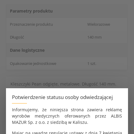
Parametry produktu
Przeznaczenie produktu
Wielorazowe
Długość
140 mm
Dane logistyczne
Opakowanie jednostkowe
1 szt.
Kleszczyki Pean odgięte, metalowe. Długość 140 mm.
Potwierdzenie statusu osoby odwiedzającej
Koperta do sterylizacji samoprzylepna 6x10cm
Saltec
Informujemy, że niniejsza strona zawiera reklamę
0.31 zł
wyrobów medycznych oferowanych przez ALBIS
MAZUR Sp. z o.o. z siedzibą w Kaliszu.
Mając na uwadze regulację ustawy z dnia 7 kwietania