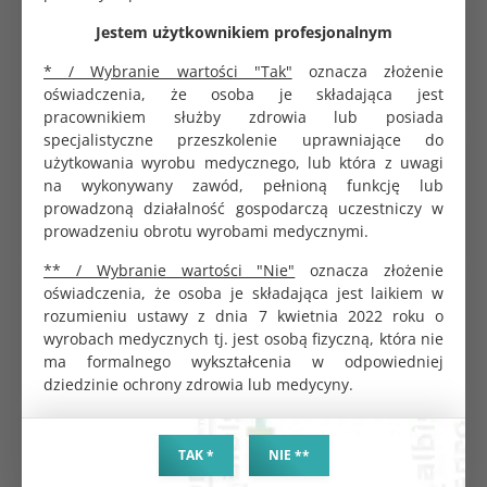
Rękaw papierowo-foliowy do sterylizacji 200m
Jestem użytkownikiem profesjonalnym
szeroki 5,5cm
84.05 zł
* / Wybranie wartości "Tak"
oznacza złożenie
oświadczenia, że osoba je składająca jest
pracownikiem służby zdrowia lub posiada
specjalistyczne przeszkolenie uprawniające do
Sekusept Activ preparat do dezynfekcji narzędzi
użytkowania wyrobu medycznego, lub która z uwagi
1,5kg
na wykonywany zawód, pełnioną funkcję lub
273.40 zł
prowadzoną działalność gospodarczą uczestniczy w
prowadzeniu obrotu wyrobami medycznymi.
** / Wybranie wartości "Nie"
oznacza złożenie
oświadczenia, że osoba je składająca jest laikiem w
Koperta do sterylizacji samoprzylepna 13,5x25cm
SoftMed
rozumieniu ustawy z dnia 7 kwietnia 2022 roku o
0.42 zł
wyrobach medycznych tj. jest osobą fizyczną, która nie
ma formalnego wykształcenia w odpowiedniej
dziedzinie ochrony zdrowia lub medycyny.
Rękaw papierowo-foliowy do sterylizacji 200m
szeroki 7,5cm
TAK *
NIE **
85.92 zł