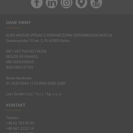
DANE FIRMY
ALBIS MAZUR SPÓŁKA Z OGRANICZONĄ ODPOWIEDZIALNOŚCIĄ
Stawiszyńska 10 lok. 2, PL-62800 Kalisz
NIP / VAT PL6182139326
REGON 301944633
KRS 0000399035
BDO 000137792
Konto bankowe:
61 2030 0045 1110 0000 0380 2280
Ltd / GmbH / LLC / S.r.l. / Sp. z o. o.
KONTAKT
Telefon:
+48 62 765 95 93
+48 667 2222 14