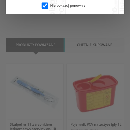
Nie pokazuj ponownie
PRODUKTY POWIĄZANE
CHĘTNIE KUPOWANE
Skalpel nr 11 z trzonkiem
Pojemnik PCV na zużyte igły 1L
jednorazowy sterylny op. 10