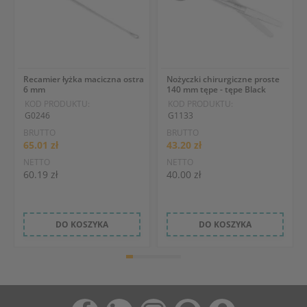
Recamier łyżka maciczna ostra
Nożyczki chirurgiczne proste
6 mm
140 mm tępe - tępe Black
KOD PRODUKTU:
KOD PRODUKTU:
G0246
G1133
BRUTTO
BRUTTO
65.01 zł
43.20 zł
NETTO
NETTO
60.19 zł
40.00 zł
DO KOSZYKA
DO KOSZYKA