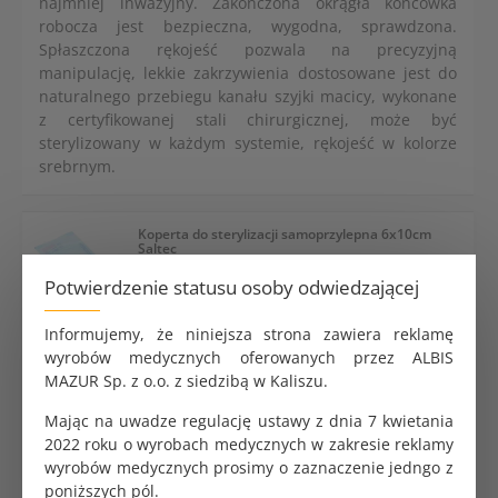
najmniej inwazyjny. Zakończona okrągła końcówka
robocza jest bezpieczna, wygodna, sprawdzona.
Spłaszczona rękojeść pozwala na precyzyjną
manipulację, lekkie zakrzywienia dostosowane jest do
naturalnego przebiegu kanału szyjki macicy, wykonane
z certyfikowanej stali chirurgicznej, może być
sterylizowany w każdym systemie, rękojeść w kolorze
srebrnym.
Koperta do sterylizacji samoprzylepna 6x10cm
Saltec
0.31 zł
Potwierdzenie statusu osoby odwiedzającej
Informujemy, że niniejsza strona zawiera reklamę
wyrobów medycznych oferowanych przez ALBIS
Koperta do sterylizacji samoprzylepna 9x26cm
MAZUR Sp. z o.o. z siedzibą w Kaliszu.
SoftMed
0.32 zł
Mając na uwadze regulację ustawy z dnia 7 kwietania
2022 roku o wyrobach medycznych w zakresie reklamy
wyrobów medycznych prosimy o zaznaczenie jedngo z
poniższych pól.