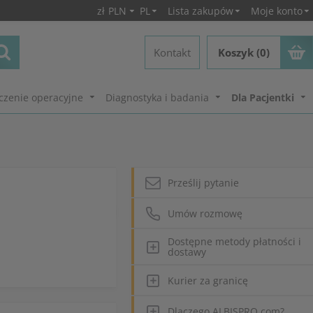
zł
PLN
PL
Lista zakupów
Moje konto
Kontakt
Koszyk (0)
czenie operacyjne
Diagnostyka i badania
Dla Pacjentki
Prześlij pytanie
Umów rozmowę
Dostępne metody płatności i
dostawy
Kurier za granicę
Dlaczego ALBISPRO.com?