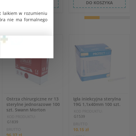
DO KOSZYKA
DO KOSZYKA
t laikiem w rozumieniu
tóra nie ma formalnego
Ostrza chirurgiczne nr 13
Igła iniekcyjna sterylna
sterylne jednorazowe 100
19G 1,1x40mm 100 szt.
szt. Swann Morton
KOD PRODUKTU:
G1539
KOD PRODUKTU:
G1839
BRUTTO
10.15 zł
BRUTTO
96.37 zł