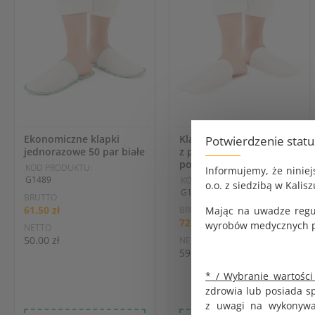
Ekonomiczne klapki
Klapki jednorazowe białe
Potwierdzenie stat
jednorazowe 50 par białe
z podgumowaną
podeszwą 50 par
KOD PRODUKTU:
Informujemy, że ninie
G1489
KOD PRODUKTU:
o.o. z siedzibą w Kalisz
G1540
BRUTTO
61.50 zł
Mając na uwadze regu
BRUTTO
72.87 zł
wyrobów medycznych pr
NETTO
50.00 zł
NETTO
59.24 zł
* / Wybranie wartości
zdrowia lub posiada s
z uwagi na wykonywan