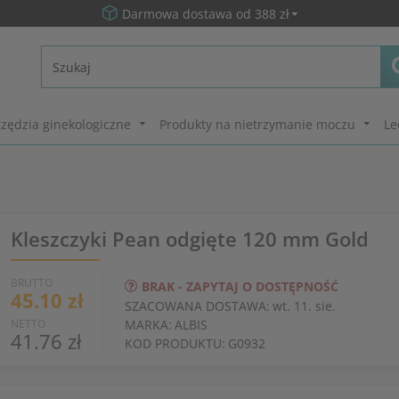
Darmowa dostawa od 388 zł
zędzia ginekologiczne
Produkty na nietrzymanie moczu
Le
Kleszczyki Pean odgięte 120 mm Gold
BRUTTO
BRAK - ZAPYTAJ O DOSTĘPNOŚĆ
45.10 zł
SZACOWANA DOSTAWA:
wt. 11. sie.
NETTO
MARKA:
ALBIS
41.76 zł
KOD PRODUKTU:
G0932