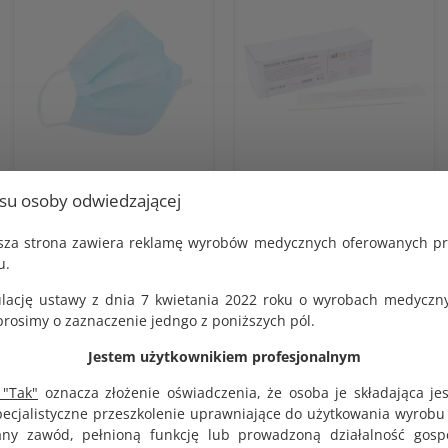
Maseczka chirurgiczna na
Pałeczki drewniane 23cm
usu osoby odwiedzającej
gumce 3-warstwy z
do wymazów mały wacik S
usztywnieniem na nos op.
5mm sterylne op. 100 szt.
jsza strona zawiera reklamę wyrobów medycznych oferowanych p
50 szt.
KOD PRODUKTU:
u.
G1279
KOD PRODUKTU:
G1431
lację ustawy z dnia 7 kwietania 2022 roku o wyrobach medyczny
BRUTTO
27.00 zł
BRUTTO
osimy o zaznaczenie jedngo z poniższych pól.
10.26 zł
NETTO
Jestem użytkownikiem profesjonalnym
25.00 zł
NETTO
9.50 zł
 "Tak"
oznacza złożenie oświadczenia, że osoba je składająca je
pecjalistyczne przeszkolenie uprawniające do użytkowania wyrobu
y zawód, pełnioną funkcję lub prowadzoną działalność gosp