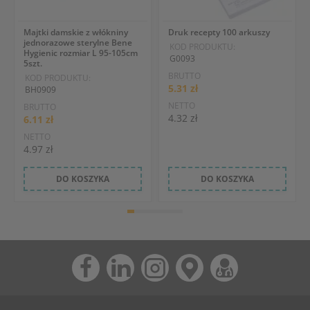
Majtki damskie z włókniny
Druk recepty 100 arkuszy
jednorazowe sterylne Bene
KOD PRODUKTU:
Hygienic rozmiar L 95-105cm
G0093
5szt.
BRUTTO
KOD PRODUKTU:
5.31 zł
BH0909
NETTO
BRUTTO
4.32 zł
6.11 zł
NETTO
4.97 zł
DO KOSZYKA
DO KOSZYKA