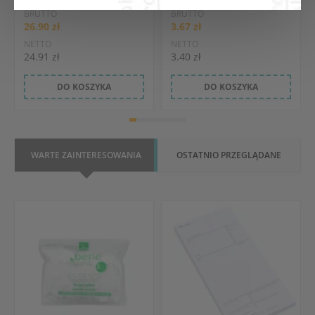
BRUTTO
BRUTTO
26.90 zł
3.67 zł
NETTO
NETTO
24.91 zł
3.40 zł
DO KOSZYKA
DO KOSZYKA
WARTE ZAINTERESOWANIA
OSTATNIO PRZEGLĄDANE