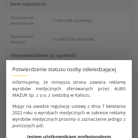
Dane logistyczne
Opakowanie
1 rolka (80 odcinków)
jednostkowe
Opakowanie
9 rolek (720 odcinków)
zbiorcze
Odpowiedzialność za zgodność
Potwierdzenie statusu osoby odwiedzającej
Sema S.C., Łęczycka 46A, 42-202
Producent
Częstochowa, Polska
Informujemy, że niniejsza strona zawiera reklamę
[email protected]
Adres e-mail
wyrobów medycznych oferowanych przez ALBIS
MAZUR Sp. z o.o. z siedzibą w Kaliszu.
Mając na uwadze regulację ustawy z dnia 7 kwietania
Novelmed Basic serweta medyczna bibułowo - foliowa.
2022 roku o wyrobach medycznych w zakresie reklamy
Dwie warstwy bibuły + folia. Rolka 50 cm x 50 cm. 80
wyrobów medycznych prosimy o zaznaczenie jedngo z
odcinków. Nieprzemakalne. Różowa. Opakowanie
poniższych pól.
zbiorcze 9 rolek. Jednostka zakupu 1 sztuka.
Jestem użytkownikiem profesjonalnym