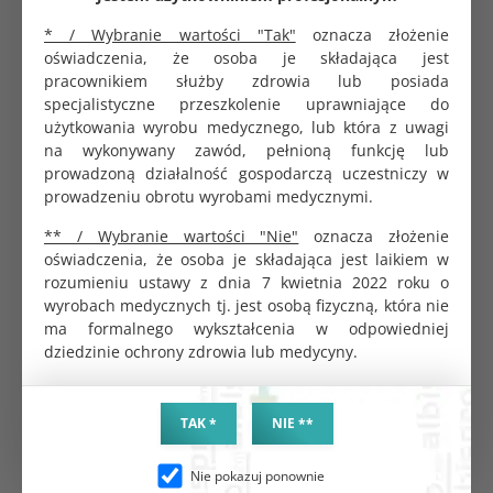
* / Wybranie wartości "Tak"
oznacza złożenie
oświadczenia, że osoba je składająca jest
pracownikiem służby zdrowia lub posiada
specjalistyczne przeszkolenie uprawniające do
PRODUKTY POWIĄZANE
użytkowania wyrobu medycznego, lub która z uwagi
na wykonywany zawód, pełnioną funkcję lub
prowadzoną działalność gospodarczą uczestniczy w
prowadzeniu obrotu wyrobami medycznymi.
** / Wybranie wartości "Nie"
oznacza złożenie
oświadczenia, że osoba je składająca jest laikiem w
rozumieniu ustawy z dnia 7 kwietnia 2022 roku o
wyrobach medycznych tj. jest osobą fizyczną, która nie
ma formalnego wykształcenia w odpowiedniej
dziedzinie ochrony zdrowia lub medycyny.
Strzykawka insulinowa 1ml z
Opaska dziana podtrzymująca
TAK *
NIE **
igłą dicoSULIN U100 op. 100
bandaż opatrunkowy 4m x
szt.
5cm
KOD PRODUKTU:
KOD PRODUKTU:
Nie pokazuj ponownie
G1987
G0478