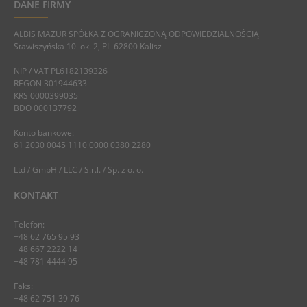
DANE FIRMY
ALBIS MAZUR SPÓŁKA Z OGRANICZONĄ ODPOWIEDZIALNOŚCIĄ
Stawiszyńska 10 lok. 2, PL-62800 Kalisz
NIP / VAT PL6182139326
REGON 301944633
KRS 0000399035
BDO 000137792
Konto bankowe:
61 2030 0045 1110 0000 0380 2280
Ltd / GmbH / LLC / S.r.l. / Sp. z o. o.
KONTAKT
Telefon:
+48 62 765 95 93
+48 667 2222 14
+48 781 4444 95
Faks:
+48 62 751 39 76