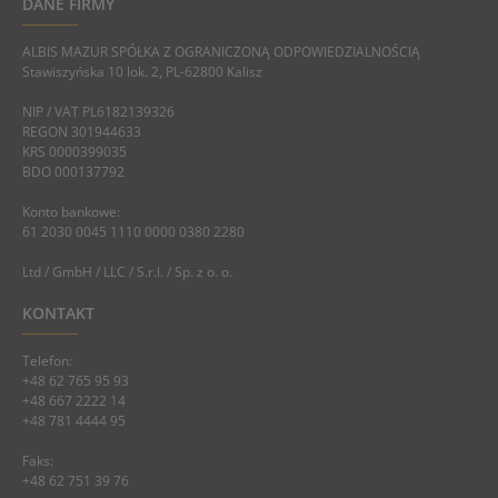
DANE FIRMY
ALBIS MAZUR SPÓŁKA Z OGRANICZONĄ ODPOWIEDZIALNOŚCIĄ
Stawiszyńska 10 lok. 2, PL-62800 Kalisz
NIP / VAT PL6182139326
REGON 301944633
KRS 0000399035
BDO 000137792
Konto bankowe:
61 2030 0045 1110 0000 0380 2280
Ltd / GmbH / LLC / S.r.l. / Sp. z o. o.
KONTAKT
Telefon:
+48 62 765 95 93
+48 667 2222 14
+48 781 4444 95
Faks:
+48 62 751 39 76