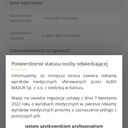
Dane logistyczne
Opakowanie
1 rolka (80 odcinków)
jednostkowe
Opakowanie
6 rolek (480 odcinków)
zbiorcze
Odpowiedzialność za zgodność
Potwierdzenie statusu osoby odwiedzającej
Weber & Weber Sp. z o.o., Puńców,
Producent
Cieszyńska 229, 43-400 Cieszyn, Polska
Informujemy, że niniejsza strona zawiera reklamę
[email protected]
Adres e-mail
wyrobów medycznych oferowanych przez ALBIS
MAZUR Sp. z o.o. z siedzibą w Kaliszu.
Mając na uwadze regulację ustawy z dnia 7 kwietania
MedixPro serwety medyczne bibułowo - foliowe. Trzy
2022 roku o wyrobach medycznych w zakresie reklamy
warstwy bibuła - bibuła - folia. Rolka 50 cm x 50 cm. 80
wyrobów medycznych prosimy o zaznaczenie jedngo z
sztuk na rolce. Nieprzemakalne. Kolor różowy.
poniższych pól.
Opakowanie zbiorcze 6 rolek. Jednostka zakupu 1 rolka.
Jestem użytkownikiem profesjonalnym