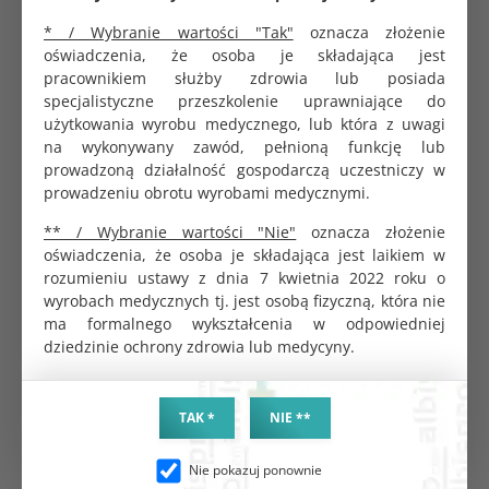
* / Wybranie wartości "Tak"
oznacza złożenie
oświadczenia, że osoba je składająca jest
pracownikiem służby zdrowia lub posiada
specjalistyczne przeszkolenie uprawniające do
PRODUKTY POWIĄZANE
CHĘTNIE KUPOWANE
użytkowania wyrobu medycznego, lub która z uwagi
na wykonywany zawód, pełnioną funkcję lub
prowadzoną działalność gospodarczą uczestniczy w
prowadzeniu obrotu wyrobami medycznymi.
** / Wybranie wartości "Nie"
oznacza złożenie
oświadczenia, że osoba je składająca jest laikiem w
rozumieniu ustawy z dnia 7 kwietnia 2022 roku o
wyrobach medycznych tj. jest osobą fizyczną, która nie
ma formalnego wykształcenia w odpowiedniej
dziedzinie ochrony zdrowia lub medycyny.
Wziernik metalowy Cusco
Igła iniekcyjna sterylna 23G
TAK *
NIE **
rozmiar L
0,6x25mm 100 szt. Protecline
KOD PRODUKTU:
KOD PRODUKTU:
G0389
G2043
Nie pokazuj ponownie