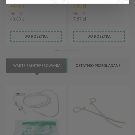
BRUTTO
BRUTTO
44.06 zł
8.50 zł
NETTO
NETTO
40.80 zł
7.87 zł
DO KOSZYKA
DO KOSZYKA
WARTE ZAINTERESOWANIA
OSTATNIO PRZEGLĄDANE