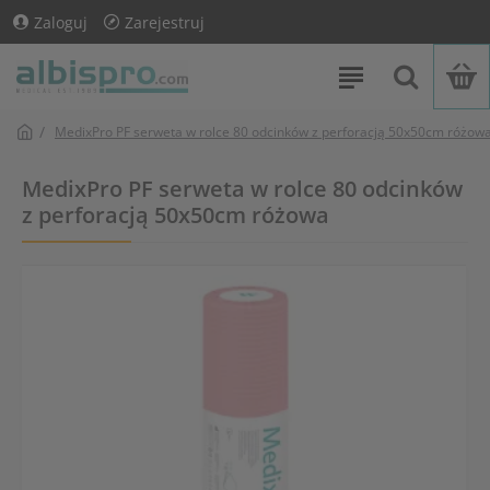
Zaloguj
Zarejestruj
MedixPro PF serweta w rolce 80 odcinków z perforacją 50x50cm różow
MedixPro PF serweta w rolce 80 odcinków
z perforacją 50x50cm różowa