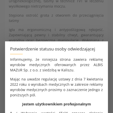
uroginekologicznej, taśmy w technice TVT w leczeniu
wysiłkowego nietrzymania moczu.
Stępiona ostrość grota z otworem do przeciągnięcia
taśmy
Igła ma ergonomiczną i antypoślizgową rękojeść.
Zapewniającą pewny i stabilny chwyt, gwarantujący
wygodną oraz bezpieczną manipulację. Wykonana z
wysokogatunkowej stali chirurgicznej, może być
Potwierdzenie statusu osoby odwiedzającej
sterylizowana w różnych systemach.
Informujemy, że niniejsza strona zawiera reklamę
Długość 30 cm. Łukowato zagięta igła pod kątem 45°.
wyrobów medycznych oferowanych przez ALBIS
Otwór do przeciągnięcia nici 6 x 3 mm.
MAZUR Sp. z o.o. z siedzibą w Kaliszu.
Mając na uwadze regulację ustawy z dnia 7 kwietania
2022 roku o wyrobach medycznych w zakresie reklamy
ALBIS Mesh Sacrocolpopexy 48gsm w kształcie Y
v2.0
wyrobów medycznych prosimy o zaznaczenie jedngo z
540.00 zł
poniższych pól.
Jestem użytkownikiem profesjonalnym