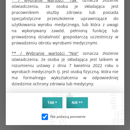
* / Wybranie wartości "Tak"
oznacza złożenie
ALBIS Mesh Sacrocolpopexy 48gsm w kształcie T
oświadczenia, że osoba je składająca jest
v3.0
pracownikiem służby zdrowia lub posiada
540.00 zł
specjalistyczne przeszkolenie uprawniające do
użytkowania wyrobu medycznego, lub która z uwagi
na wykonywany zawód, pełnioną funkcję lub
prowadzoną działalność gospodarczą uczestniczy w
Siatka przepuklinowa Unilene Mesh Blue 1 arkusz
prowadzeniu obrotu wyrobami medycznymi.
55gsm 6x11 cm
40.06 zł
** / Wybranie wartości "Nie"
oznacza złożenie
oświadczenia, że osoba je składająca jest laikiem w
rozumieniu ustawy z dnia 7 kwietnia 2022 roku o
wyrobach medycznych tj. jest osobą fizyczną, która nie
ma formalnego wykształcenia w odpowiedniej
Siatka przepuklinowa Unilene Mesh 1 arkusz
40gsm 7,5x15 cm
dziedzinie ochrony zdrowia lub medycyny.
30.05 zł
TAK *
NIE **
Nie pokazuj ponownie