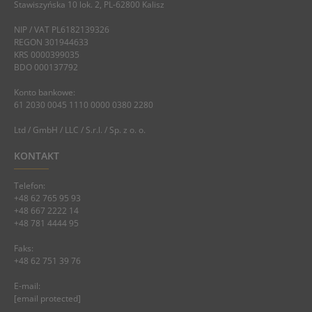
Stawiszyńska 10 lok. 2, PL-62800 Kalisz
NIP / VAT PL6182139326
REGON 301944633
KRS 0000399035
BDO 000137792
Konto bankowe:
61 2030 0045 1110 0000 0380 2280
Ltd / GmbH / LLC / S.r.l. / Sp. z o. o.
KONTAKT
Telefon:
+48 62 765 95 93
+48 667 2222 14
+48 781 4444 95
Faks:
+48 62 751 39 76
E-mail:
[email protected]