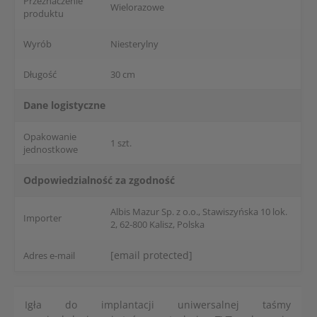
Przeznaczenie
Wielorazowe
produktu
Wyrób
Niesterylny
Długość
30 cm
Dane logistyczne
Opakowanie
1 szt.
jednostkowe
Odpowiedzialność za zgodność
Albis Mazur Sp. z o.o., Stawiszyńska 10 lok.
Importer
2, 62-800 Kalisz, Polska
[email protected]
Adres e-mail
Igła do implantacji uniwersalnej taśmy