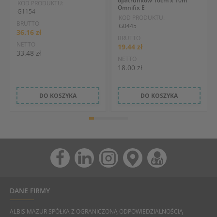
opatrunków 10cm x 10m
KOD PRODUKTU:
Omnifix E
G1154
KOD PRODUKTU:
BRUTTO
G0445
36.16 zł
BRUTTO
NETTO
19.44 zł
33.48 zł
NETTO
18.00 zł
DO KOSZYKA
DO KOSZYKA
DANE FIRMY
ALBIS MAZUR SPÓŁKA Z OGRANICZONĄ ODPOWIEDZIALNOŚCIĄ