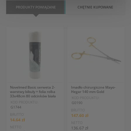
PRODUKTY POWIĄZANE
CHĘTNIE KUPOWANE
Novelmed Basic serweta 2-
Imadło chirurgiczne Mayo-
warstwy bibuły + folia rolka
Hegar 140 mm Gold
33x48cm 80 odcinków biała
KOD PRODUKTU:
KOD PRODUKTU:
G0190
G1744
BRUTTO
BRUTTO
147.60 zł
14.64 zł
NETTO
NETTO
136.67 zł