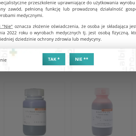
pecjalistyczne przeszkolenie uprawniające do użytkowania wyrobu
wodą przez kilka minut.
y zawód, pełnioną funkcję lub prowadzoną działalność gosp
W przypadku dostania się do oczu: ostrożnie płukać wo
yrobami medycznymi.
wyjąć soczewki kontaktowe, jeśli są obecne, i kontynuować
skonsultować się z lekarzem.
 "Nie"
oznacza złożenie oświadczenia, że osoba je składająca jes
W przypadku wdychania: wyprowadzić poszkodowanego n
nia 2022 roku o wyrobach medycznych tj. jest osobą fizyczną, k
zapewnić spokój; skonsultować się z lekarzem w razie obj
iedniej dziedzinie ochrony zdrowia lub medycyny.
Zanieczyszczoną odzież wyprać przed ponownym użyciem.
TAK *
NIE **
nie