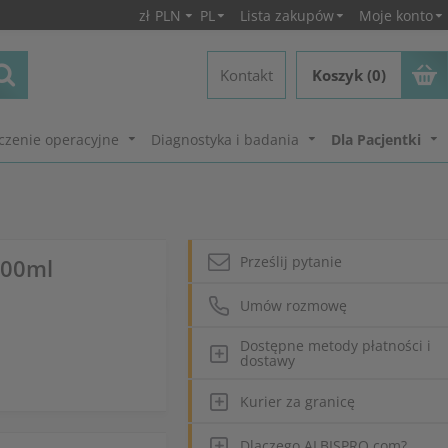
zł
PLN
PL
Lista zakupów
Moje konto
Kontakt
Koszyk (0)
czenie operacyjne
Diagnostyka i badania
Dla Pacjentki
Prześlij pytanie
100ml
Umów rozmowę
Dostępne metody płatności i
dostawy
Kurier za granicę
Dlaczego ALBISPRO.com?