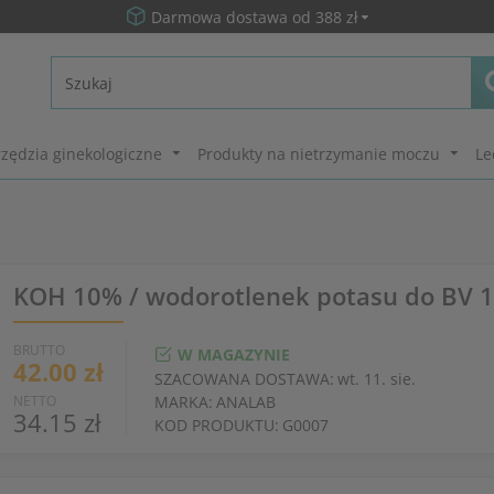
Darmowa dostawa od 388 zł
zędzia ginekologiczne
Produkty na nietrzymanie moczu
Le
KOH 10% / wodorotlenek potasu do BV 
BRUTTO
W MAGAZYNIE
42.00 zł
SZACOWANA DOSTAWA:
wt. 11. sie.
NETTO
MARKA:
ANALAB
34.15 zł
KOD PRODUKTU:
G0007