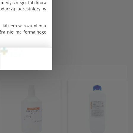
 medycznego, lub która
odarczą uczestniczy w
dą przez kilka minut,
 płukanie; niezwłocznie
t laikiem w rozumieniu
a świeże powietrze i
tóra nie ma formalnego
awów.