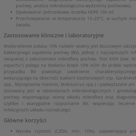
pochwy, analiza mikrobiologiczna wydzieliny pochwowej.
Opakowanie: jednostkowe, butelka HDPE 100 ml.
Przechowywanie: w temperaturze 15–25°C, w suchym miej
światła.
Zastosowanie kliniczne i laboratoryjne
Wodorotlenek potasu 10% roztwór wodny jest kluczowym odczy
bakteryjnego zapalenia pochwy (BV), jednej z najczęstszych in
związanej z zaburzeniem mikroflory pochwy. Test KOH (tzw. tes
zapachu”) polega na dodaniu kropli 10% KOH do próbki wydzi
przypadku BV powoduje uwolnienie charakterystyczneg
wskazującego na obecność bakterii beztlenowych (np. Gardnerella
spp., Mycoplasma hominis, Mobiluncus spp.) i podwyższone pH 
stosowany jest w laboratoriach mikrobiologicznych i ginekolo
pochwy, wspomagając ocenę składu mikroflory oraz diagnostyk
szybkie i wiarygodne rozpoznanie BV, wspierając leczeni
infekcyjnych układu rozrodczego.
Główne korzyści
Wysoka czystość (CZDA, min. 10%), zapewniająca pr