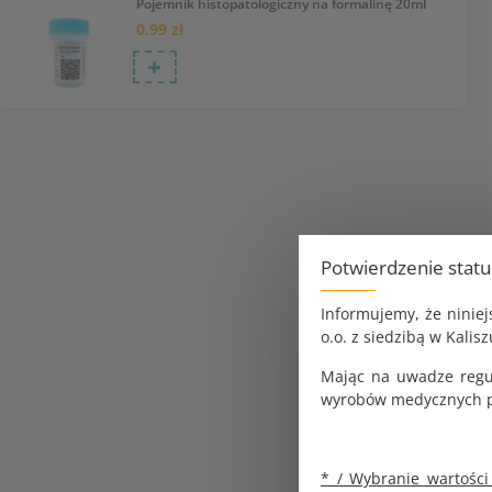
Pojemnik histopatologiczny na formalinę 20ml
0.99 zł
Potwierdzenie stat
Informujemy, że ninie
o.o. z siedzibą w Kalisz
Mając na uwadze regu
wyrobów medycznych pr
* / Wybranie wartości