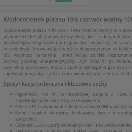
Wodorotlenek potasu 10% roztwór wodny 10
Wodorotlenek potasu 10% (KOH 10%) roztwór wodny to klarow
pojemności 100 ml, stanowiący wysokiej jakości odczynnik labo
do profesjonalnego użytku w diagnostyce medycznej, w szczegó
mikrobiologii. Stosowany jest w teście diagnostycznym na bakte
(BV, waginoza bakteryjna), umożliwiając szybkie rozpoznani
pochwy poprzez charakterystyczny „rybi zapach” po dodani
wydzieliny pochwowej. Produkt spełnia wymagania gatunku CZDA
zapewniając wysoką czystość i niezawodność w procedurach labo
Specyfikacja techniczna i kluczowe cechy
Pojemność: 100 ml, w plastikowej butelce z HDPE z
zapewniającą bezpieczne przechowywanie.
Skład: 10% roztwór wodorotlenku potasu (KOH) w wodzie o
Kolor i wygląd: klarowny, bezbarwny płyn o neutral
spoczynku.
Czystość: CZDA (Czysty Do Analizy), min. 10% wodorotlenku
Zastosowanie: diagnostyka bakteryjnego zapalenia po