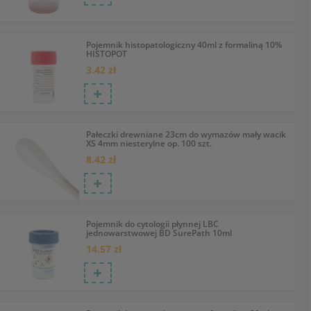
Pojemnik histopatologiczny 40ml z formaliną 10%
HISTOPOT
3.42 zł
Pałeczki drewniane 23cm do wymazów mały wacik
XS 4mm niesterylne op. 100 szt.
8.42 zł
Pojemnik do cytologii płynnej LBC
jednowarstwowej BD SurePath 10ml
14.57 zł