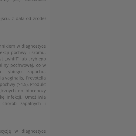
scu, z dala od źródeł
nnikiem w diagnostyce
fekcji pochwy i sromu,
t „whiff” lub „rybiego
eliny pochwowej, co w
o rybiego zapachu,
 vaginalis, Prevotella
pochwy (>4,5). Produkt
gicznych do biocenozy
ę infekcji. Umożliwia
e chorób zapalnych i
ecyzję w diagnostyce