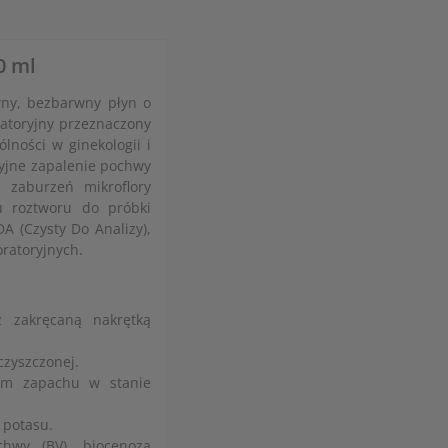
0 ml
ny, bezbarwny płyn o
ratoryjny przeznaczony
lności w ginekologii i
ryjne zapalenie pochwy
e zaburzeń mikroflory
u roztworu do próbki
 (Czysty Do Analizy),
ratoryjnych.
 zakręcaną nakrętką
czyszczonej.
nym zapachu w stanie
 potasu.
chwy (BV), biocenoza