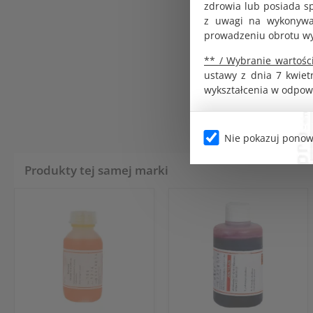
zdrowia lub posiada s
z uwagi na wykonywan
prowadzeniu obrotu w
** / Wybranie wartości
ustawy z dnia 7 kwiet
wykształcenia w odpow
Nie pokazuj ponow
Produkty tej samej marki