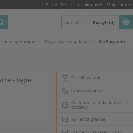
zł
PLN
PL
Lista zakupów
Moje konto
Kontakt
Koszyk (0)
czenie operacyjne
Diagnostyka i badania
Dla Pacjentki
Prześlij pytanie
tre - tępe
Umów rozmowę
Dostępne metody płatności i
dostawy
Kurier za granicę
Dlaczego ALBISPRO.com?