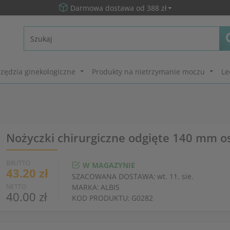
Darmowa dostawa od 388 zł
zędzia ginekologiczne
Produkty na nietrzymanie moczu
Le
Nożyczki chirurgiczne odgięte 140 mm os
BRUTTO
W MAGAZYNIE
43.20 zł
SZACOWANA DOSTAWA:
wt. 11. sie.
NETTO
MARKA:
ALBIS
40.00 zł
KOD PRODUKTU:
G0282