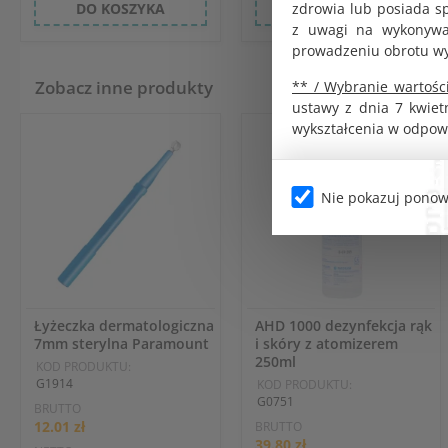
zdrowia lub posiada s
DO KOSZYKA
DO KOSZYKA
z uwagi na wykonywan
prowadzeniu obrotu w
Zobacz inne produkty
** / Wybranie wartości
ustawy z dnia 7 kwiet
wykształcenia w odpow
Nie pokazuj ponow
Łyżeczka dermatologiczna
AHD 1000 dezynfekcja rąk
7mm sterylna Paramount
i skóry z atomizerem
250ml
KOD PRODUKTU:
G1914
KOD PRODUKTU:
G0751
BRUTTO
12.01 zł
BRUTTO
39.80 zł