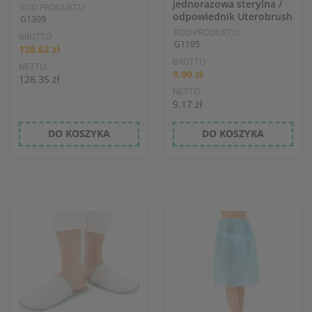
jednorazowa sterylna /
KOD PRODUKTU:
odpowiednik Uterobrush
G1309
KOD PRODUKTU:
BRUTTO
G1195
138.62 zł
BRUTTO
NETTO
9.90 zł
128.35 zł
NETTO
9.17 zł
DO KOSZYKA
DO KOSZYKA