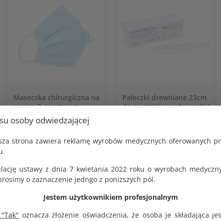
Maseczka chirurgiczna na
Pałeczki drewniane 23cm
gumce 3-warstwy z
do wymazów mały wacik S
usztywnieniem na nos op.
5mm sterylne op. 100 szt.
usu osoby odwiedzającej
50 szt.
KOD PRODUKTU:
G1279
KOD PRODUKTU:
jsza strona zawiera reklamę wyrobów medycznych oferowanych p
G1431
BRUTTO
u.
27.00 zł
BRUTTO
10.26 zł
lację ustawy z dnia 7 kwietania 2022 roku o wyrobach medyczny
NETTO
25.00 zł
NETTO
osimy o zaznaczenie jedngo z poniższych pól.
9.50 zł
Jestem użytkownikiem profesjonalnym
 "Tak"
oznacza złożenie oświadczenia, że osoba je składająca je