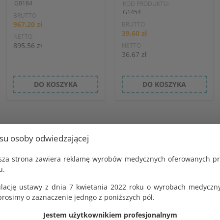
G0184
KOD PRODUKTU:
G1454
BRUTTO
967.20 zł
BRUTTO
39.60 zł
NETTO
895.56 zł
NETTO
36.67 zł
DO KOSZYKA
DO KOSZYKA
usu osoby odwiedzającej
jsza strona zawiera reklamę wyrobów medycznych oferowanych p
u.
lację ustawy z dnia 7 kwietania 2022 roku o wyrobach medyczny
osimy o zaznaczenie jedngo z poniższych pól.
Jestem użytkownikiem profesjonalnym