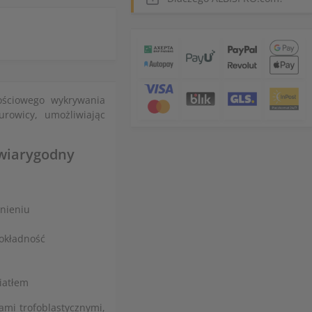
ościowego wykrywania
rowicy, umożliwiając
 wiarygodny
nieniu
dokładność
iatłem
mi trofoblastycznymi,