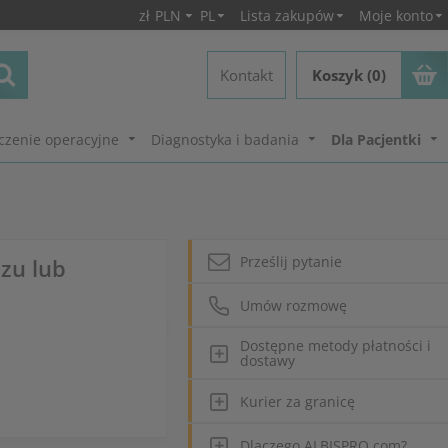
zł
PLN
PL
Lista zakupów
Moje konto
Kontakt
Koszyk (0)
czenie operacyjne
Diagnostyka i badania
Dla Pacjentki
Prześlij pytanie
zu lub
Umów rozmowę
Dostępne metody płatności i
dostawy
Kurier za granicę
Dlaczego ALBISPRO.com?