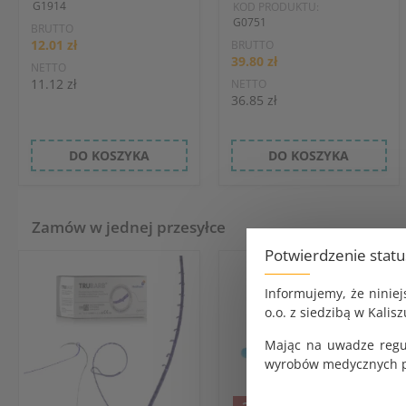
G1914
KOD PRODUKTU:
G0751
BRUTTO
12.01 zł
BRUTTO
39.80 zł
NETTO
11.12 zł
NETTO
36.85 zł
DO KOSZYKA
DO KOSZYKA
Zamów w jednej przesyłce
Potwierdzenie stat
Informujemy, że ninie
o.o. z siedzibą w Kalisz
Mając na uwadze regu
wyrobów medycznych pr