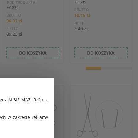
G1539
KOD PRODUKTU:
G1839
BRUTTO
10.15 zł
BRUTTO
96.37 zł
NETTO
9.40 zł
NETTO
89.23 zł
DO KOSZYKA
DO KOSZYKA
rzez ALBIS MAZUR Sp. z
ch w zakresie reklamy