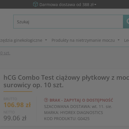
Darmowa dostawa od 388 zł
zędzia ginekologiczne
Produkty na nietrzymanie moczu
Le
0 szt.
hCG Combo Test ciążowy płytkowy z moc
surowicy op. 10 szt.
BRUTTO
BRAK - ZAPYTAJ O DOSTĘPNOŚĆ
106.98 zł
SZACOWANA DOSTAWA:
wt. 11. sie.
NETTO
MARKA:
HYDREX DIAGNOSTICS
99.06 zł
KOD PRODUKTU:
G0425