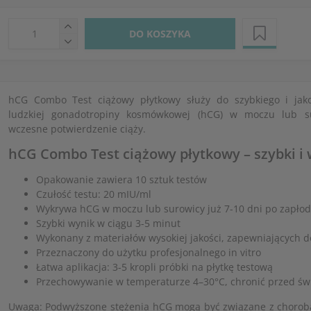
DO KOSZYKA
hCG Combo Test ciążowy płytkowy służy do szybkiego i jak
ludzkiej gonadotropiny kosmówkowej (hCG) w moczu lub su
wczesne potwierdzenie ciąży.
hCG Combo Test ciążowy płytkowy – szybki i
Opakowanie zawiera 10 sztuk testów
Czułość testu: 20 mIU/ml
Wykrywa hCG w moczu lub surowicy już 7-10 dni po zapłod
Szybki wynik w ciągu 3-5 minut
Wykonany z materiałów wysokiej jakości, zapewniających 
Przeznaczony do użytku profesjonalnego in vitro
Łatwa aplikacja: 3-5 kropli próbki na płytkę testową
Przechowywanie w temperaturze 4–30°C, chronić przed św
Uwaga: Podwyższone stężenia hCG mogą być związane z choroba