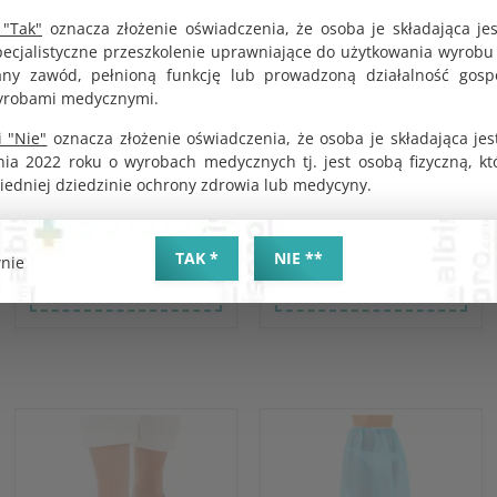
 "Tak"
oznacza złożenie oświadczenia, że osoba je składająca je
Wziernik ginekologiczny
Wziernik ginekologiczny
pecjalistyczne przeszkolenie uprawniające do użytkowania wyrobu
jednorazowy XS Cusco
jednorazowy L Cusco
y zawód, pełnioną funkcję lub prowadzoną działalność gosp
sterylny
sterylny
yrobami medycznymi.
KOD PRODUKTU:
KOD PRODUKTU:
G0101
G0077
 "Nie"
oznacza złożenie oświadczenia, że osoba je składająca jes
BRUTTO
BRUTTO
nia 2022 roku o wyrobach medycznych tj. jest osobą fizyczną, k
1.19 zł
1.19 zł
iedniej dziedzinie ochrony zdrowia lub medycyny.
NETTO
NETTO
1.10 zł
1.10 zł
TAK *
NIE **
nie
DO KOSZYKA
DO KOSZYKA