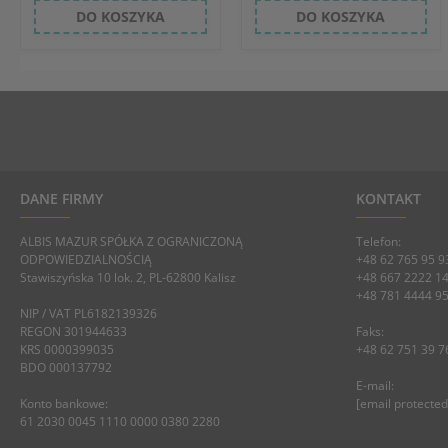
DO KOSZYKA
DO KOSZYKA
DANE FIRMY
KONTAKT
ALBIS MAZUR SPÓŁKA Z OGRANICZONĄ
Telefon:
ODPOWIEDZIALNOŚCIĄ
+48 62 765 95 9
Stawiszyńska 10 lok. 2, PL-62800 Kalisz
+48 667 2222 1
+48 781 4444 9
NIP / VAT PL6182139326
REGON 301944633
Faks:
KRS 0000399035
+48 62 751 39 7
BDO 000137792
E-mail:
Konto bankowe:
[email protected
61 2030 0045 1110 0000 0380 2280