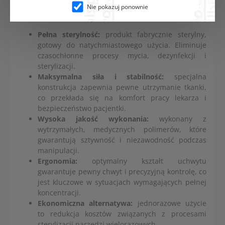
Nie pokazuj ponownie
Kluczowe zalety:
Pełna sterylność:
produkt fabrycznie sterylny,
gotowy do natychmiastowego użycia. Eliminuje
czasochłonne procesy mycia, dezynfekcji i
sterylizacji.
Maksymalna siła i stabilność:
specjalna
konstrukcja zapewnia pewne utrzymanie tkanki,
co przekłada się na komfort pracy lekarza i
bezpieczeństwo pacjentki.
Wysoka jakość wykonania:
wykonany z
wytrzymałych, medycznych polimerów, które
gwarantują sztywność i niezawodność podczas
manipulacji.
Ergonomia:
optymalny kształt uchwytu
gwarantuje pewny chwyt i precyzyjną kontrolę, co
jest kluczowe w sytuacjach wymagających pełnej
koncentracji.
Ekonomiczna alternatywa:
jednorazowe użycie
to redukcja kosztów związanych z procesami
sterylizacji narzędzi wielorazowych.