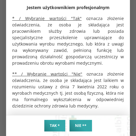
stabilność chwytu przy jednoczesnej eliminacji ryzyka
Jestem użytkownikiem profesjonalnym
zakażeń krzyżowych.
* / Wybranie wartości "Tak"
oznacza złożenie
Zastosowanie kliniczne
oświadczenia, że osoba je składająca jest
pracownikiem służby zdrowia lub posiada
Kulociąg Braun to specjalistyczne narzędzie
specjalistyczne przeszkolenie uprawniające do
chirurgiczne, którego głównym zadaniem jest
użytkowania wyrobu medycznego, lub która z uwagi
stabilizacja szyjki macicy poprzez jej delikatne, lecz
na wykonywany zawód, pełnioną funkcję lub
pewne uchwycenie i unieruchomienie. Znajduje
prowadzoną działalność gospodarczą uczestniczy w
szerokie zastosowanie w:
prowadzeniu obrotu wyrobami medycznymi.
Zabiegach ginekologicznych:
niezbędny przy
** / Wybranie wartości "Nie"
oznacza złożenie
zakładaniu wkładek wewnątrzmacicznych (IUD),
oświadczenia, że osoba je składająca jest laikiem w
biopsjach endometrium oraz badaniach
rozumieniu ustawy z dnia 7 kwietnia 2022 roku o
histeroskopowych.
wyrobach medycznych tj. jest osobą fizyczną, która nie
Chirurgii małoinwazyjnej:
wykorzystywany
ma formalnego wykształcenia w odpowiedniej
podczas zabiegów operacyjnych w obrębie macicy
dziedzinie ochrony zdrowia lub medycyny.
wymagających precyzyjnej ekspozycji pola
operacyjnego.
Diagnostyce:
kluczowy w procedurach
TAK *
NIE **
wymagających czasowej stabilizacji tkanek w celu
poprawy dostępu chirurgicznego.