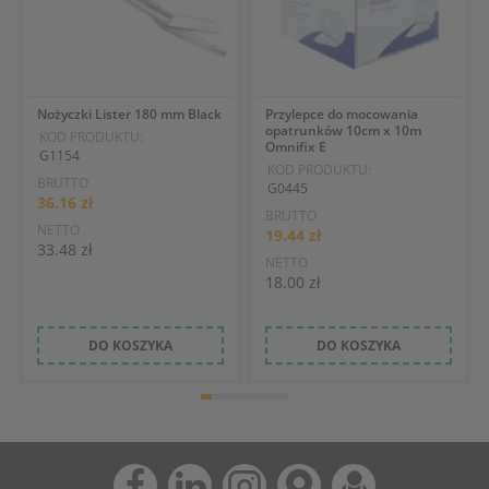
Nożyczki Lister 180 mm Black
Przylepce do mocowania
opatrunków 10cm x 10m
KOD PRODUKTU:
Omnifix E
G1154
KOD PRODUKTU:
BRUTTO
G0445
36.16 zł
BRUTTO
NETTO
19.44 zł
33.48 zł
NETTO
18.00 zł
DO KOSZYKA
DO KOSZYKA