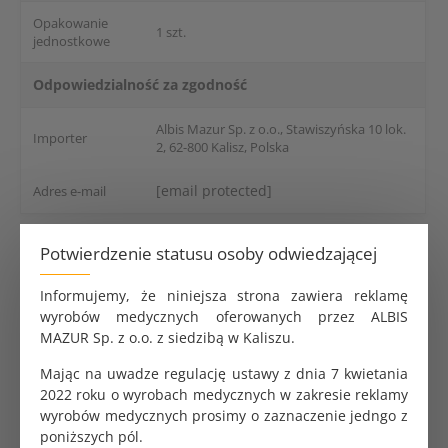
Opakowanie
1 szt.
jednostkowe
Odpowiedzialność za zgodność
Albis Mazur Sp. z o.o., Stawiszyńska 10 lok.
Importer
2, 62-800 Kalisz, Polska
[email protected]
Adres e-mail
Potwierdzenie statusu osoby odwiedzającej
Kulociąg Braun: precyzja i
bezpieczeństwo w każdym zabiegu -
Informujemy, że niniejsza strona zawiera reklamę
MOCNY / STABILNY
wyrobów medycznych oferowanych przez ALBIS
MAZUR Sp. z o.o. z siedzibą w Kaliszu.
Zoptymalizuj pracę na bloku operacyjnym i w gabinecie
ginekologicznym dzięki jednorazowemu kulociągowi
Mając na uwadze regulację ustawy z dnia 7 kwietania
typu Braun. Nasze narzędzie to połączenie
2022 roku o wyrobach medycznych w zakresie reklamy
chirurgicznej precyzji z pełnym bezpieczeństwem
wyrobów medycznych prosimy o zaznaczenie jedngo z
mikrobiologicznym. Zaprojektowany z myślą o
poniższych pól.
wymagających procedurach, zapewnia maksymalną