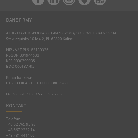
DANE FIRMY
ALBIS MAZUR SPÓŁKA Z OGRANICZONĄ ODPOWIEDZIALNOŚCIĄ
Stawiszyńska 10 lok. 2, PL-62800 Kalisz
NIP / VAT PL6182139326
REGON 301944633
KRS 0000399035
BDO 000137792
Konto bankowe:
61 2030 0045 1110 0000 0380 2280
Ltd / GmbH / LLC / S.r.l. / Sp. z o. o.
KONTAKT
Telefon:
+48 62 765 95 93
+48 667 2222 14
+48 781 4444 95