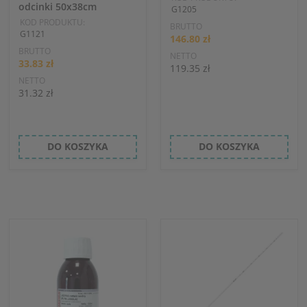
odcinki 50x38cm
G1205
KOD PRODUKTU:
BRUTTO
G1121
146.80 zł
BRUTTO
NETTO
33.83 zł
119.35 zł
NETTO
31.32 zł
DO KOSZYKA
DO KOSZYKA