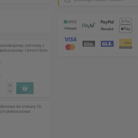
aparoskopowy ostrzowy z
 jednorazowy 12mm/10cm
ł
ł
alonowa do trokara 10-
cm jednorazowa