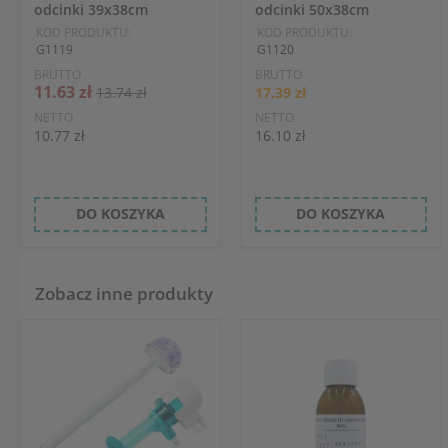
odcinki 39x38cm
odcinki 50x38cm
KOD PRODUKTU:
KOD PRODUKTU:
G1119
G1120
BRUTTO
BRUTTO
11.63 zł
13.74 zł
17.39 zł
NETTO
NETTO
10.77 zł
16.10 zł
DO KOSZYKA
DO KOSZYKA
Zobacz inne produkty