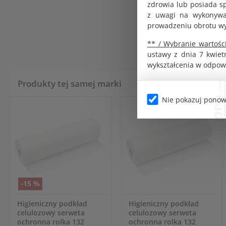
zdrowia lub posiada s
z uwagi na wykonywan
prowadzeniu obrotu w
** / Wybranie wartości
ustawy z dnia 7 kwiet
wykształcenia w odpow
Produkty tej samej marki
Nie pokazuj ponow
-15 %
Higieniczny podkład
Higieniczny podkład
celulozowy serweta
celulozowy serweta
ochronna rolka 132
ochronna rolka 132