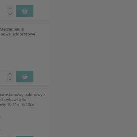
i Metzenbaum
opowe jednorazowe
aparoskopowy balonowy z
 strzykawką 5ml
zowy 10-11mm/10cm
ł
ł