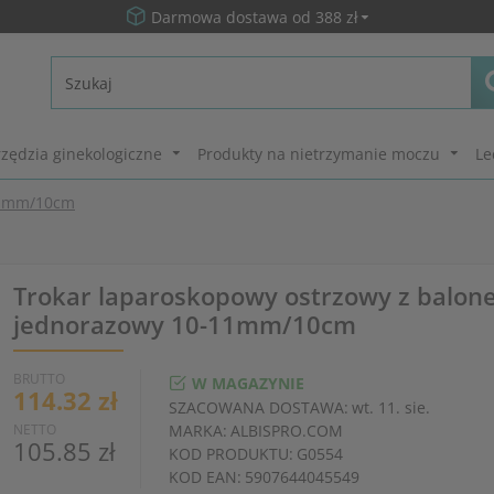
Darmowa dostawa od 388 zł
zędzia ginekologiczne
Produkty na nietrzymanie moczu
Le
-11mm/10cm
Trokar laparoskopowy ostrzowy z balo
jednorazowy 10-11mm/10cm
BRUTTO
W MAGAZYNIE
114.32 zł
SZACOWANA DOSTAWA:
wt. 11. sie.
NETTO
MARKA:
ALBISPRO.COM
105.85 zł
KOD PRODUKTU:
G0554
KOD EAN:
5907644045549