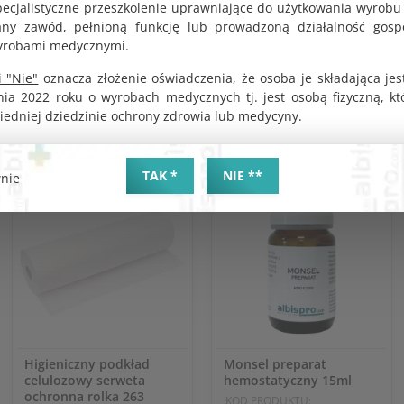
wyposażony w podwójny intuicyjny wskaźnik: dźwiękowy i wi
pecjalistyczne przeszkolenie uprawniające do użytkowania wyrobu
aktywacji noża, oraz jego blokadzie po przejściu przez tkanki brz
y zawód, pełnioną funkcję lub prowadzoną działalność gosp
yrobami medycznymi.
Pakowany pojedyńczo, produkt sterylny i posiada odpowiednie cer
 "Nie"
oznacza złożenie oświadczenia, że osoba je składająca jes
nia 2022 roku o wyrobach medycznych tj. jest osobą fizyczną, k
iedniej dziedzinie ochrony zdrowia lub medycyny.
TAK *
NIE **
nie
Higieniczny podkład
Monsel preparat
celulozowy serweta
hemostatyczny 15ml
ochronna rolka 263
KOD PRODUKTU: