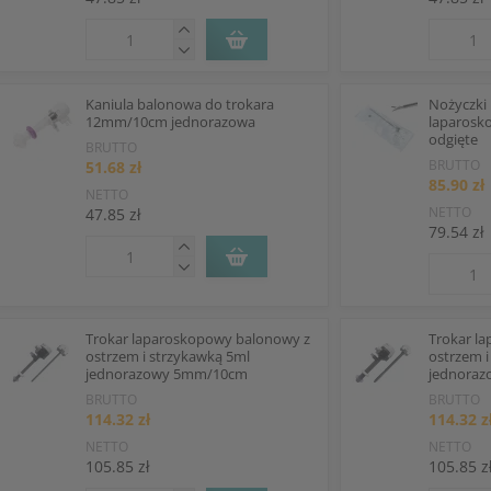
Kaniula balonowa do trokara
Nożyczk
12mm/10cm jednorazowa
laparosk
odgięte
BRUTTO
BRUTTO
51.68 zł
85.90 zł
NETTO
NETTO
47.85 zł
79.54 zł
Trokar laparoskopowy balonowy z
Trokar l
ostrzem i strzykawką 5ml
ostrzem i
jednorazowy 5mm/10cm
jednora
BRUTTO
BRUTTO
114.32 zł
114.32 z
NETTO
NETTO
105.85 zł
105.85 z