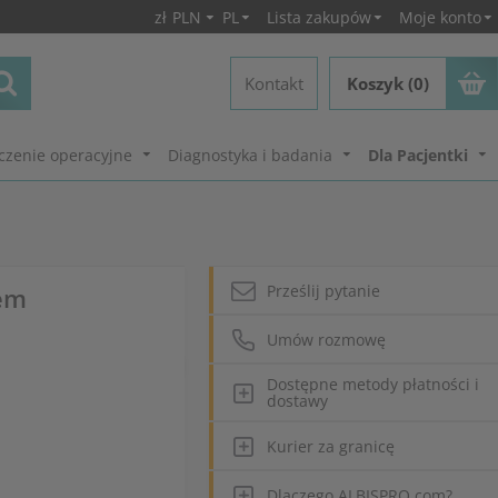
zł
PLN
PL
Lista zakupów
Moje konto
Kontakt
Koszyk (0)
czenie operacyjne
Diagnostyka i badania
Dla Pacjentki
Prześlij pytanie
nem
Umów rozmowę
Dostępne metody płatności i
dostawy
Kurier za granicę
Dlaczego ALBISPRO.com?