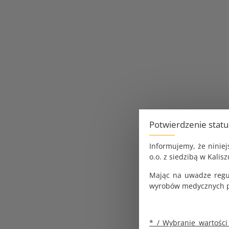
Potwierdzenie stat
Informujemy, że ninie
o.o. z siedzibą w Kalisz
Mając na uwadze regu
wyrobów medycznych pr
* / Wybranie wartości