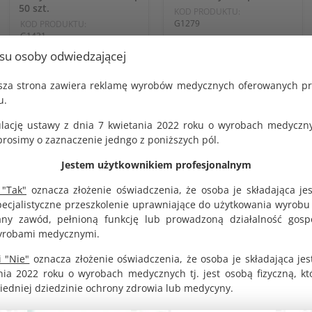
50 szt.
KOD PRODUKTU:
G1279
KOD PRODUKTU:
G1431
BRUTTO
27.00 zł
BRUTTO
usu osoby odwiedzającej
10.26 zł
NETTO
25.00 zł
NETTO
jsza strona zawiera reklamę wyrobów medycznych oferowanych p
9.50 zł
u.
lację ustawy z dnia 7 kwietania 2022 roku o wyrobach medyczny
osimy o zaznaczenie jedngo z poniższych pól.
DO KOSZYKA
DO KOSZYKA
Jestem użytkownikiem profesjonalnym
 "Tak"
oznacza złożenie oświadczenia, że osoba je składająca je
pecjalistyczne przeszkolenie uprawniające do użytkowania wyrobu
y zawód, pełnioną funkcję lub prowadzoną działalność gosp
yrobami medycznymi.
 "Nie"
oznacza złożenie oświadczenia, że osoba je składająca jes
nia 2022 roku o wyrobach medycznych tj. jest osobą fizyczną, k
iedniej dziedzinie ochrony zdrowia lub medycyny.