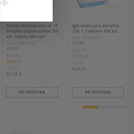
Ostrza chirurgiczne nr 13
Igła iniekcyjna sterylna
sterylne jednorazowe 100
19G 1,1x40mm 100 szt.
szt. Swann Morton
KOD PRODUKTU:
G1539
KOD PRODUKTU:
G1839
BRUTTO
10.15 zł
BRUTTO
96.37 zł
NETTO
9.40 zł
NETTO
89.23 zł
DO KOSZYKA
DO KOSZYKA