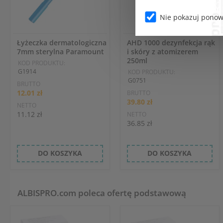
Nie pokazuj ponow
Łyżeczka dermatologiczna
AHD 1000 dezynfekcja rąk
7mm sterylna Paramount
i skóry z atomizerem
250ml
KOD PRODUKTU:
G1914
KOD PRODUKTU:
G0751
BRUTTO
12.01 zł
BRUTTO
39.80 zł
NETTO
11.12 zł
NETTO
36.85 zł
DO KOSZYKA
DO KOSZYKA
ALBISPRO.com poleca ofertę podstawową