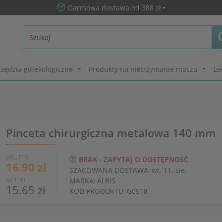
Darmowa dostawa od 388 zł
zędzia ginekologiczne
Produkty na nietrzymanie moczu
Le
Pinceta chirurgiczna metalowa 140 mm
BRUTTO
BRAK - ZAPYTAJ O DOSTĘPNOŚĆ
16.90 zł
SZACOWANA DOSTAWA:
wt. 11. sie.
NETTO
MARKA:
ALBIS
15.65 zł
KOD PRODUKTU:
G0918