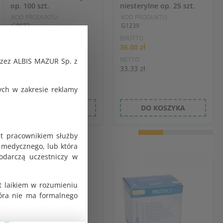
op. 100 szt.
niesterylne op. 25 szt.
KOD PRODUKTU:
KOD PRODUKTU:
G0073
G1239
BRUTTO
BRUTTO
9.87 zł
36.00 zł
NETTO
NETTO
rzez ALBIS MAZUR Sp. z
9.14 zł
33.33 zł
ch w zakresie reklamy
DO KOSZYKA
DO KOSZYKA
st pracownikiem służby
 medycznego, lub która
odarczą uczestniczy w
t laikiem w rozumieniu
tóra nie ma formalnego