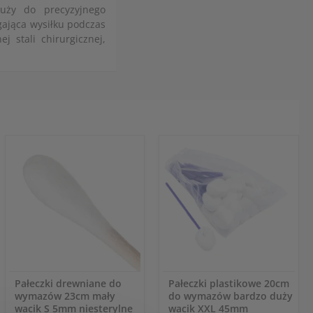
łuży do precyzyjnego
gająca wysiłku podczas
j stali chirurgicznej,
Pałeczki drewniane do
Pałeczki plastikowe 20cm
wymazów 23cm mały
do wymazów bardzo duży
wacik S 5mm niesterylne
wacik XXL 45mm