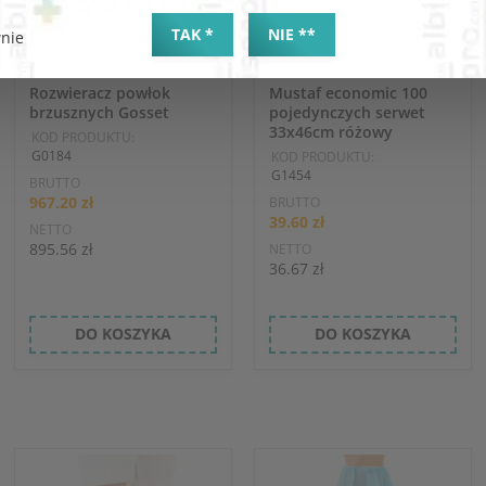
TAK *
NIE **
nie
Rozwieracz powłok
Mustaf economic 100
brzusznych Gosset
pojedynczych serwet
33x46cm różowy
KOD PRODUKTU:
G0184
KOD PRODUKTU:
G1454
BRUTTO
967.20 zł
BRUTTO
39.60 zł
NETTO
895.56 zł
NETTO
36.67 zł
DO KOSZYKA
DO KOSZYKA