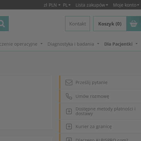
zł
PLN
PL
Lista zakupów
Moje konto
Kontakt
Koszyk (0)
czenie operacyjne
Diagnostyka i badania
Dla Pacjentki
Prześlij pytanie
Umów rozmowę
Dostępne metody płatności i
dostawy
Kurier za granicę
Dlaczego ALBISPRO.com?