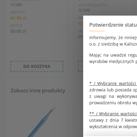
G1489
KOD PRODUKTU:
G1540
BRUTTO
61.50 zł
BRUTTO
72.87 zł
Potwierdzenie stat
NETTO
50.00 zł
NETTO
59.24 zł
Informujemy, że ninie
o.o. z siedzibą w Kalisz
Mając na uwadze regu
wyrobów medycznych pr
DO KOSZYKA
DO KOSZYKA
* / Wybranie wartości
zdrowia lub posiada s
Zobacz inne produkty
z uwagi na wykonywan
prowadzeniu obrotu w
** / Wybranie wartości
ustawy z dnia 7 kwiet
wykształcenia w odpow