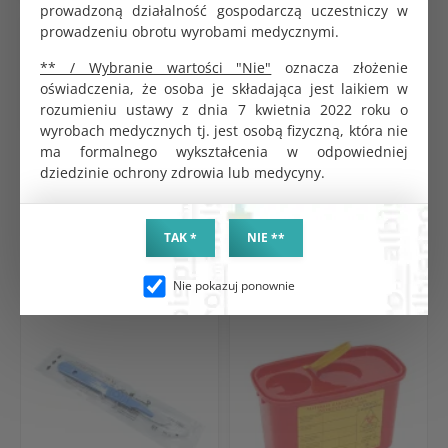
prowadzoną działalność gospodarczą uczestniczy w
prowadzeniu obrotu wyrobami medycznymi.
Rękaw papierowo-foliowy do sterylizacji 200m
szeroki 7,5cm
** / Wybranie wartości "Nie"
oznacza złożenie
85.92 zł
oświadczenia, że osoba je składająca jest laikiem w
rozumieniu ustawy z dnia 7 kwietnia 2022 roku o
wyrobach medycznych tj. jest osobą fizyczną, która nie
ma formalnego wykształcenia w odpowiedniej
dziedzinie ochrony zdrowia lub medycyny.
TAK *
NIE **
PRODUKTY POWIĄZANE
CHĘTNIE KUPOWANE
Nie pokazuj ponownie