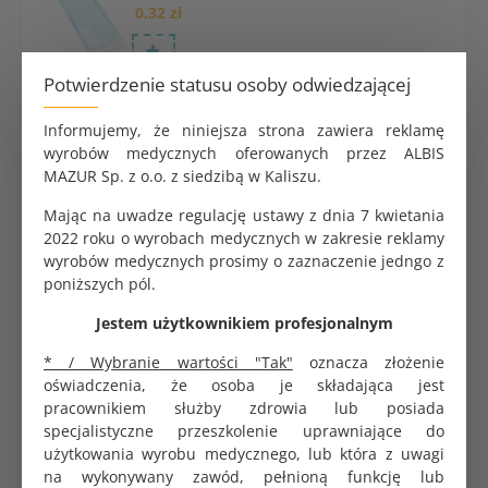
0.32 zł
Potwierdzenie statusu osoby odwiedzającej
Rękaw papierowo-foliowy do sterylizacji 200m
szeroki 5,5cm
Informujemy, że niniejsza strona zawiera reklamę
84.05 zł
wyrobów medycznych oferowanych przez ALBIS
MAZUR Sp. z o.o. z siedzibą w Kaliszu.
Mając na uwadze regulację ustawy z dnia 7 kwietania
2022 roku o wyrobach medycznych w zakresie reklamy
Sekusept Activ preparat do dezynfekcji narzędzi
wyrobów medycznych prosimy o zaznaczenie jedngo z
1,5kg
poniższych pól.
273.40 zł
Jestem użytkownikiem profesjonalnym
* / Wybranie wartości "Tak"
oznacza złożenie
oświadczenia, że osoba je składająca jest
Koperta do sterylizacji samoprzylepna 13,5x25cm
SoftMed
pracownikiem służby zdrowia lub posiada
0.42 zł
specjalistyczne przeszkolenie uprawniające do
użytkowania wyrobu medycznego, lub która z uwagi
na wykonywany zawód, pełnioną funkcję lub