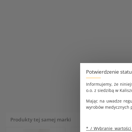
Potwierdzenie stat
Informujemy, że ninie
o.o. z siedzibą w Kalisz
Mając na uwadze regu
wyrobów medycznych pr
Produkty tej samej marki
* / Wybranie wartości