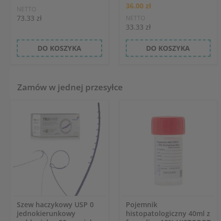
36.00 zł
NETTO
73.33 zł
NETTO
33.33 zł
DO KOSZYKA
DO KOSZYKA
Zamów w jednej przesyłce
Szew haczykowy USP 0
Pojemnik
jednokierunkowy
histopatologiczny 40ml z