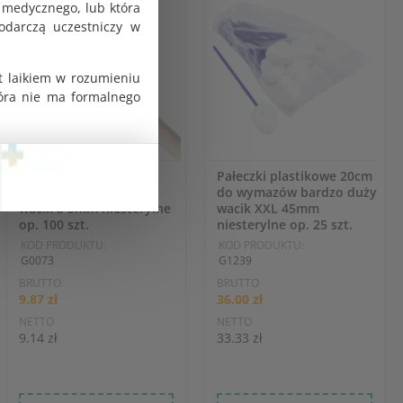
 medycznego, lub która
odarczą uczestniczy w
t laikiem w rozumieniu
tóra nie ma formalnego
Pałeczki drewniane do
Pałeczki plastikowe 20cm
wymazów 23cm mały
do wymazów bardzo duży
wacik S 5mm niesterylne
wacik XXL 45mm
op. 100 szt.
niesterylne op. 25 szt.
KOD PRODUKTU:
KOD PRODUKTU:
G0073
G1239
BRUTTO
BRUTTO
9.87 zł
36.00 zł
NETTO
NETTO
9.14 zł
33.33 zł