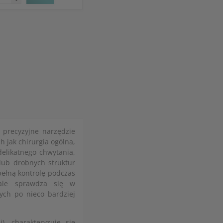
precyzyjne narzędzie
h jak chirurgia ogólna,
delikatnego chwytania,
 lub drobnych struktur
pełną kontrolę podczas
ale sprawdza się w
ych po nieco bardziej
), charakteryzuje się