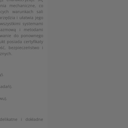
enia mechaniczne, co
cych warunkach sali
rzędzia i ułatwia jego
 wszystkimi systemami
 plazmową i metodami
towanie do ponownego
kt posiada certyfikaty
ść, bezpieczeństwo i
znych.
).
zadań).
wu).
delikatne i dokładne