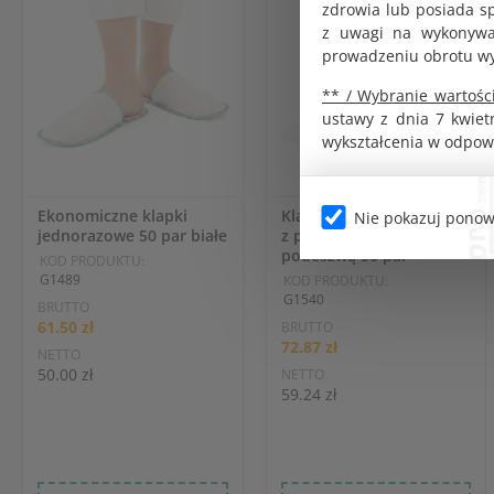
zdrowia lub posiada s
z uwagi na wykonywan
prowadzeniu obrotu w
** / Wybranie wartości
ustawy z dnia 7 kwiet
wykształcenia w odpow
Ekonomiczne klapki
Klapki jednorazowe białe
Nie pokazuj ponow
jednorazowe 50 par białe
z podgumowaną
podeszwą 50 par
KOD PRODUKTU:
G1489
KOD PRODUKTU:
G1540
BRUTTO
61.50 zł
BRUTTO
72.87 zł
NETTO
50.00 zł
NETTO
59.24 zł