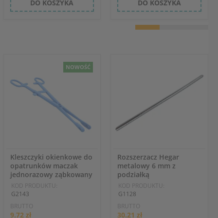
DO KOSZYKA
DO KOSZYKA
NOWOŚĆ
Kleszczyki okienkowe do
Rozszerzacz Hegar
opatrunków maczak
metalowy 6 mm z
jednorazowy ząbkowany
podziałką
KOD PRODUKTU:
KOD PRODUKTU:
G2143
G1128
BRUTTO
BRUTTO
9.72 zł
30.21 zł