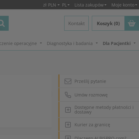
zł
PLN
PL
Lista zakupów
Moje konto
Kontakt
Koszyk (0)
czenie operacyjne
Diagnostyka i badania
Dla Pacjentki
Prześlij pytanie
Umów rozmowę
Dostępne metody płatności i
dostawy
Kurier za granicę
Dlaczego ALBISPRO.com?