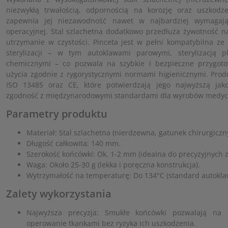
niezwykłą trwałością, odpornością na korozję oraz uszkodz
zapewnia jej niezawodność nawet w najbardziej wymagają
operacyjnej. Stal szlachetna dodatkowo przedłuża żywotność na
utrzymanie w czystości. Pinceta jest w pełni kompatybilna ze
sterylizacji – w tym autoklawami parowymi, sterylizacją
chemicznymi – co pozwala na szybkie i bezpieczne przygo
użycia zgodnie z rygorystycznymi normami higienicznymi. Produ
ISO 13485 oraz CE, które potwierdzają jego najwyższą jako
zgodność z międzynarodowymi standardami dla wyrobów medyc
Parametry produktu
Materiał: Stal szlachetna (nierdzewna, gatunek chirurgiczny
Długość całkowita: 140 mm.
Szerokość końcówki: Ok. 1-2 mm (idealna do precyzyjnych 
Waga: Około 25-30 g (lekka i poręczna konstrukcja).
Wytrzymałość na temperaturę: Do 134°C (standard autokla
Zalety wykorzystania
Najwyższa precyzja: Smukłe końcówki pozwalają na 
operowanie tkankami bez ryzyka ich uszkodzenia.