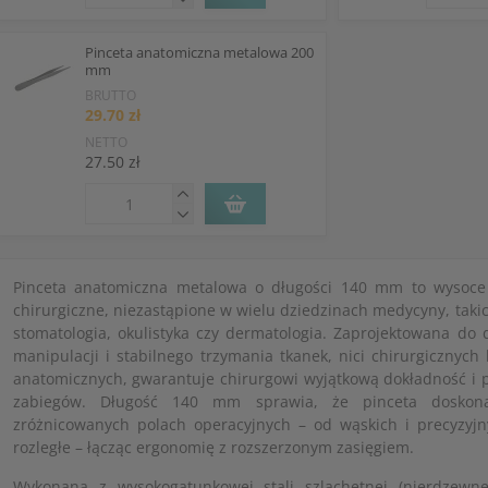
Pinceta anatomiczna metalowa 200
mm
BRUTTO
29.70 zł
NETTO
27.50 zł
Pinceta anatomiczna metalowa o długości 140 mm to wysoce 
chirurgiczne, niezastąpione w wielu dziedzinach medycyny, takic
stomatologia, okulistyka czy dermatologia. Zaprojektowana do 
manipulacji i stabilnego trzymania tkanek, nici chirurgicznych
anatomicznych, gwarantuje chirurgowi wyjątkową dokładność i 
zabiegów. Długość 140 mm sprawia, że pinceta doskon
zróżnicowanych polach operacyjnych – od wąskich i precyzyjn
rozległe – łącząc ergonomię z rozszerzonym zasięgiem.
Wykonana z wysokogatunkowej stali szlachetnej (nierdzewnej