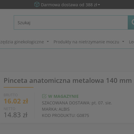
Darmowa dostawa od 388 zł
zędzia ginekologiczne
Produkty na nietrzymanie moczu
Le
Pinceta anatomiczna metalowa 140 mm
BRUTTO
W MAGAZYNIE
16.02 zł
SZACOWANA DOSTAWA:
pt. 07. sie.
NETTO
MARKA:
ALBIS
14.83 zł
KOD PRODUKTU:
G0875