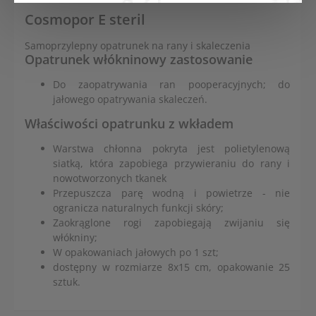
Cosmopor E steril
Samoprzylepny opatrunek na rany i skaleczenia
Opatrunek włókninowy zastosowanie
Do zaopatrywania ran pooperacyjnych; do
jałowego opatrywania skaleczeń.
Właściwości opatrunku z wkładem
Warstwa chłonna pokryta jest polietylenową
siatką, która zapobiega przywieraniu do rany i
nowotworzonych tkanek
Przepuszcza parę wodną i powietrze - nie
ogranicza naturalnych funkcji skóry;
Zaokrąglone rogi zapobiegają zwijaniu się
włókniny;
W opakowaniach jałowych po 1 szt;
dostępny w rozmiarze 8x15 cm, opakowanie 25
sztuk.