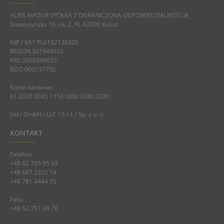
ALBIS MAZUR SPÓŁKA Z OGRANICZONĄ ODPOWIEDZIALNOŚCIĄ
Stawiszyńska 10 lok. 2, PL-62800 Kalisz
NIP / VAT PL6182139326
REGON 301944633
KRS 0000399035
BDO 000137792
Konto bankowe:
61 2030 0045 1110 0000 0380 2280
Ltd / GmbH / LLC / S.r.l. / Sp. z o. o.
KONTAKT
Telefon:
+48 62 765 95 93
+48 667 2222 14
+48 781 4444 95
Faks:
+48 62 751 39 76