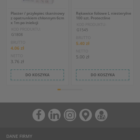
Plaster / przylepiec tkaninowy
Rękawice foliowe L niesterylne
z opatrunkiem chłonnym 6cm
100 szt. Protectline
x 1m po iniekcji
KOD PRODUKTU:
KOD PRODUKTU:
G1545
G1808
BRUTTO
BRUTTO
5.40 zł
4.06 zł
NETTO
NETTO
5.00 zł
3.76 zł
DO KOSZYKA
DO KOSZYKA
DANE FIRMY