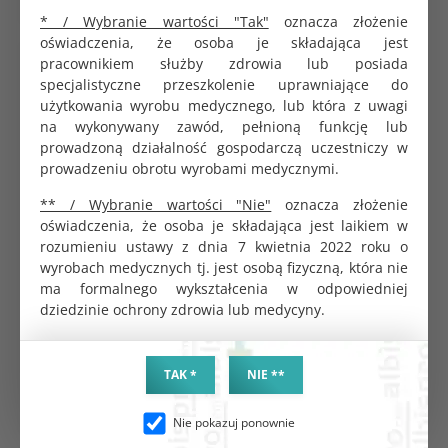
* / Wybranie wartości "Tak"
oznacza złożenie
oświadczenia, że osoba je składająca jest
Parametry produktu
pracownikiem służby zdrowia lub posiada
specjalistyczne przeszkolenie uprawniające do
użytkowania wyrobu medycznego, lub która z uwagi
Wyrób
Sterylny
na wykonywany zawód, pełnioną funkcję lub
prowadzoną działalność gospodarczą uczestniczy w
Wymiary
8x15 cm
prowadzeniu obrotu wyrobami medycznymi.
Dane logistyczne
** / Wybranie wartości "Nie"
oznacza złożenie
oświadczenia, że osoba je składająca jest laikiem w
Opakowanie
rozumieniu ustawy z dnia 7 kwietnia 2022 roku o
25 szt.
jednostkowe
wyrobach medycznych tj. jest osobą fizyczną, która nie
ma formalnego wykształcenia w odpowiedniej
Odpowiedzialność za zgodność
dziedzinie ochrony zdrowia lub medycyny.
Paul Hartmann Polska Sp. z o.o.,
Producent
Żeromskiego 17, 95-200 Pabianice, Polska
TAK *
NIE **
[email protected]
Adres e-mail
Nie pokazuj ponownie