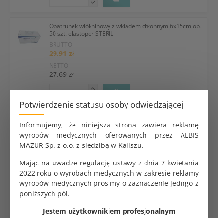
Opatrunek włókninowy z wkładem chłonnym 6x15cm op.
50 szt. elastopor STERIL
BRUTTO
29.91 zł
NETTO
27.69 zł
Potwierdzenie statusu osoby odwiedzającej
Informujemy, że niniejsza strona zawiera reklamę
wyrobów medycznych oferowanych przez ALBIS
Prześlij pytanie
Umów rozmowę
MAZUR Sp. z o.o. z siedzibą w Kaliszu.
Dostępne metody płatności i dostawy
Mając na uwadze regulację ustawy z dnia 7 kwietania
2022 roku o wyrobach medycznych w zakresie reklamy
wyrobów medycznych prosimy o zaznaczenie jedngo z
Kurier za granicę
poniższych pól.
Jestem użytkownikiem profesjonalnym
Dlaczego ALBISPRO.com?