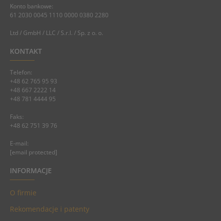
Konto bankowe:
61 2030 0045 1110 0000 0380 2280
Ltd / GmbH / LLC / S.r.l. / Sp. z o. o.
KONTAKT
Telefon:
+48 62 765 95 93
+48 667 2222 14
+48 781 4444 95
Faks:
+48 62 751 39 76
E-mail:
[email protected]
INFORMACJE
O firmie
Rekomendacje i patenty