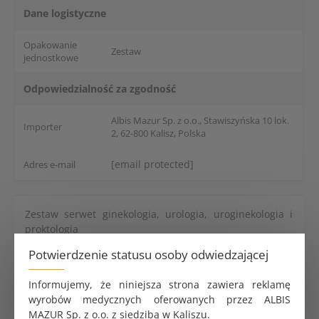
Dane logistyczne
Opakowanie
Zestaw
jednostkowe
Odpowiedzialność za zgodność
Albis Mazur Sp. z o.o., Stawiszyńska 10 lok.
Importer
2, 62-800 Kalisz, Polska
[email protected]
Adres e-mail
Zestaw serwet ginekologia, urologia, uroginekologia i
proktologia
Główne korzyści
Potwierdzenie statusu osoby odwiedzającej
Nie zawiera lateksu
Informujemy, że niniejsza strona zawiera reklamę
Produkt sterylny
wyrobów medycznych oferowanych przez ALBIS
Pełny zestaw proceduralny
MAZUR Sp. z o.o. z siedzibą w Kaliszu.