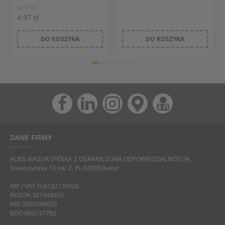
NETTO
4.97 zł
DO KOSZYKA
DO KOSZYKA
DANE FIRMY
ALBIS MAZUR SPÓŁKA Z OGRANICZONĄ ODPOWIEDZIALNOŚCIĄ
Stawiszyńska 10 lok. 2, PL-62800 Kalisz
NIP / VAT PL6182139326
REGON 301944633
KRS 0000399035
BDO 000137792