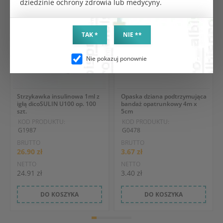
dziedzinie ochrony zdrowia lub medycyny.
TAK *
NIE **
Nie pokazuj ponownie
Strzykawka insulinowa 1ml z
Opaska dziana podtrzymująca
igłą dicoSULIN U100 op. 100
bandaż opatrunkowy 4m x
szt.
5cm
KOD PRODUKTU:
KOD PRODUKTU:
G1987
G0478
BRUTTO
BRUTTO
26.90 zł
3.67 zł
NETTO
NETTO
24.91 zł
3.40 zł
DO KOSZYKA
DO KOSZYKA