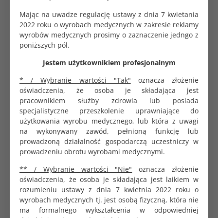
Zestaw zawiera
Mając na uwadze regulację ustawy z dnia 7 kwietania
2022 roku o wyrobach medycznych w zakresie reklamy
1. Okrycia dolne z nogawicami z
wyrobów medycznych prosimy o zaznaczenie jedngo z
wzmocnieniem, workiem na płyny i
poniższych pól.
1 sztuka
systemem przylepców 180x200x270 cm;
środek otworu 45x20 cm i 7x12 cm
Jestem użytkownikiem profesjonalnym
2. Okrycie stołu narzędziowego 150x240cm
1 sztuka
* / Wybranie wartości "Tak"
oznacza złożenie
oświadczenia, że osoba je składająca jest
pracownikiem służby zdrowia lub posiada
3. Okrycie Mayo 80x145cm
1 sztuka
specjalistyczne przeszkolenie uprawniające do
użytkowania wyrobu medycznego, lub która z uwagi
na wykonywany zawód, pełnioną funkcję lub
prowadzoną działalność gospodarczą uczestniczy w
prowadzeniu obrotu wyrobami medycznymi.
** / Wybranie wartości "Nie"
oznacza złożenie
PRODUKTY POWIĄZANE
CHĘTNIE KUPOWANE
oświadczenia, że osoba je składająca jest laikiem w
rozumieniu ustawy z dnia 7 kwietnia 2022 roku o
wyrobach medycznych tj. jest osobą fizyczną, która nie
ma formalnego wykształcenia w odpowiedniej