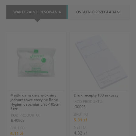
WARTE ZAINTERESOWANIA
OSTATNIO PRZEGLĄDANE
Majtki damskie z włókniny
Druk recepty 100 arkuszy
jednorazowe sterylne Bene
KOD PRODUKTU:
Hygienic rozmiar L 95-105cm
G0093
5szt.
BRUTTO
KOD PRODUKTU:
5.31 zł
BH0909
NETTO
BRUTTO
4.32 zł
6.11 zł