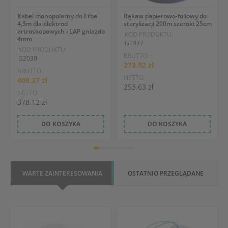
Kabel monopolarny do Erbe
Rękaw papierowo-foliowy do
4,5m dla elektrod
sterylizacji 200m szeroki 25cm
artroskopowych i LAP gniazdo
KOD PRODUKTU:
4mm
G1477
KOD PRODUKTU:
BRUTTO
G2030
273.92 zł
BRUTTO
NETTO
408.37 zł
253.63 zł
NETTO
378.12 zł
DO KOSZYKA
DO KOSZYKA
WARTE ZAINTERESOWANIA
OSTATNIO PRZEGLĄDANE