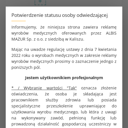
Potwierdzenie statusu osoby odwiedzającej
Klem DeBakey ząbkowane 30° 200 mm Gold
290.00 zł
Informujemy, że niniejsza strona zawiera reklamę
wyrobów medycznych oferowanych przez ALBIS
MAZUR Sp. z o.o. z siedzibą w Kaliszu.
Mając na uwadze regulację ustawy z dnia 7 kwietania
2022 roku o wyrobach medycznych w zakresie reklamy
Klem DeBakey ząbkowane 90° 200 mm Gold
wyrobów medycznych prosimy o zaznaczenie jedngo z
290.00 zł
poniższych pól.
Jestem użytkownikiem profesjonalnym
* / Wybranie wartości "Tak"
oznacza złożenie
Klem Wertheim ząbkowane 250 mm
oświadczenia, że osoba je składająca jest
291.60 zł
pracownikiem służby zdrowia lub posiada
specjalistyczne przeszkolenie uprawniające do
użytkowania wyrobu medycznego, lub która z uwagi
na wykonywany zawód, pełnioną funkcję lub
prowadzoną działalność gospodarczą uczestniczy w