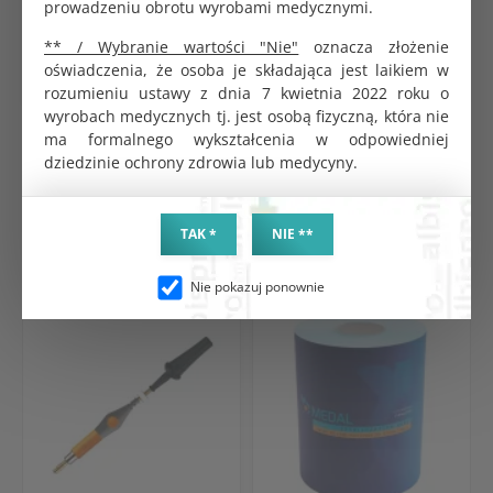
Klem DeBakey ząbkowane 90° 240 mm
prowadzeniu obrotu wyrobami medycznymi.
290.00 zł
** / Wybranie wartości "Nie"
oznacza złożenie
oświadczenia, że osoba je składająca jest laikiem w
rozumieniu ustawy z dnia 7 kwietnia 2022 roku o
wyrobach medycznych tj. jest osobą fizyczną, która nie
ma formalnego wykształcenia w odpowiedniej
dziedzinie ochrony zdrowia lub medycyny.
PRODUKTY POWIĄZANE
TAK *
NIE **
Nie pokazuj ponownie