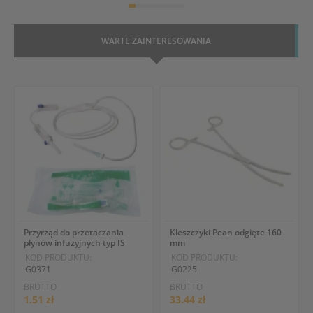
WARTE ZAINTERESOWANIA
Przyrząd do przetaczania
Kleszczyki Pean odgięte 160
płynów infuzyjnych typ IS
mm
KOD PRODUKTU:
KOD PRODUKTU:
G0371
G0225
BRUTTO
BRUTTO
1.51 zł
33.44 zł