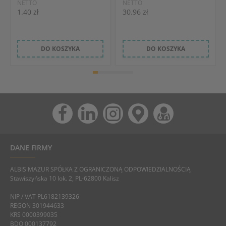
NETTO
NETTO
1.40 zł
30.96 zł
DO KOSZYKA
DO KOSZYKA
DANE FIRMY
ALBIS MAZUR SPÓŁKA Z OGRANICZONĄ ODPOWIEDZIALNOŚCIĄ
Stawiszyńska 10 lok. 2, PL-62800 Kalisz
NIP / VAT PL6182139326
REGON 301944633
KRS 0000399035
BDO 000137792