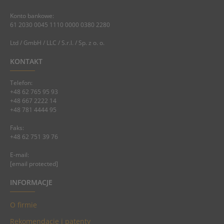
Konto bankowe:
61 2030 0045 1110 0000 0380 2280
Ltd / GmbH / LLC / S.r.l. / Sp. z o. o.
KONTAKT
Telefon:
+48 62 765 95 93
+48 667 2222 14
+48 781 4444 95
Faks:
+48 62 751 39 76
E-mail:
[email protected]
INFORMACJE
O firmie
Rekomendacje i patenty