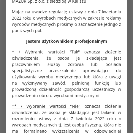
Chronić oczy. W razie dostania się preparatu do oczu,
MAZUR Sp. z o.o. z siedzibą w Kaliszu.
natychmiast obficie przemyć wodą. Przechowywać w
Mając na uwadze regulację ustawy z dnia 7 kwietania
miejscu niewidocznym i niedostępnym dla dzieci.
2022 roku o wyrobach medycznych w zakresie reklamy
Składniki
wyrobów medycznych prosimy o zaznaczenie jedngo z
poniższych pól.
Aqua, Hydrogen Peroxide, Sodium Benzoate.
Jestem użytkownikiem profesjonalnym
* / Wybranie wartości "Tak"
oznacza złożenie
Patyczki higieniczne z ogranicznikiem 100%
oświadczenia, że osoba je składająca jest
bawełna 60 szt. Akuku
pracownikiem służby zdrowia lub posiada
7.39 zł
specjalistyczne przeszkolenie uprawniające do
użytkowania wyrobu medycznego, lub która z uwagi
na wykonywany zawód, pełnioną funkcję lub
prowadzoną działalność gospodarczą uczestniczy w
Pałeczki drewniane 23cm do wymazów duży wacik
prowadzeniu obrotu wyrobami medycznymi.
L 24mm niesterylne op. 25 szt.
12.96 zł
** / Wybranie wartości "Nie"
oznacza złożenie
oświadczenia, że osoba je składająca jest laikiem w
rozumieniu ustawy z dnia 7 kwietnia 2022 roku o
wyrobach medycznych tj. jest osobą fizyczną, która nie
ma formalnego wykształcenia w odpowiedniej
Pojemnik na formalinę 30ml