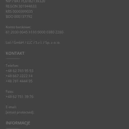
NIP / VAT PL6182139326
REGON 301944633
KRS 0000399035
BDO 000137792
Konto bankowe:
61 2030 0045 1110 0000 0380 2280
Ltd / GmbH / LLC / S.r.l. / Sp. z o. o.
KONTAKT
Telefon:
+48 62 765 95 93
+48 667 2222 14
+48 781 4444 95
Faks:
+48 62 751 39 76
E-mail:
[email protected]
INFORMACJE