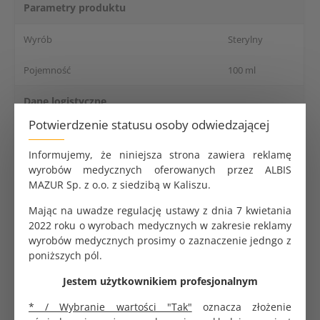
Parametry produktu
Wyrób
Sterylny
Pojemność
100 ml
Dane logistyczne
Potwierdzenie statusu osoby odwiedzającej
Opakowanie jednostkowe
1 szt.
Informujemy, że niniejsza strona zawiera reklamę
wyrobów medycznych oferowanych przez ALBIS
Sterylny pojemnik na mocz 100 ml z
MAZUR Sp. z o.o. z siedzibą w Kaliszu.
czerwoną nakrętką
Mając na uwadze regulację ustawy z dnia 7 kwietania
Jałowy pojemnik przeznaczony do pobierania,
2022 roku o wyrobach medycznych w zakresie reklamy
transportu i przechowywania próbek moczu.
wyrobów medycznych prosimy o zaznaczenie jedngo z
Zoptymalizowany pod kątem precyzyjnych badań
poniższych pól.
diagnostycznych, takich jak posiew mikrobiologiczny i
Jestem użytkownikiem profesjonalnym
analiza biochemiczna.
Specyfikacja techniczna
* / Wybranie wartości "Tak"
oznacza złożenie