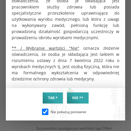
oświadczenia, że osoba je składająca jest
Pojemność i miarka:
100 ml, zintegrowana
pracownikiem służby zdrowia lub posiada
wytłoczona skala do precyzyjnego odczytu
specjalistyczne przeszkolenie uprawniające do
objętości.
użytkowania wyrobu medycznego, lub która z uwagi
Sterylność:
produkt jałowy, pakowany
na wykonywany zawód, pełnioną funkcję lub
indywidualnie, gwarantujący brak zanieczyszczeń
prowadzoną działalność gospodarczą uczestniczy w
próbki.
prowadzeniu obrotu wyrobami medycznymi.
Zabezpieczenie próbki:
szczelna, czerwona
nakrętka zapobiega wyciekom i chroni materiał
** / Wybranie wartości "Nie"
oznacza złożenie
przed kontaminacją z zewnątrz.
oświadczenia, że osoba je składająca jest laikiem w
Materiał:
trwały, przezroczysty plastik, odporny
rozumieniu ustawy z dnia 7 kwietnia 2022 roku o
na uszkodzenia mechaniczne i czynniki
wyrobach medycznych tj. jest osobą fizyczną, która nie
chemiczne.
ma formalnego wykształcenia w odpowiedniej
dziedzinie ochrony zdrowia lub medycyny.
Szczoteczka cytologiczna wachlarz typ 2 Maxi
jednorazowa sterylna
TAK *
NIE **
0.59 zł
Nie pokazuj ponownie
Szczoteczka cytologiczna wachlarz typ 2 Mini