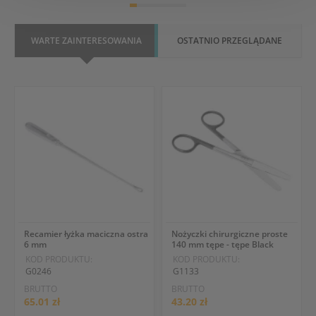
WARTE ZAINTERESOWANIA
OSTATNIO PRZEGLĄDANE
Recamier łyżka maciczna ostra
Nożyczki chirurgiczne proste
6 mm
140 mm tępe - tępe Black
KOD PRODUKTU:
KOD PRODUKTU:
G0246
G1133
BRUTTO
BRUTTO
65.01 zł
43.20 zł