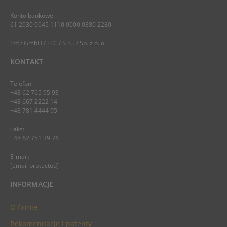
Konto bankowe:
61 2030 0045 1110 0000 0380 2280
Ltd / GmbH / LLC / S.r.l. / Sp. z o. o.
KONTAKT
Telefon:
+48 62 765 95 93
+48 667 2222 14
+48 781 4444 95
Faks:
+48 62 751 39 76
E-mail:
[email protected]
INFORMACJE
O firmie
Rekomendacje i patenty