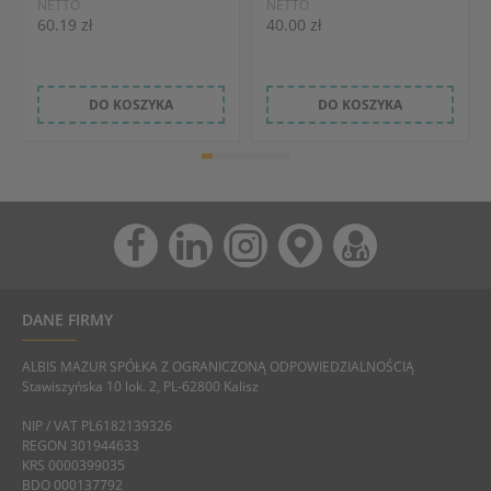
NETTO
NETTO
60.19 zł
40.00 zł
DO KOSZYKA
DO KOSZYKA
DANE FIRMY
ALBIS MAZUR SPÓŁKA Z OGRANICZONĄ ODPOWIEDZIALNOŚCIĄ
Stawiszyńska 10 lok. 2, PL-62800 Kalisz
NIP / VAT PL6182139326
REGON 301944633
KRS 0000399035
BDO 000137792