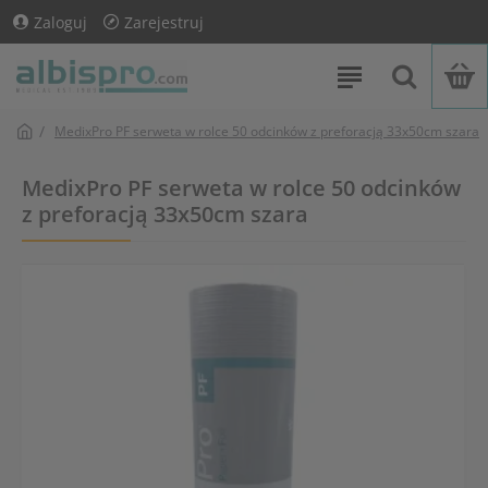
Zaloguj
Zarejestruj
MedixPro PF serweta w rolce 50 odcinków z preforacją 33x50cm szara
MedixPro PF serweta w rolce 50 odcinków
z preforacją 33x50cm szara