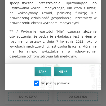
specjalistyczne przeszkolenie uprawniające do
użytkowania wyrobu medycznego, lub która z uwagi
na wykonywany zawód, pełnioną funkcję lub
prowadzoną działalność gospodarczą uczestniczy w
prowadzeniu obrotu wyrobami medycznymi.
** / Wybranie wartości "Nie"
oznacza złożenie
oświadczenia, że osoba je składająca jest laikiem w
rozumieniu ustawy z dnia 7 kwietnia 2022 roku o
wyrobach medycznych tj. jest osobą fizyczną, która nie
Skalpel nr 11 z trzonkiem
Pojemnik PCV na zużyte igły 1L
jednorazowy sterylny op. 10
ma formalnego wykształcenia w odpowiedniej
KOD PRODUKTU:
szt.
G0129
dziedzinie ochrony zdrowia lub medycyny.
KOD PRODUKTU:
BRUTTO
G1532
6.46 zł
BRUTTO
TAK *
NETTO
NIE **
27.00 zł
5.25 zł
NETTO
25.00 zł
Nie pokazuj ponownie
DO KOSZYKA
DO KOSZYKA