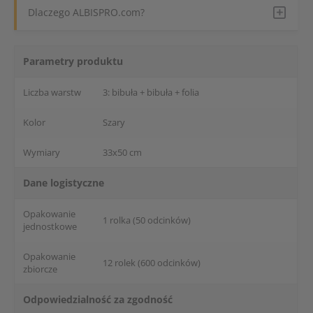
Dlaczego ALBISPRO.com?
Parametry produktu
Liczba warstw
3: bibuła + bibuła + folia
Kolor
Szary
Wymiary
33x50 cm
Dane logistyczne
Opakowanie
1 rolka (50 odcinków)
jednostkowe
Opakowanie
12 rolek (600 odcinków)
zbiorcze
Odpowiedzialność za zgodność