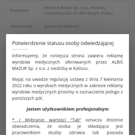
Weber & Weber Sp. z o.o., Puńców,
Producent
Cieszyńska 229, 43-400 Cieszyn, Polska
[email protected]
Adres e-mail
Potwierdzenie statusu osoby odwiedzającej
MedixPro serwety medyczne bibułowo - foliowe. Trzy
warstwy bibuła - bibuła - folia. Rolka 33 cm x 50 cm. 50
Informujemy, że niniejsza strona zawiera reklamę
sztuk na rolce. Nieprzemakalne. Kolor szary.
wyrobów medycznych oferowanych przez ALBIS
Opakowanie zbiorcze 12 rolek. Jednostka zakupu 1
MAZUR Sp. z o.o. z siedzibą w Kaliszu.
rolka.
Mając na uwadze regulację ustawy z dnia 7 kwietania
2022 roku o wyrobach medycznych w zakresie reklamy
wyrobów medycznych prosimy o zaznaczenie jedngo z
poniższych pól.
Jestem użytkownikiem profesjonalnym
PRODUKTY POWIĄZANE
* / Wybranie wartości "Tak"
oznacza złożenie
oświadczenia, że osoba je składająca jest
pracownikiem służby zdrowia lub posiada