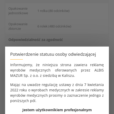
Opakowanie
1 rolka (80 odcinków)
jednostkowe
Opakowanie
6 rolek (480 odcinków)
zbiorcze
Odpowiedzialność za zgodność
Weber & Weber Sp. z o.o., Puńców,
Producent
Potwierdzenie statusu osoby odwiedzającej
Cieszyńska 229, 43-400 Cieszyn, Polska
Informujemy, że niniejsza strona zawiera reklamę
[email protected]
Adres e-mail
wyrobów medycznych oferowanych przez ALBIS
MAZUR Sp. z o.o. z siedzibą w Kaliszu.
MedixPro serwety medyczne bibułowo - foliowe. Trzy
Mając na uwadze regulację ustawy z dnia 7 kwietania
warstwy bibuła - bibuła - folia. Rolka 50 cm x 50 cm. 80
2022 roku o wyrobach medycznych w zakresie reklamy
sztuk na rolce. Nieprzemakalne. Kolor biały.
wyrobów medycznych prosimy o zaznaczenie jedngo z
Opakowanie zbiorcze 6 rolek. Jednostka zakupu 1 rolka.
poniższych pól.
Jestem użytkownikiem profesjonalnym