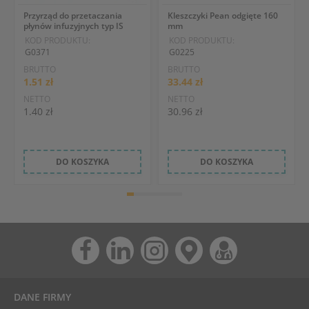
Przyrząd do przetaczania
Kleszczyki Pean odgięte 160
płynów infuzyjnych typ IS
mm
KOD PRODUKTU:
KOD PRODUKTU:
G0371
G0225
BRUTTO
BRUTTO
1.51 zł
33.44 zł
NETTO
NETTO
1.40 zł
30.96 zł
DO KOSZYKA
DO KOSZYKA
DANE FIRMY