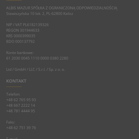
ALBIS MAZUR SPÓŁKA Z OGRANICZONĄ ODPOWIEDZIALNOŚCIĄ
Stawiszyńska 10 lok. 2, PL-62800 Kalisz
NIP / VAT PL6182139326
REGON 301944633
KRS 0000399035
BDO 000137792
Konto bankowe:
61 2030 0045 1110 0000 0380 2280
Ltd / GmbH / LLC / S.r.l. / Sp. z o. o.
KONTAKT
Telefon:
+48 62 765 95 93
+48 667 2222 14
+48 781 4444 95
Faks:
+48 62 751 39 76
E-mail: