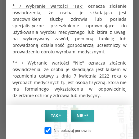
* / Wybranie wartości "Tak"
oznacza złożenie
oświadczenia, że osoba je składająca jest
pracownikiem służby zdrowia lub posiada
PRODUKTY POWIĄZANE
specjalistyczne przeszkolenie uprawniające do
użytkowania wyrobu medycznego, lub która z uwagi
na wykonywany zawód, pełnioną funkcję lub
prowadzoną działalność gospodarczą uczestniczy w
prowadzeniu obrotu wyrobami medycznymi.
** / Wybranie wartości "Nie"
oznacza złożenie
oświadczenia, że osoba je składająca jest laikiem w
rozumieniu ustawy z dnia 7 kwietnia 2022 roku o
wyrobach medycznych tj. jest osobą fizyczną, która nie
ma formalnego wykształcenia w odpowiedniej
dziedzinie ochrony zdrowia lub medycyny.
Wziernik metalowy Cusco
Igła iniekcyjna sterylna 23G
rozmiar L
0,6x25mm 100 szt. Protecline
TAK *
NIE **
KOD PRODUKTU:
KOD PRODUKTU:
G0389
G2043
Nie pokazuj ponownie
BRUTTO
BRUTTO
44.06 zł
8.50 zł