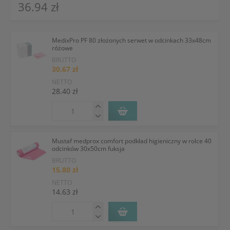
36.94 zł
MedixPro PF 80 złożonych serwet w odcinkach 33x48cm
różowe
BRUTTO
30.67 zł
NETTO
28.40 zł
Mustaf medprox comfort podkład higieniczny w rolce 40
odcinków 30x50cm fuksja
BRUTTO
15.80 zł
NETTO
14.63 zł