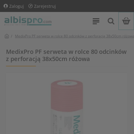
Zaloguj
Zarejestruj
MedixPro PF serweta w rolce 80 odcinków z perforacją 38x50cm różow
MedixPro PF serweta w rolce 80 odcinków
z perforacją 38x50cm różowa