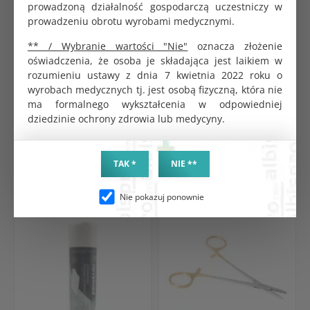
prowadzoną działalność gospodarczą uczestniczy w
prowadzeniu obrotu wyrobami medycznymi.
MedixPro serwety medyczne bibułowo - foliowe. Trzy
warstwy bibuła - bibuła - folia. Rolka 38 cm x 50 cm. 50
** / Wybranie wartości "Nie"
oznacza złożenie
sztuk na rolce. Nieprzemakalne. Kolor różowy.
oświadczenia, że osoba je składająca jest laikiem w
Opakowanie zbiorcze 8 rolek. Jednostka zakupu 1 rolka.
rozumieniu ustawy z dnia 7 kwietnia 2022 roku o
wyrobach medycznych tj. jest osobą fizyczną, która nie
ma formalnego wykształcenia w odpowiedniej
dziedzinie ochrony zdrowia lub medycyny.
TAK *
NIE **
PRODUKTY POWIĄZANE
CHĘTNIE KUPOWANE
Nie pokazuj ponownie