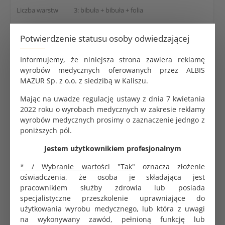
Liczba warstw
3: bibuła + bibuła + folia
Kolor
Różowy
Potwierdzenie statusu osoby odwiedzającej
Wymiary
38x50 cm
Informujemy, że niniejsza strona zawiera reklamę
wyrobów medycznych oferowanych przez ALBIS
Dane logistyczne
MAZUR Sp. z o.o. z siedzibą w Kaliszu.
Opakowanie
Mając na uwadze regulację ustawy z dnia 7 kwietania
1 rolka (80 odcinków)
jednostkowe
2022 roku o wyrobach medycznych w zakresie reklamy
wyrobów medycznych prosimy o zaznaczenie jedngo z
Opakowanie
poniższych pól.
8 rolek (640 odcinków)
zbiorcze
Jestem użytkownikiem profesjonalnym
Odpowiedzialność za zgodność
* / Wybranie wartości "Tak"
oznacza złożenie
oświadczenia, że osoba je składająca jest
Weber & Weber Sp. z o.o., Puńców,
Producent
pracownikiem służby zdrowia lub posiada
Cieszyńska 229, 43-400 Cieszyn, Polska
specjalistyczne przeszkolenie uprawniające do
użytkowania wyrobu medycznego, lub która z uwagi
[email protected]
Adres e-mail
na wykonywany zawód, pełnioną funkcję lub