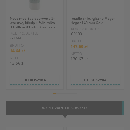
Novelmed Basic serweta 2-
Imadło chirurgiczne Mayo-
warstwy bibuły + folia rolka
Hegar 140 mm Gold
33x48cm 80 odcinków biała
KOD PRODUKTU:
KOD PRODUKTU:
G0190
G1744
BRUTTO
BRUTTO
147.60 zł
14.64 zł
NETTO
NETTO
136.67 zł
13.56 zł
DO KOSZYKA
DO KOSZYKA
WARTE ZAINTERESOWANIA