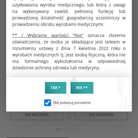
użytkowania wyrobu medycznego, lub która z uwagi
na wykonywany zawód, pełnioną funkcję lub
prowadzoną działalność gospodarczą uczestniczy w
prowadzeniu obrotu wyrobami medycznymi.
** / Wybranie wartości "Nie"
oznacza złożenie
oświadczenia, że osoba je składająca jest laikiem w
rozumieniu ustawy z dnia 7 kwietnia 2022 roku o
Rękawice winylowe
Mustaf medprox comfort
wyrobach medycznych tj. jest osobą fizyczną, która nie
bezpudrowe S niesterylne 100
podkład higieniczny w rolce 40
ma formalnego wykształcenia w odpowiedniej
szt.
odcinków 30x50cm fuksja
dziedzinie ochrony zdrowia lub medycyny.
KOD PRODUKTU:
KOD PRODUKTU:
G1413
G1428
BRUTTO
BRUTTO
TAK *
NIE **
40.18 zł
15.80 zł
NETTO
NETTO
37.20 zł
14.63 zł
Nie pokazuj ponownie
DO KOSZYKA
DO KOSZYKA