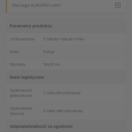
Dlaczego ALBISPRO.com?
Parametry produktu
Liczba warstw
3: bibuła + bibuła + folia
Kolor
Fuksja
Wymiary
50x50 cm
Dane logistyczne
Opakowanie
1 rolka (80 odcinków)
jednostkowe
Opakowanie
6 rolek (480 odcinków)
zbiorcze
Odpowiedzialność za zgodność