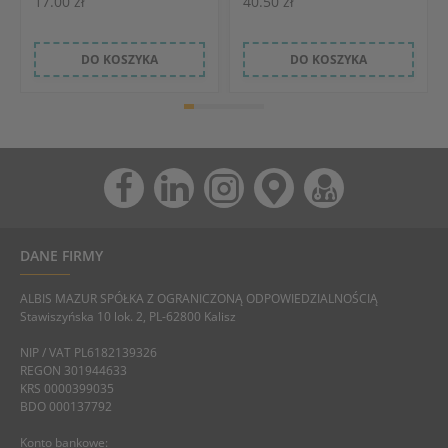
17.00 zł
40.50 zł
DO KOSZYKA
DO KOSZYKA
DANE FIRMY
ALBIS MAZUR SPÓŁKA Z OGRANICZONĄ ODPOWIEDZIALNOŚCIĄ
Stawiszyńska 10 lok. 2, PL-62800 Kalisz
NIP / VAT PL6182139326
REGON 301944633
KRS 0000399035
BDO 000137792
Konto bankowe: