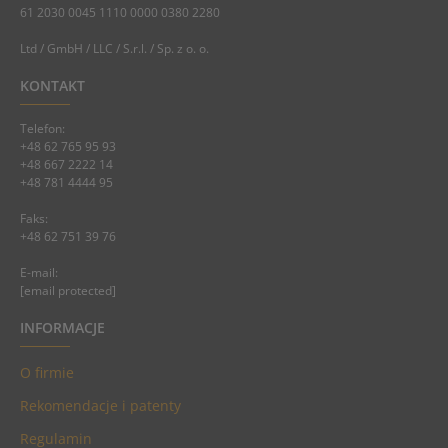
61 2030 0045 1110 0000 0380 2280
Ltd / GmbH / LLC / S.r.l. / Sp. z o. o.
KONTAKT
Telefon:
+48 62 765 95 93
+48 667 2222 14
+48 781 4444 95
Faks:
+48 62 751 39 76
E-mail:
[email protected]
INFORMACJE
O firmie
Rekomendacje i patenty
Regulamin