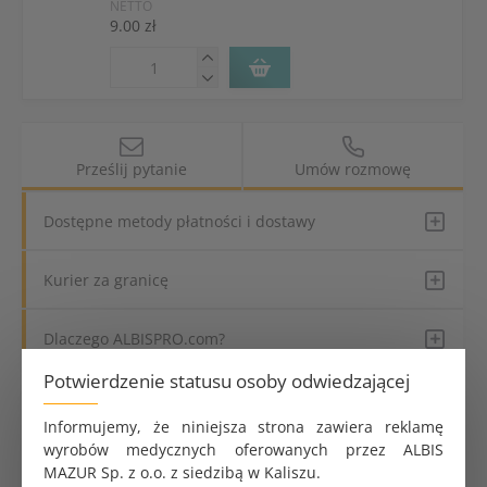
NETTO
9.00 zł
Prześlij pytanie
Umów rozmowę
Dostępne metody płatności i dostawy
Kurier za granicę
Dlaczego ALBISPRO.com?
Potwierdzenie statusu osoby odwiedzającej
Parametry produktu
Informujemy, że niniejsza strona zawiera reklamę
wyrobów medycznych oferowanych przez ALBIS
Przeznaczenie produktu
Jednorazowe
MAZUR Sp. z o.o. z siedzibą w Kaliszu.