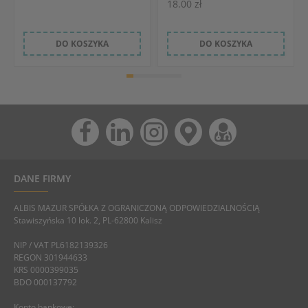
18.00 zł
DO KOSZYKA
DO KOSZYKA
DANE FIRMY
ALBIS MAZUR SPÓŁKA Z OGRANICZONĄ ODPOWIEDZIALNOŚCIĄ
Stawiszyńska 10 lok. 2, PL-62800 Kalisz
NIP / VAT PL6182139326
REGON 301944633
KRS 0000399035
BDO 000137792
Konto bankowe: