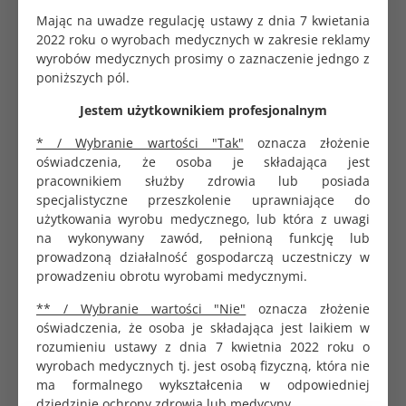
Wyrób
Sterylny
Mając na uwadze regulację ustawy z dnia 7 kwietania
2022 roku o wyrobach medycznych w zakresie reklamy
Rozmiar
wyrobów medycznych prosimy o zaznaczenie jedngo z
0.8x40 mm 21G
poniższych pól.
Dane logistyczne
Jestem użytkownikiem profesjonalnym
Opakowanie jednostkowe
100 szt.
* / Wybranie wartości "Tak"
oznacza złożenie
oświadczenia, że osoba je składająca jest
pracownikiem służby zdrowia lub posiada
Igły iniekcyjne przeznaczone są do wkłuć podskórnych,
specjalistyczne przeszkolenie uprawniające do
domięśniowych oraz dożylnych.
użytkowania wyrobu medycznego, lub która z uwagi
Specyfikacja
na wykonywany zawód, pełnioną funkcję lub
prowadzoną działalność gospodarczą uczestniczy w
Ultracienka ścianka rurki ze stali nierdzewnej
prowadzeniu obrotu wyrobami medycznymi.
umożliwia zwiększony przepływ
** / Wybranie wartości "Nie"
oznacza złożenie
Precyzyjnie wykonane ostrze
oświadczenia, że osoba je składająca jest laikiem w
Szlifowane elektro-mechanicznie
rozumieniu ustawy z dnia 7 kwietnia 2022 roku o
Zwiększony poślizg i łatwa penetracja dzięki
wyrobach medycznych tj. jest osobą fizyczną, która nie
technologii suchej silikonizacji (olej silikonowy)
ma formalnego wykształcenia w odpowiedniej
Półprzeźroczyste nasadki, wykonane z
dziedzinie ochrony zdrowia lub medycyny.
polipropylenu w standardzie Luer-Lock,