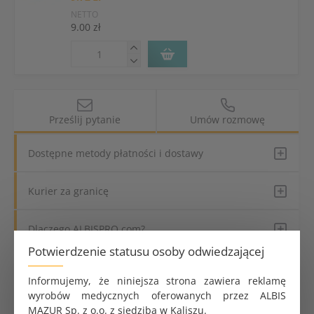
NETTO
9.00 zł
Prześlij pytanie
Umów rozmowę
Dostępne metody płatności i dostawy
Kurier za granicę
Dlaczego ALBISPRO.com?
Potwierdzenie statusu osoby odwiedzającej
Parametry produktu
Informujemy, że niniejsza strona zawiera reklamę
wyrobów medycznych oferowanych przez ALBIS
Przeznaczenie produktu
Jednorazowe
MAZUR Sp. z o.o. z siedzibą w Kaliszu.