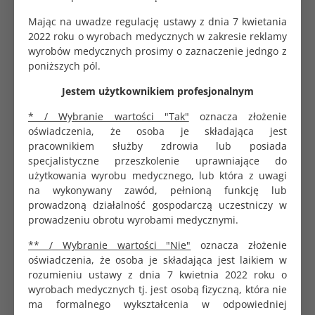
Mając na uwadze regulację ustawy z dnia 7 kwietania
Wyrób
Sterylny
2022 roku o wyrobach medycznych w zakresie reklamy
wyrobów medycznych prosimy o zaznaczenie jedngo z
Rozmiar
0.7x40 mm 22G
poniższych pól.
Dane logistyczne
Jestem użytkownikiem profesjonalnym
* / Wybranie wartości "Tak"
oznacza złożenie
Opakowanie jednostkowe
100 szt.
oświadczenia, że osoba je składająca jest
pracownikiem służby zdrowia lub posiada
specjalistyczne przeszkolenie uprawniające do
Igły iniekcyjne przeznaczone są do wkłuć podskórnych,
użytkowania wyrobu medycznego, lub która z uwagi
domięśniowych oraz dożylnych.
na wykonywany zawód, pełnioną funkcję lub
Specyfikacja
prowadzoną działalność gospodarczą uczestniczy w
prowadzeniu obrotu wyrobami medycznymi.
Ultracienka ścianka rurki ze stali nierdzewnej
umożliwia zwiększony przepływ
** / Wybranie wartości "Nie"
oznacza złożenie
Precyzyjnie wykonane ostrze
oświadczenia, że osoba je składająca jest laikiem w
Szlifowane elektro-mechanicznie
rozumieniu ustawy z dnia 7 kwietnia 2022 roku o
Zwiększony poślizg i łatwa penetracja dzięki
wyrobach medycznych tj. jest osobą fizyczną, która nie
technologii suchej silikonizacji (olej silikonowy)
ma formalnego wykształcenia w odpowiedniej
Półprzeźroczyste nasadki, wykonane z