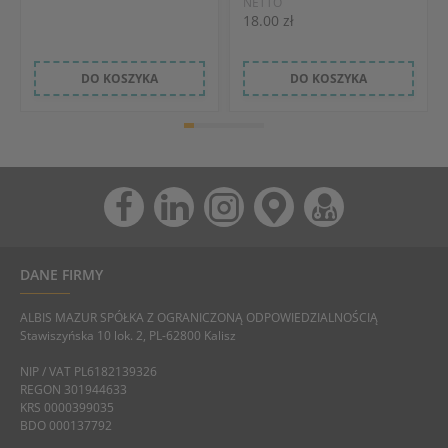
NETTO
18.00 zł
DO KOSZYKA
DO KOSZYKA
DANE FIRMY
ALBIS MAZUR SPÓŁKA Z OGRANICZONĄ ODPOWIEDZIALNOŚCIĄ
Stawiszyńska 10 lok. 2, PL-62800 Kalisz
NIP / VAT PL6182139326
REGON 301944633
KRS 0000399035
BDO 000137792