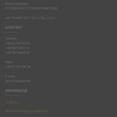
Konto bankowe:
61 2030 0045 1110 0000 0380 2280
Ltd / GmbH / LLC / S.r.l. / Sp. z o. o.
KONTAKT
Telefon:
+48 62 765 95 93
+48 667 2222 14
+48 781 4444 95
Faks:
+48 62 751 39 76
E-mail:
[email protected]
INFORMACJE
O firmie
Rekomendacje i patenty