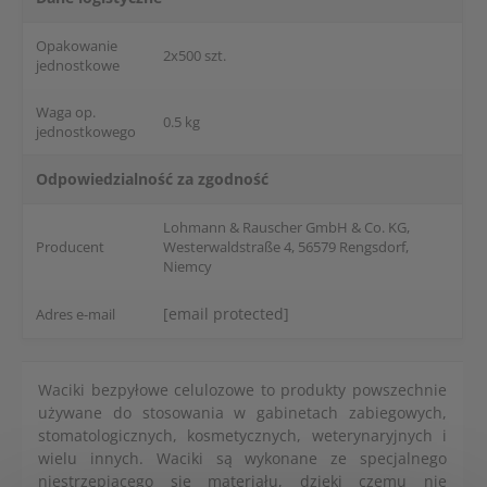
Opakowanie
2x500 szt.
jednostkowe
Waga op.
0.5 kg
jednostkowego
Odpowiedzialność za zgodność
Lohmann & Rauscher GmbH & Co. KG,
Producent
Westerwaldstraße 4, 56579 Rengsdorf,
Niemcy
[email protected]
Adres e-mail
Waciki bezpyłowe celulozowe to produkty powszechnie
używane do stosowania w gabinetach zabiegowych,
stomatologicznych, kosmetycznych, weterynaryjnych i
wielu innych. Waciki są wykonane ze specjalnego
niestrzępiącego się materiału, dzięki czemu nie