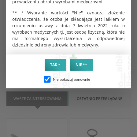
prowadzeniu obrotu wyrobami medycznymi.
Skalpel nr 11 z trzonkiem
Pojemnik PCV na zużyte igły 1L
jednorazowy sterylny op. 10
KOD PRODUKTU:
** / Wybranie wartości "Nie"
oznacza złożenie
szt.
G0129
oświadczenia, że osoba je składająca jest laikiem w
KOD PRODUKTU:
BRUTTO
G1532
rozumieniu ustawy z dnia 7 kwietnia 2022 roku o
6.46 zł
wyrobach medycznych tj. jest osobą fizyczną, która nie
BRUTTO
NETTO
27.00 zł
ma formalnego wykształcenia w odpowiedniej
5.25 zł
dziedzinie ochrony zdrowia lub medycyny.
NETTO
25.00 zł
TAK *
NIE **
DO KOSZYKA
DO KOSZYKA
Nie pokazuj ponownie
WARTE ZAINTERESOWANIA
OSTATNIO PRZEGLĄDANE