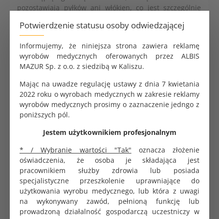
pozostawiają pyłków ani włókien, co jest szczególnie
istotne przy precyzyjnych pracach zabiegowych,
Potwierdzenie statusu osoby odwiedzającej
kosmetycznych.
Informujemy, że niniejsza strona zawiera reklamę
wyrobów medycznych oferowanych przez ALBIS
MAZUR Sp. z o.o. z siedzibą w Kaliszu.
Mając na uwadze regulację ustawy z dnia 7 kwietania
PRODUKTY POWIĄZANE
CHĘTNIE KUPOWANE
2022 roku o wyrobach medycznych w zakresie reklamy
wyrobów medycznych prosimy o zaznaczenie jedngo z
poniższych pól.
Jestem użytkownikiem profesjonalnym
* / Wybranie wartości "Tak"
oznacza złożenie
oświadczenia, że osoba je składająca jest
pracownikiem służby zdrowia lub posiada
specjalistyczne przeszkolenie uprawniające do
użytkowania wyrobu medycznego, lub która z uwagi
na wykonywany zawód, pełnioną funkcję lub
prowadzoną działalność gospodarczą uczestniczy w