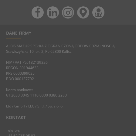
DANE FIRMY
ALBIS MAZUR SPÓŁKA Z OGRANICZONĄ ODPOWIEDZIALNOŚCIĄ
Stawiszyńska 10 lok. 2, PL-62800 Kalisz
NIP / VAT PL6182139326
REGON 301944633
KRS 0000399035
BDO 000137792
Konto bankowe:
61 2030 0045 1110 0000 0380 2280
Ltd / GmbH / LLC / S.r.l. / Sp. z o. o.
KONTAKT
Telefon:
+48 62 765 95 93