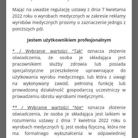
Mając na uwadze regulację ustawy z dnia 7 kwietania
Wyrób
Sterylny
2022 roku o wyrobach medycznych w zakresie reklamy
wyrobów medycznych prosimy o zaznaczenie jedngo z
Rozmiar
0.45x16 mm 26G
poniższych pól.
Dane logistyczne
Jestem użytkownikiem profesjonalnym
* / Wybranie wartości "Tak"
oznacza złożenie
Opakowanie jednostkowe
100 szt.
oświadczenia, że osoba je składająca jest
pracownikiem służby zdrowia lub posiada
specjalistyczne przeszkolenie uprawniające do
Igły iniekcyjne przeznaczone są do wkłuć podskórnych,
użytkowania wyrobu medycznego, lub która z uwagi
domięśniowych oraz dożylnych.
na wykonywany zawód, pełnioną funkcję lub
Specyfikacja
prowadzoną działalność gospodarczą uczestniczy w
prowadzeniu obrotu wyrobami medycznymi.
Ultracienka ścianka rurki ze stali nierdzewnej
umożliwia zwiększony przepływ
** / Wybranie wartości "Nie"
oznacza złożenie
Precyzyjnie wykonane ostrze
oświadczenia, że osoba je składająca jest laikiem w
Szlifowane elektro-mechanicznie
rozumieniu ustawy z dnia 7 kwietnia 2022 roku o
Zwiększony poślizg i łatwa penetracja dzięki
wyrobach medycznych tj. jest osobą fizyczną, która nie
technologii suchej silikonizacji (olej silikonowy)
ma formalnego wykształcenia w odpowiedniej
Półprzeźroczyste nasadki, wykonane z