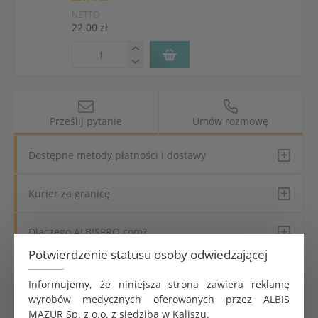
NETTO
22.00 zł
Prześlij pytanie
Umów rozmowę
Dostępne metody płatności i dostawy
Kurier za granicę
Dlaczego ALBISPRO.com?
Potwierdzenie statusu osoby odwiedzającej
Parametry produktu
Informujemy, że niniejsza strona zawiera reklamę
wyrobów medycznych oferowanych przez ALBIS
Przeznaczenie produktu
Jednorazowe
MAZUR Sp. z o.o. z siedzibą w Kaliszu.