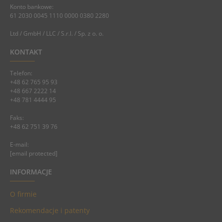
Konto bankowe:
61 2030 0045 1110 0000 0380 2280
Ltd / GmbH / LLC / S.r.l. / Sp. z o. o.
KONTAKT
Telefon:
+48 62 765 95 93
+48 667 2222 14
+48 781 4444 95
Faks:
+48 62 751 39 76
E-mail:
[email protected]
INFORMACJE
O firmie
Rekomendacje i patenty