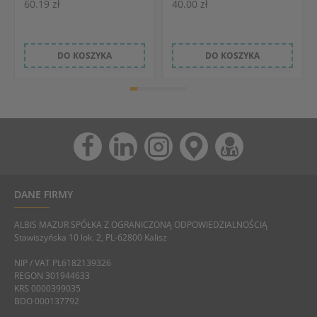
60.19 zł
40.00 zł
DO KOSZYKA
DO KOSZYKA
DANE FIRMY
ALBIS MAZUR SPÓŁKA Z OGRANICZONĄ ODPOWIEDZIALNOŚCIĄ
Stawiszyńska 10 lok. 2, PL-62800 Kalisz
NIP / VAT PL6182139326
REGON 301944633
KRS 0000399035
BDO 000137792