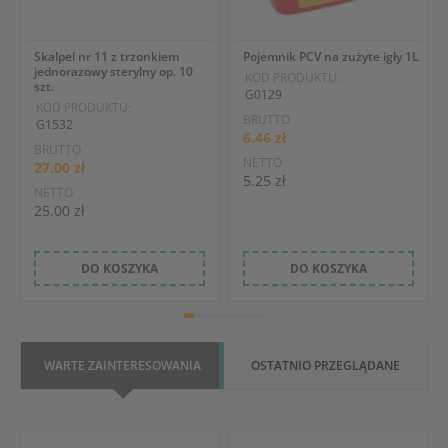
Skalpel nr 11 z trzonkiem
Pojemnik PCV na zużyte igły 1L
jednorazowy sterylny op. 10
KOD PRODUKTU:
szt.
G0129
KOD PRODUKTU:
BRUTTO
G1532
6.46 zł
BRUTTO
NETTO
27.00 zł
5.25 zł
NETTO
25.00 zł
DO KOSZYKA
DO KOSZYKA
WARTE ZAINTERESOWANIA
OSTATNIO PRZEGLĄDANE