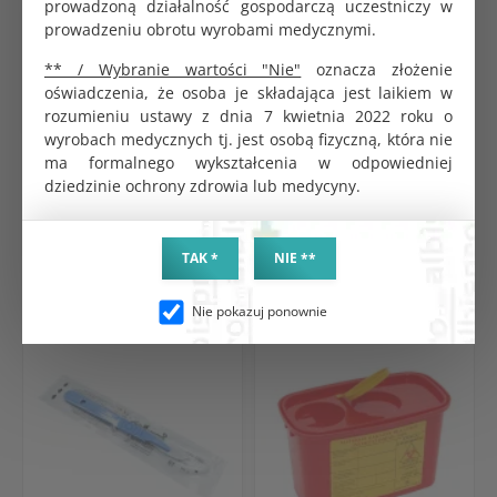
prowadzoną działalność gospodarczą uczestniczy w
prowadzeniu obrotu wyrobami medycznymi.
Klem DeBakey ząbkowane proste 240 mm
290.00 zł
** / Wybranie wartości "Nie"
oznacza złożenie
oświadczenia, że osoba je składająca jest laikiem w
rozumieniu ustawy z dnia 7 kwietnia 2022 roku o
wyrobach medycznych tj. jest osobą fizyczną, która nie
ma formalnego wykształcenia w odpowiedniej
dziedzinie ochrony zdrowia lub medycyny.
PRODUKTY POWIĄZANE
TAK *
NIE **
Nie pokazuj ponownie