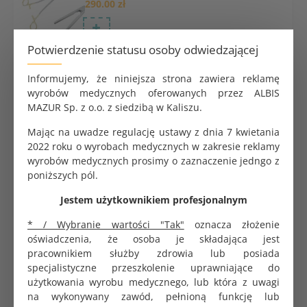
290.00 zł
Potwierdzenie statusu osoby odwiedzającej
Klem DeBakey ząbkowane 30° 240 mm Gold
Informujemy, że niniejsza strona zawiera reklamę
290.00 zł
wyrobów medycznych oferowanych przez ALBIS
MAZUR Sp. z o.o. z siedzibą w Kaliszu.
Mając na uwadze regulację ustawy z dnia 7 kwietania
2022 roku o wyrobach medycznych w zakresie reklamy
Klem Wertheim ząbkowane 250 mm
wyrobów medycznych prosimy o zaznaczenie jedngo z
291.60 zł
poniższych pól.
Jestem użytkownikiem profesjonalnym
* / Wybranie wartości "Tak"
oznacza złożenie
oświadczenia, że osoba je składająca jest
Klem DeBakey ząbkowane 90° 200 mm Gold
pracownikiem służby zdrowia lub posiada
290.00 zł
specjalistyczne przeszkolenie uprawniające do
użytkowania wyrobu medycznego, lub która z uwagi
na wykonywany zawód, pełnioną funkcję lub