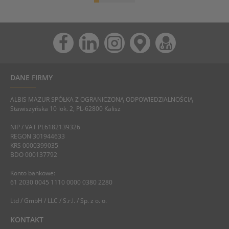
DANE FIRMY
ALBIS MAZUR SPÓŁKA Z OGRANICZONĄ ODPOWIEDZIALNOŚCIĄ
Stawiszyńska 10 lok. 2, PL-62800 Kalisz
NIP / VAT PL6182139326
REGON 301944633
KRS 0000399035
BDO 000137792
Konto bankowe:
61 2030 0045 1110 0000 0380 2280
Ltd / GmbH / LLC / S.r.l. / Sp. z o. o.
KONTAKT