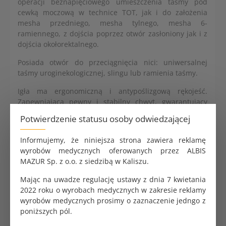
operacji beznapięciowego umieszczenia taśmy pod
cewką moczową w technice TOT, jak i do założenia
mesha przedniego, mesha tylnego, mesha 6-
ramiennego, z dojścia poprzez otwór zasłoniony jak i z
dojścia okołorektalnego.
Posiada otwór do przeciągnięcia nici: uniwersalnej
taśmy uroginekologicznej, slingu lub ramienia taśmy.
Igła ma ergonomiczną i antypoślizgową rękojeść.
Zapewniającą pewny i stabilny chwyt, gwarantujący
wygodną oraz bezpieczną manipulację. Wykonana z
Potwierdzenie statusu osoby odwiedzającej
wysokogatunkowej stali chirurgicznej, może być
sterylizowana w różnych systemach.
Informujemy, że niniejsza strona zawiera reklamę
wyrobów medycznych oferowanych przez ALBIS
Długość 26 cm. Igła 1/2. Ø 8,5 cm. Otwór do
MAZUR Sp. z o.o. z siedzibą w Kaliszu.
przeciągnięcia nici 6 x 3 mm. Poręczna rękojeść. TOT;
technika in-out i out-in.
Mając na uwadze regulację ustawy z dnia 7 kwietania
2022 roku o wyrobach medycznych w zakresie reklamy
wyrobów medycznych prosimy o zaznaczenie jedngo z
poniższych pól.
ALBIS Mesh Sacrocolpopexy 48gsm w kształcie Y
v2.0