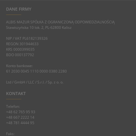
DANE FIRMY
ALBIS MAZUR SPÓŁKA Z OGRANICZONĄ ODPOWIEDZIALNOŚCIĄ
Stawiszyńska 10 lok. 2, PL-62800 Kalisz
NIP / VAT PL6182139326
REGON 301944633
KRS 0000399035
BDO 000137792
Konto bankowe:
61 2030 0045 1110 0000 0380 2280
Ltd / GmbH / LLC / S.r.l. / Sp. z o. o.
KONTAKT
Telefon:
+48 62 765 95 93
+48 667 2222 14
+48 781 4444 95
Faks: