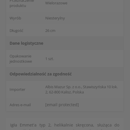
Przeznaczenie
Wielorazowe
produktu
Wyrób
Niesterylny
Długość
26 cm
Dane logistyczne
Opakowanie
1 szt.
jednostkowe
Odpowiedzialność za zgodność
Albis Mazur Sp. z o.o., Stawiszyńska 10 lok.
Importer
2, 62-800 Kalisz, Polska
[email protected]
Adres e-mail
Igła Emmet'a typ 2, helikalnie skręcona, służąca do