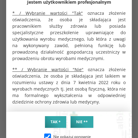
Jestem użytkownikiem profesjonalnym
540.00 zł
* / Wybranie wartości "Tak"
oznacza złożenie
oświadczenia, że osoba je składająca jest
pracownikiem służby zdrowia lub posiada
ALBIS Mesh Sacrocolpopexy 48gsm w kształcie T
specjalistyczne przeszkolenie uprawniające do
v3.0
użytkowania wyrobu medycznego, lub która z uwagi
540.00 zł
na wykonywany zawód, pełnioną funkcję lub
prowadzoną działalność gospodarczą uczestniczy w
prowadzeniu obrotu wyrobami medycznymi.
** / Wybranie wartości "Nie"
Siatka przepuklinowa Unilene Mesh Blue 1 arkusz
oznacza złożenie
55gsm 6x11 cm
oświadczenia, że osoba je składająca jest laikiem w
40.06 zł
rozumieniu ustawy z dnia 7 kwietnia 2022 roku o
wyrobach medycznych tj. jest osobą fizyczną, która nie
ma formalnego wykształcenia w odpowiedniej
dziedzinie ochrony zdrowia lub medycyny.
Siatka przepuklinowa Unilene Mesh 1 arkusz
40gsm 7,5x15 cm
30.05 zł
TAK *
NIE **
Nie pokazuj ponownie