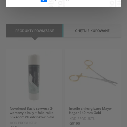
PRODUKTY POWIĄZANE
CHĘTNIE KUPOWANE
Novelmed Basic serweta 2-
Imadło chirurgiczne Mayo-
warstwy bibuły + folia rolka
Hegar 140 mm Gold
33x48cm 80 odcinków biała
KOD PRODUKTU:
KOD PRODUKTU:
G0190