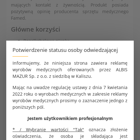
mających kontakt z żywnością. Produkt posiada
pozytywną opinię producenta sprzętu medycznego
Famed.
Główne korzyści
Bezalkoholowa pianka
Działa już od 1 min na bakterie, grzyby, wirusy i w
Potwierdzenie statusu osoby odwiedzającej
5 min na prątki gruźlicy
Gotowa do użycia, do powierzchni wrażliwych na
Informujemy, że niniejsza strona zawiera reklamę
działanie alkoholu
wyrobów medycznych oferowanych przez ALBIS
Zalecana do dezynfekcji różnorodnych
MAZUR Sp. z o.o. z siedzibą w Kaliszu.
powierzchni ze szkła, porcelany, metalu, gumy,
tworzyw sztucznych oraz szkła akrylowego, foteli
Mając na uwadze regulację ustawy z dnia 7 kwietania
zabiegowych, sprzętu rehabilitacyjnego,
2022 roku o wyrobach medycznych w zakresie reklamy
inkubatorów
wyrobów medycznych prosimy o zaznaczenie jedngo z
Wysoka tolerancja materiałowa na tworzywo ABS i
poniższych pól.
materiały obiciowe – opinia Famed.
Jestem użytkownikiem profesjonalnym
Przyjemny, cytrusowy zapach
Gwarancja skuteczności i bezpieczeństwo
* / Wybranie wartości "Tak"
oznacza złożenie
stosowania
oświadczenia, że osoba je składająca jest
Wysoka redukcja ryzyka zakażenia.