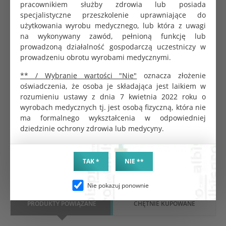
pracownikiem służby zdrowia lub posiada
Szybki efekt czystej i zdezynfekowanej
specjalistyczne przeszkolenie uprawniające do
powierzchni
użytkowania wyrobu medycznego, lub która z uwagi
Możliwość zastosowania do wielu wrażliwych
na wykonywany zawód, pełnioną funkcję lub
materiałów
prowadzoną działalność gospodarczą uczestniczy w
Daje efekt odświeżenia
prowadzeniu obrotu wyrobami medycznymi.
Ekonomiczna w użyciu
** / Wybranie wartości "Nie"
oznacza złożenie
Preparat do użytku profesjonalnego.
oświadczenia, że osoba je składająca jest laikiem w
rozumieniu ustawy z dnia 7 kwietnia 2022 roku o
Produktów biobójczych należy używać z
wyrobach medycznych tj. jest osobą fizyczną, która nie
zachowaniem środków ostrożności.
ma formalnego wykształcenia w odpowiedniej
Przed każdym użyciem należy przeczytać etykietę i
dziedzinie ochrony zdrowia lub medycyny.
informacje dotyczące produktu.
TAK *
NIE **
Nie pokazuj ponownie
PRODUKTY POWIĄZANE
CHĘTNIE KUPOWANE