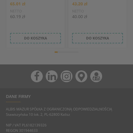
65.01 zł
43.20 zł
NETTO
NETTO
60.19 zł
40.00 zł
DO KOSZYKA
DO KOSZYKA
DANE FIRMY
ALBIS MAZUR SPÓŁKA Z OGRANICZONĄ ODPOWIEDZIALNOŚCIĄ
Stawiszyńska 10 lok. 2, PL-62800 Kalisz
NIP / VAT PL6182139326
REGON 301944633