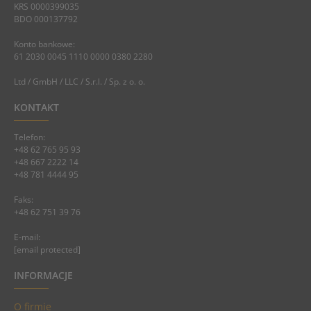
KRS 0000399035
BDO 000137792
Konto bankowe:
61 2030 0045 1110 0000 0380 2280
Ltd / GmbH / LLC / S.r.l. / Sp. z o. o.
KONTAKT
Telefon:
+48 62 765 95 93
+48 667 2222 14
+48 781 4444 95
Faks:
+48 62 751 39 76
E-mail:
[email protected]
INFORMACJE
O firmie