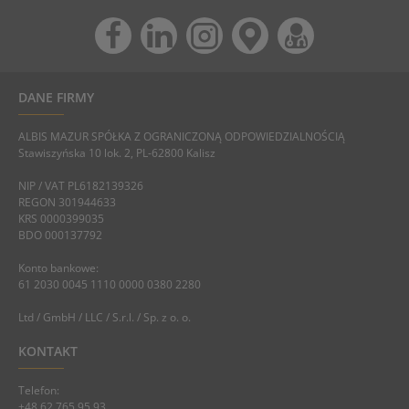
DANE FIRMY
ALBIS MAZUR SPÓŁKA Z OGRANICZONĄ ODPOWIEDZIALNOŚCIĄ
Stawiszyńska 10 lok. 2, PL-62800 Kalisz
NIP / VAT PL6182139326
REGON 301944633
KRS 0000399035
BDO 000137792
Konto bankowe:
61 2030 0045 1110 0000 0380 2280
Ltd / GmbH / LLC / S.r.l. / Sp. z o. o.
KONTAKT
Telefon:
+48 62 765 95 93