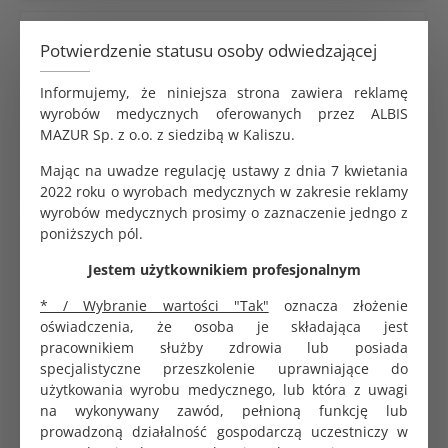
Skalpel nr 22 z trzonkiem jednorazowy sterylny op. 10
szt.
Potwierdzenie statusu osoby odwiedzającej
BRUTTO
27.00 zł
Informujemy, że niniejsza strona zawiera reklamę
NETTO
wyrobów medycznych oferowanych przez ALBIS
25.00 zł
MAZUR Sp. z o.o. z siedzibą w Kaliszu.
Mając na uwadze regulację ustawy z dnia 7 kwietania
2022 roku o wyrobach medycznych w zakresie reklamy
wyrobów medycznych prosimy o zaznaczenie jedngo z
poniższych pól.
Prześlij pytanie
Umów rozmowę
Jestem użytkownikiem profesjonalnym
* / Wybranie wartości "Tak"
oznacza złożenie
Dostępne metody płatności i dostawy
oświadczenia, że osoba je składająca jest
pracownikiem służby zdrowia lub posiada
Kurier za granicę
specjalistyczne przeszkolenie uprawniające do
użytkowania wyrobu medycznego, lub która z uwagi
na wykonywany zawód, pełnioną funkcję lub
Dlaczego ALBISPRO.com?
prowadzoną działalność gospodarczą uczestniczy w