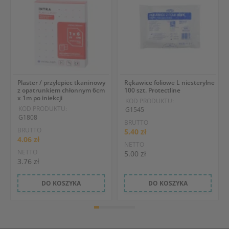
Plaster / przylepiec tkaninowy
Rękawice foliowe L niesterylne
z opatrunkiem chłonnym 6cm
100 szt. Protectline
x 1m po iniekcji
KOD PRODUKTU:
KOD PRODUKTU:
G1545
G1808
BRUTTO
BRUTTO
5.40 zł
4.06 zł
NETTO
NETTO
5.00 zł
3.76 zł
DO KOSZYKA
DO KOSZYKA