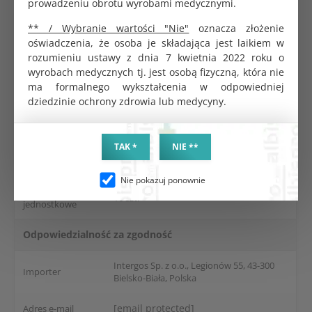
prowadzeniu obrotu wyrobami medycznymi.
Parametry produktu
** / Wybranie wartości "Nie"
oznacza złożenie
oświadczenia, że osoba je składająca jest laikiem w
rozumieniu ustawy z dnia 7 kwietnia 2022 roku o
Przeznaczenie
Jednorazowe
produktu
wyrobach medycznych tj. jest osobą fizyczną, która nie
ma formalnego wykształcenia w odpowiedniej
Wyrób
Sterylny
dziedzinie ochrony zdrowia lub medycyny.
Rozmiar
11
TAK *
NIE **
Dane logistyczne
Nie pokazuj ponownie
Opakowanie
10 szt.
jednostkowe
Odpowiedzialność za zgodność
Intergos Sp. z o.o., Legionów 55, 43-300
Importer
Bielsko-Biała, Polska
[email protected]
Adres e-mail