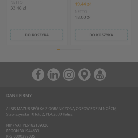
NETTO
19.44 zł
33.48 zł
NETTO
18.00 zł
DO KOSZYKA
DO KOSZYKA
DANE FIRMY
ALBIS MAZUR SPÓŁKA Z OGRANICZONĄ ODPOWIEDZIALNOŚCIĄ
Stawiszyńska 10 lok. 2, PL-62800 Kalisz
NIP / VAT PL6182139326
REGON 301944633
KRS 0000399035