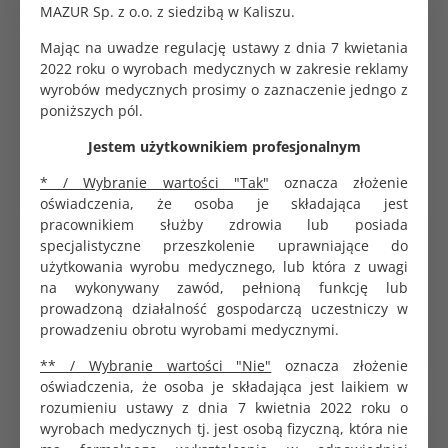
MAZUR Sp. z o.o. z siedzibą w Kaliszu.
Mając na uwadze regulację ustawy z dnia 7 kwietania
Parametry produktu
2022 roku o wyrobach medycznych w zakresie reklamy
wyrobów medycznych prosimy o zaznaczenie jedngo z
Pojemność
1000 ml
poniższych pól.
Dane logistyczne
Jestem użytkownikiem profesjonalnym
* / Wybranie wartości "Tak"
oznacza złożenie
Opakowanie jednostkowe
1 szt.
oświadczenia, że osoba je składająca jest
pracownikiem służby zdrowia lub posiada
specjalistyczne przeszkolenie uprawniające do
Pojemnik PCV na zużyte igły. Czerwony. Pojemność 1 l.
użytkowania wyrobu medycznego, lub która z uwagi
na wykonywany zawód, pełnioną funkcję lub
prowadzoną działalność gospodarczą uczestniczy w
prowadzeniu obrotu wyrobami medycznymi.
** / Wybranie wartości "Nie"
oznacza złożenie
oświadczenia, że osoba je składająca jest laikiem w
PRODUKTY POWIĄZANE
CHĘTNIE KUPOWANE
rozumieniu ustawy z dnia 7 kwietnia 2022 roku o
wyrobach medycznych tj. jest osobą fizyczną, która nie