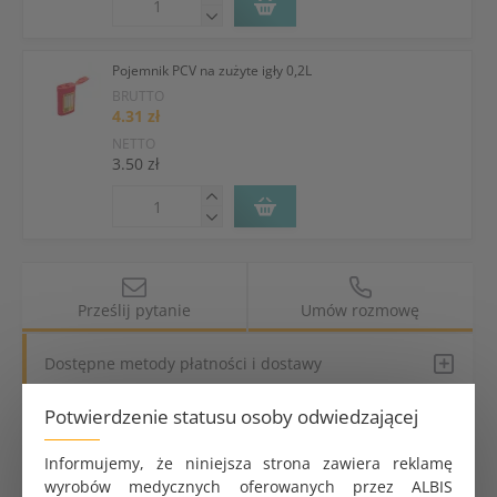
Pojemnik PCV na zużyte igły 0,2L
BRUTTO
4.31 zł
NETTO
3.50 zł
Prześlij pytanie
Umów rozmowę
Dostępne metody płatności i dostawy
Potwierdzenie statusu osoby odwiedzającej
Kurier za granicę
Informujemy, że niniejsza strona zawiera reklamę
Dlaczego ALBISPRO.com?
wyrobów medycznych oferowanych przez ALBIS