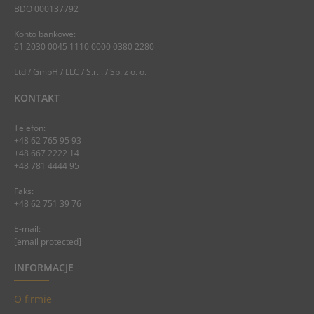
BDO 000137792
Konto bankowe:
61 2030 0045 1110 0000 0380 2280
Ltd / GmbH / LLC / S.r.l. / Sp. z o. o.
KONTAKT
Telefon:
+48 62 765 95 93
+48 667 2222 14
+48 781 4444 95
Faks:
+48 62 751 39 76
E-mail:
[email protected]
INFORMACJE
O firmie