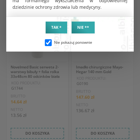
ma formalnego wykształcenia w odpowiedniej
dziedzinie ochrony zdrowia lub medycyny.
TAK *
NIE **
Nie pokazuj ponownie
Novelmed Basic serweta 2-
Imadło chirurgiczne Mayo-
warstwy bibuły + folia rolka
Hegar 140 mm Gold
33x48cm 80 odcinków biała
KOD PRODUKTU:
KOD PRODUKTU:
G0190
G1744
BRUTTO
BRUTTO
147.60 zł
14.64 zł
NETTO
NETTO
136.67 zł
13.56 zł
DO KOSZYKA
DO KOSZYKA