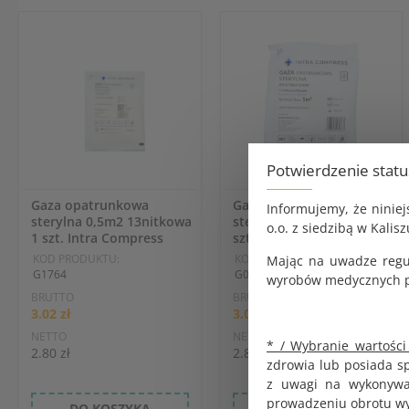
Potwierdzenie stat
Gaza opatrunkowa
Gaza opatrunkowa
Informujemy, że ninie
sterylna 0,5m2 13nitkowa
sterylna 1m2 13nitkowa 1
o.o. z siedzibą w Kalisz
1 szt. Intra Compress
szt. Intra Compress
KOD PRODUKTU:
KOD PRODUKTU:
Mając na uwadze regu
G1764
G0991
wyrobów medycznych pr
BRUTTO
BRUTTO
3.02 zł
3.02 zł
NETTO
NETTO
* / Wybranie wartości
2.80 zł
2.80 zł
zdrowia lub posiada s
z uwagi na wykonywan
prowadzeniu obrotu w
DO KOSZYKA
DO KOSZYKA