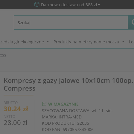
Darmowa dostawa od 388 zł
zędzia ginekologiczne
Produkty na nietrzymanie moczu
Le
ess
Kompresy z gazy jałowe 10x10cm 100op. 
Compress
BRUTTO
W MAGAZYNIE
30.24 zł
SZACOWANA DOSTAWA:
wt. 11. sie.
NETTO
MARKA:
INTRA-MED
28.00 zł
KOD PRODUKTU:
G2035
KOD EAN:
6970557843006