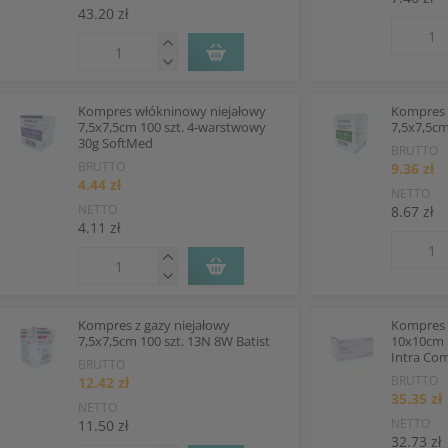
43.20 zł
Kompres włókninowy niejałowy
Kompres 
7,5x7,5cm 100 szt. 4-warstwowy
7,5x7,5c
30g SoftMed
BRUTTO
BRUTTO
9.36 zł
4.44 zł
NETTO
NETTO
8.67 zł
4.11 zł
Kompres z gazy niejałowy
Kompres 
7,5x7,5cm 100 szt. 13N 8W Batist
10x10cm 1
Intra Co
BRUTTO
BRUTTO
12.42 zł
35.35 zł
NETTO
NETTO
11.50 zł
32.73 zł