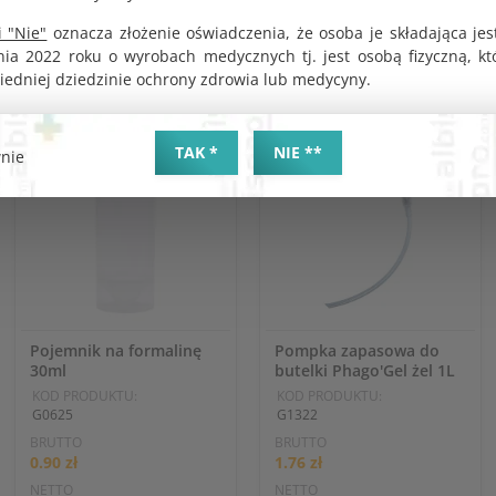
 "Nie"
oznacza złożenie oświadczenia, że osoba je składająca jes
nia 2022 roku o wyrobach medycznych tj. jest osobą fizyczną, k
iedniej dziedzinie ochrony zdrowia lub medycyny.
TAK *
NIE **
nie
Pojemnik na formalinę
Pompka zapasowa do
30ml
butelki Phago'Gel żel 1L
KOD PRODUKTU:
KOD PRODUKTU:
G0625
G1322
BRUTTO
BRUTTO
0.90 zł
1.76 zł
NETTO
NETTO