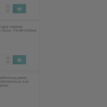
z gazy niejałowy
m 100 szt. 17N 8W SoftMed
włókninowy jałowy
00 blistrów po 2 szt.
mpress