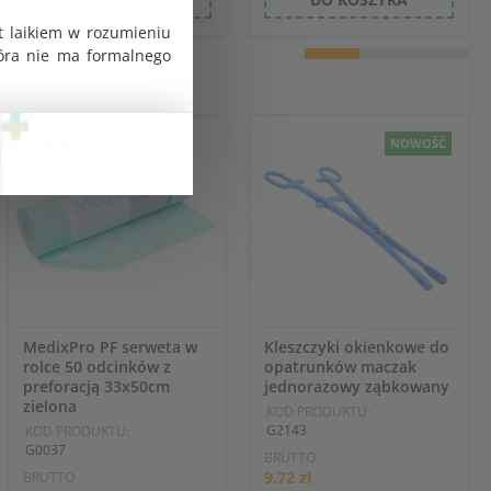
t laikiem w rozumieniu
tóra nie ma formalnego
NOWOŚĆ
MedixPro PF serweta w
Kleszczyki okienkowe do
rolce 50 odcinków z
opatrunków maczak
preforacją 33x50cm
jednorazowy ząbkowany
zielona
KOD PRODUKTU:
G2143
KOD PRODUKTU:
G0037
BRUTTO
9.72 zł
BRUTTO