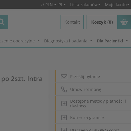
zł
PLN
PL
Lista zakupów
Moje konto
Kontakt
Koszyk (0)
czenie operacyjne
Diagnostyka i badania
Dla Pacjentki
Prześlij pytanie
po 2szt. Intra
Umów rozmowę
Dostępne metody płatności i
dostawy
Kurier za granicę
Dlaczego ALBISPRO.com?