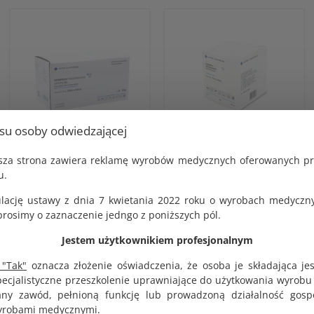
usu osoby odwiedzającej
Kompres włókninowy
Kompres włókninowy
jsza strona zawiera reklamę wyrobów medycznych oferowanych p
jałowy 10x10cm 100
niejałowy 10x10cm 100
u.
blistrów po 2 szt. Intra
szt. Intra Compress
Compress
KOD PRODUKTU:
lację ustawy z dnia 7 kwietania 2022 roku o wyrobach medyczny
G1824
KOD PRODUKTU:
osimy o zaznaczenie jedngo z poniższych pól.
G1624
BRUTTO
Jestem użytkownikiem profesjonalnym
6.70 zł
BRUTTO
35.35 zł
NETTO
 "Tak"
oznacza złożenie oświadczenia, że osoba je składająca je
6.20 zł
NETTO
pecjalistyczne przeszkolenie uprawniające do użytkowania wyrobu
32.73 zł
y zawód, pełnioną funkcję lub prowadzoną działalność gosp
yrobami medycznymi.
DO KOSZYKA
DO KOSZYKA