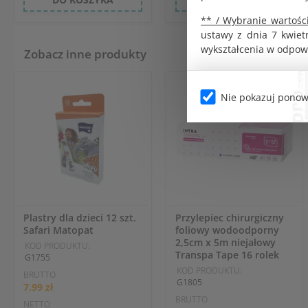
** / Wybranie wartości
ustawy z dnia 7 kwiet
wykształcenia w odpow
Zobacz inne produkty
Nie pokazuj ponow
Plastry dla dzieci 12 szt.
Przylepiec chirurgiczny
Safari Matopat
foliowy wodoodporny
2,5cm x 5m niejałowy
KOD PRODUKTU:
Transpa Tape 16 rolek
G1755
KOD PRODUKTU:
BRUTTO
G1805
7.99 zł
BRUTTO
NETTO