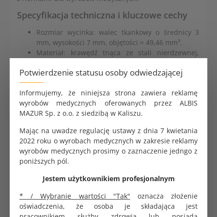
Specyfikacja techniczna i kluczowe cechy
Rozmiar wycinka: walec tkankowy o średnicy 3
mm, wysokości 7 mm, objętości ≈ 49,46 mm³.
Materiał: krawędź tnąca ze stali nierdzewnej,
rączka z tworzywa medycznego.
Potwierdzenie statusu osoby odwiedzającej
Sterylizacja: promieniowanie gamma,
zapewniające pełną sterylność.
Informujemy, że niniejsza strona zawiera reklamę
Zastosowanie: pobieranie wycinków ze sromu,
wyrobów medycznych oferowanych przez ALBIS
krocza, szyjki macicy, pochwy, okolicy odbytu;
MAZUR Sp. z o.o. z siedzibą w Kaliszu.
usuwanie cyst, piercingu, zmian skórnych.
Certyfikat: CE, zgodny z normami dla wyrobów
Mając na uwadze regulację ustawy z dnia 7 kwietania
medycznych.
2022 roku o wyrobach medycznych w zakresie reklamy
Opakowanie: jednostkowe, sterylne,
wyrobów medycznych prosimy o zaznaczenie jedngo z
zabezpieczone przed kontaminacją.
poniższych pól.
Przechowywanie: w suchym miejscu, w
temperaturze 15–25°C.
Jestem użytkownikiem profesjonalnym
Rączka: karbowana, ergonomiczna, zapewniająca
pewny chwyt.
* / Wybranie wartości "Tak"
oznacza złożenie
oświadczenia, że osoba je składająca jest
Zastosowanie kliniczne i kosmetyczne
pracownikiem służby zdrowia lub posiada